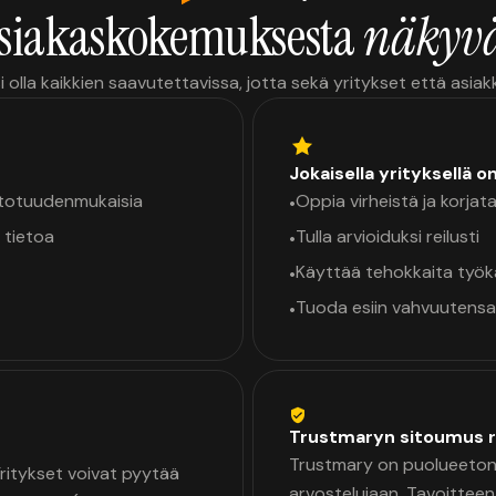
siakaskokemuksesta
näkyvä
i olla kaikkien saavutettavissa, jotta sekä yritykset että asia
Jokaisella yrityksellä o
a totuudenmukaisia
Oppia virheistä ja korjata
•
 tietoa
Tulla arvioiduksi reilusti
•
Käyttää tehokkaita työ
•
Tuoda esiin vahvuutensa
•
Trustmaryn sitoumus r
Trustmary on puolueeton 
 Yritykset voivat pyytää
arvostelujaan. Tavoittee