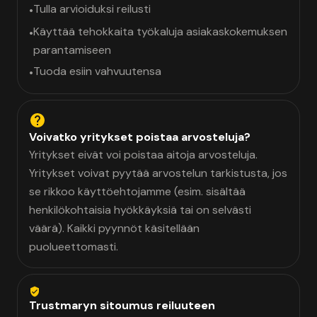
Tulla arvioiduksi reilusti
•
Käyttää tehokkaita työkaluja asiakaskokemuksen
•
parantamiseen
Tuoda esiin vahvuutensa
•
Voivatko yritykset poistaa arvosteluja?
Yritykset eivät voi poistaa aitoja arvosteluja.
Yritykset voivat pyytää arvostelun tarkistusta, jos
se rikkoo käyttöehtojamme (esim. sisältää
henkilökohtaisia hyökkäyksiä tai on selvästi
väärä). Kaikki pyynnöt käsitellään
puolueettomasti.
Trustmaryn sitoumus reiluuteen