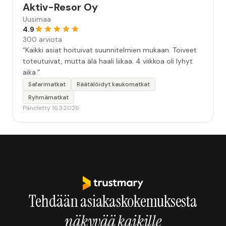
Aktiv-Resor Oy
Uusimaa
4.9
300 arviota
“Kaikki asiat hoituivat suunnitelmien mukaan. Toiveet
toteutuivat, mutta älä haali liikaa. 4 viikkoa oli lyhyt
aika.”
Safarimatkat
Räätälöidyt kaukomatkat
Ryhmämatkat
Päivitetty 16.3.2026
Tehdään asiakaskokemuksesta
näkyvää kaikille