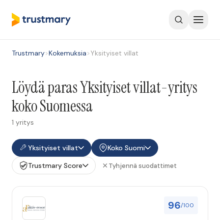
Trustmary
>
Kokemuksia
>
Yksityiset villat
Löydä paras Yksityiset villat-yritys
koko Suomessa
1 yritys
Yksityiset villat
Koko Suomi
Trustmary Score
Tyhjennä suodattimet
96
/100