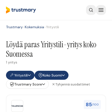
Trustmary
>
Kokemuksia
>
Yritystili
Löydä paras Yritystili-yritys koko
Suomessa
1 yritys
Yritystili
Koko Suomi
Trustmary Score
Tyhjennä suodattimet
85
/100