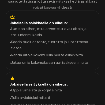
saavutettavissa, jotta sekä yritykset että asiakkaat
voivat kasvaa yhdessä.
Jokaisella asiakkaalla on oikeus:
Luottaa siihen, että arvostelut ovat aitoja ja
•
totuudenmukaisia
Saada puolueetonta, tuoretta ja luotettavaa
•
tietoa
Nähdä aitoja kokemuksia muilta asiakkailta
•
Jakaa omia kokemuksiaan auttaakseen muita
•
Jokaisella yrityksellä on oikeus:
Oppia virheistä ja korjata niitä
•
Tulla arvioiduksi reilusti
•