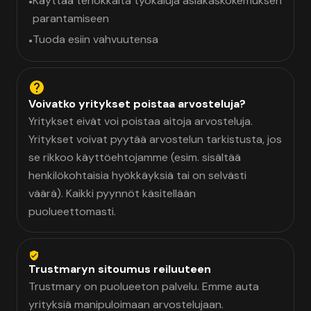
Käyttää tehokkaita työkaluja asiakaskokemuksen
•
parantamiseen
Tuoda esiin vahvuutensa
•
Voivatko yritykset poistaa arvosteluja?
Yritykset eivät voi poistaa aitoja arvosteluja.
Yritykset voivat pyytää arvostelun tarkistusta, jos
se rikkoo käyttöehtojamme (esim. sisältää
henkilökohtaisia hyökkäyksiä tai on selvästi
väärä). Kaikki pyynnöt käsitellään
puolueettomasti.
Trustmaryn sitoumus reiluuteen
Trustmary on puolueeton palvelu. Emme auta
yrityksiä manipuloimaan arvostelujaan.