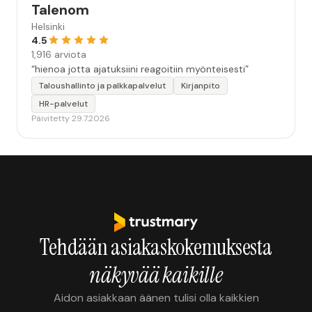
Talenom
Helsinki
4.5
1,916 arviota
“hienoa jotta ajatuksiini reagoitiin myönteisesti”
Taloushallinto ja palkkapalvelut
Kirjanpito
HR-palvelut
Päivitetty 29.7.2026
Tehdään asiakaskokemuksesta
näkyvää kaikille
Aidon asiakkaan äänen tulisi olla kaikkien