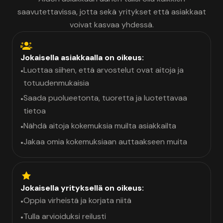
saavutettavissa, jotta sekä yritykset että asiakkaat
voivat kasvaa yhdessä.
Jokaisella asiakkaalla on oikeus:
Luottaa siihen, että arvostelut ovat aitoja ja
•
totuudenmukaisia
Saada puolueetonta, tuoretta ja luotettavaa
•
tietoa
Nähdä aitoja kokemuksia muilta asiakkailta
•
Jakaa omia kokemuksiaan auttaakseen muita
•
Jokaisella yrityksellä on oikeus:
Oppia virheistä ja korjata niitä
•
Tulla arvioiduksi reilusti
•