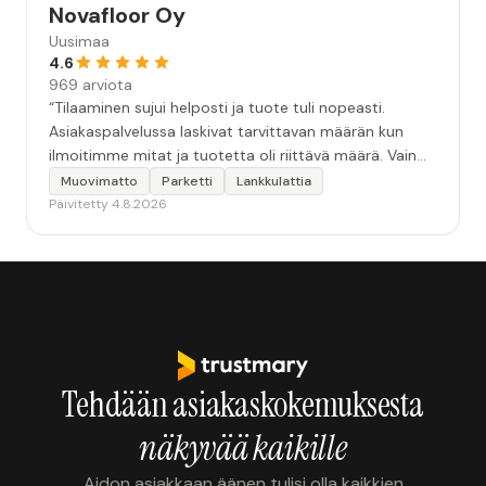
Novafloor Oy
Uusimaa
4.6
969 arviota
“Tilaaminen sujui helposti ja tuote tuli nopeasti.
Asiakaspalvelussa laskivat tarvittavan määrän kun
ilmoitimme mitat ja tuotetta oli riittävä määrä. Vain
yhdessä tuotteessa oli laatuvirhe. Asennus sujui melko
Muovimatto
Parketti
Lankkulattia
helposti. ”
Päivitetty 4.8.2026
Tehdään asiakaskokemuksesta
näkyvää kaikille
Aidon asiakkaan äänen tulisi olla kaikkien