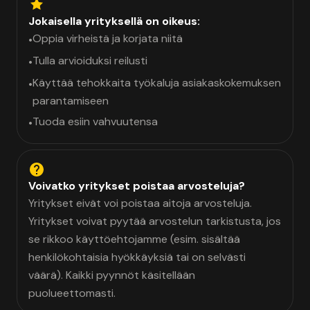
Jokaisella yrityksellä on oikeus:
Oppia virheistä ja korjata niitä
•
Tulla arvioiduksi reilusti
•
Käyttää tehokkaita työkaluja asiakaskokemuksen
•
parantamiseen
Tuoda esiin vahvuutensa
•
Voivatko yritykset poistaa arvosteluja?
Yritykset eivät voi poistaa aitoja arvosteluja.
Yritykset voivat pyytää arvostelun tarkistusta, jos
se rikkoo käyttöehtojamme (esim. sisältää
henkilökohtaisia hyökkäyksiä tai on selvästi
väärä). Kaikki pyynnöt käsitellään
puolueettomasti.