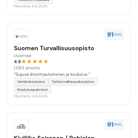
huolellisesti. Suosittelen. Erityiskiitos itse maalareille:
Päivitetty 6.8.2026
Miljalle ja Valmalle!”
91
/100
Suomen Turvallisuusopisto
Uusimaa
4.6
1,063 arviota
“Sujuva ilmoittautuminen ja koulutus.”
Verkkokoulutus
Työturvallisuuskoulutus
Koulutuspalvelut
Päivitetty 4.8.2026
91
/100