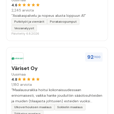
Uusimaa
4.6
2,245 arviota
“Asiakaspalvelu ja nopeus alusta loppuun A1”
Putkityöt ja viemärit
Porakaivopumput
Vesianalyysit
Päivitetty 6.8.2026
92
/100
Väriset Oy
Uusimaa
4.8
1,180 arviota
“Maalausurakka hoitui kokonaisuudessaan
erinomaisesti, vaikka hanke jouduttiin sääolosuhteiden
ja muiden (tilaajasta johtuvien) esteiden vuoksi
keskeyttämään n. 3 viikoksi. Maalaistulos on oikein
Ulkoverhouksen maalaus
Sokkelin maalaus
hyvä, yhteydenpito erinomaista, jälkityöt tehtiin
Tiilikaton maalaus