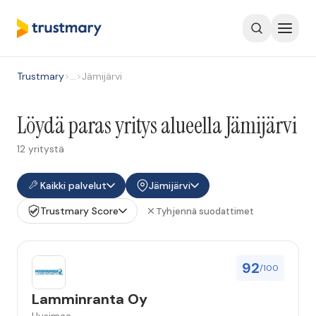
Trustmary
>
…
>
Jämijärvi
Löydä paras yritys alueella Jämijärvi
12 yritystä
Kaikki palvelut
Jämijärvi
Trustmary Score
Tyhjennä suodattimet
92
/100
Lamminranta Oy