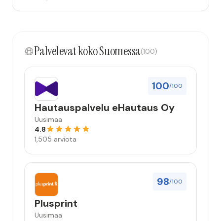
Palvelevat koko Suomessa
(100)
100
/100
Hautauspalvelu eHautaus Oy
Uusimaa
4.8
1,505 arviota
98
/100
Plusprint
Uusimaa