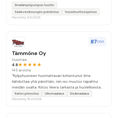
Ilmalämpöpumpun huolto
Sadevesikourujen puhdistus
Vuosihuoltosopimus
Päivitetty 6.8.2026
87
/100
Tämmöne Oy
Uusimaa
4.8
143 arviota
“Kylpyhuoneen huomattavan kohentunut ilme
ilahduttaa yhä päivittäin, niin iso muutos tapahtui
meidän osalta. Kiitos Veera tarkasta ja huolellisesta
työstä, sekä ystävällisestä palvelusta!”
Katon pinnoitus
Ulkomaalaus
Sisämaalaus
Päivitetty 18.4.2026