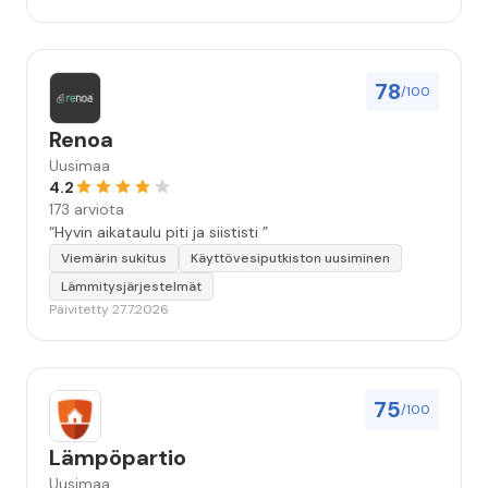
78
/100
Renoa
Uusimaa
4.2
173 arviota
“Hyvin aikataulu piti ja siististi ”
Viemärin sukitus
Käyttövesiputkiston uusiminen
Lämmitysjärjestelmät
Päivitetty 27.7.2026
75
/100
Lämpöpartio
Uusimaa