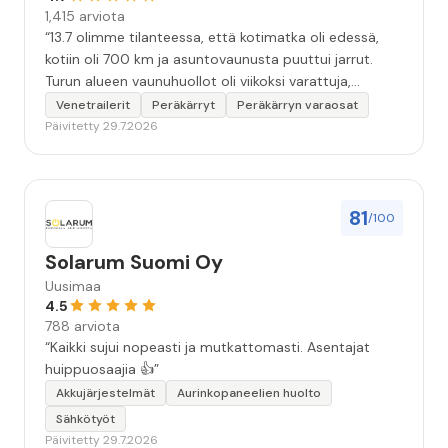
1,415 arviota
“13.7 olimme tilanteessa, että kotimatka oli edessä,
kotiin oli 700 km ja asuntovaunusta puuttui jarrut.
Turun alueen vaunuhuollot oli viikoksi varattuja,
asentajien kädet täynnä työtä. Eräs vaunuhuolto
Venetrailerit
Peräkärryt
Peräkärryn varaosat
neuvoi olemaan yhteydessä Turun Trailertukkuun.
Päivitetty 29.7.2026
Soitto Trailertukkuun. Sen jälkeen alkoikin tapahtua.
Tunnin kuluttua olin vaunun kanssa liikkeen piha-
alueella. Asentaja teki korjausarvion. Vajaa kahden
tunnin kuluttua vaunuun oli asennettu uudet
81
/100
jarrurummut jarrukenkineen. Ja kotimatka alkoi
turvallisesti ja hyvillä mielin. Kiitoksia erinomaisen
Solarum Suomi Oy
hyvästä palvelusta hädissään tuskailleelle pohjoisen
Uusimaa
matkailijalle😊”
4.5
788 arviota
“Kaikki sujui nopeasti ja mutkattomasti. Asentajat
huippuosaajia 👍”
Akkujärjestelmät
Aurinkopaneelien huolto
Sähkötyöt
Päivitetty 29.7.2026