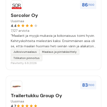
86
/100
Sorcolor Oy
Uusimaa
4.4
7,127 arviota
“Maalarit ja myyjä mukavia ja kokonaisuus toimi hyvin.
Kehityskohteita mielestäni kaksi. Ensimmäinen asia oli
se, että maalari huomasi heti seinän värin ja alakaton
värin erot mitä en huomannut. Hyvä toki että siinä
Julkisivumaalaus
Maalaus ja pintakäsittely
kohtaa huomattu mutta toki optimaalisessa
Tiilikaton pinnoitus
tilanteessa myyjä olisi jo kiinnittänyt tähän huomiota.
Päivitetty 6.8.2026
Toinen kehityskohde on myyjän ja maalajien välinen
"hand-over" eli maalarit tietäisivät vielä aavistuksen
paremmin jo tullessa mitä alkaa tekemään. Mutta
kokonaisuus hyvä ja varmasti tulevaisuudessakin
83
/100
mahdollisuus että palveluita käytän”
Trailertukku Group Oy
Uusimaa
4.7