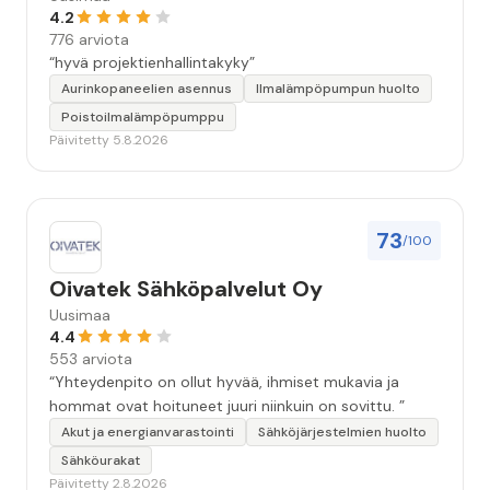
4.2
776 arviota
“hyvä projektienhallintakyky”
Aurinkopaneelien asennus
Ilmalämpöpumpun huolto
Poistoilmalämpöpumppu
Päivitetty 5.8.2026
73
/100
Oivatek Sähköpalvelut Oy
Uusimaa
4.4
553 arviota
“Yhteydenpito on ollut hyvää, ihmiset mukavia ja
hommat ovat hoituneet juuri niinkuin on sovittu. ”
Akut ja energianvarastointi
Sähköjärjestelmien huolto
Sähköurakat
Päivitetty 2.8.2026