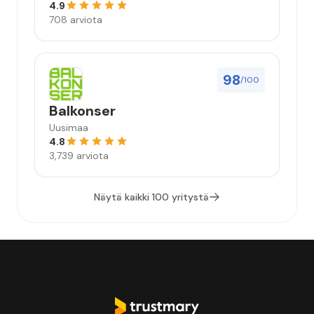
4.9
708 arviota
98
/100
Balkonser
Uusimaa
4.8
3,739 arviota
Näytä kaikki 100 yritystä