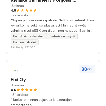
Kiviliike Sairanen / Pohjolan
Muistokivi
Uusimaa
4.8
322 arviota
“Nopea ja hyvä asiakaspalvelu. Nettisivut selkeät, hyvä
kivivalikoima sekä iso plussa, että hinnat näkyvät
valmiina sivuilla👍🏻 Kiven tilaaminen helppoa. Saatiin
äidille kaunis, ammattitaidolla tehty kivi❤️ Kiitos!”
Hautakivien valmistus
Hautakivien myynti
Hautauspalvelut
Päivitetty 2.7.2026
88
/100
Fixi Oy
Uusimaa
4.6
1,811 arviota
“Huoltotoiminnan sujuvuus ja asentajan
ammattitaito.”