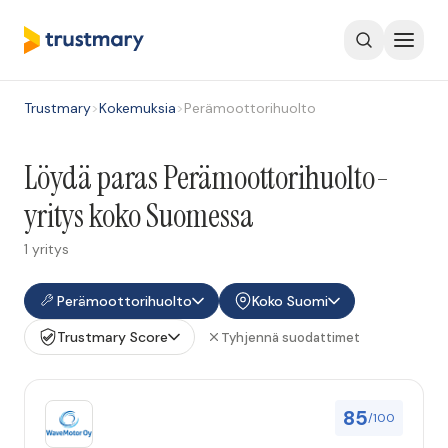
Trustmary
>
Kokemuksia
>
Perämoottorihuolto
Löydä paras Perämoottorihuolto-
yritys koko Suomessa
1 yritys
Perämoottorihuolto
Koko Suomi
Trustmary Score
Tyhjennä suodattimet
85
/100