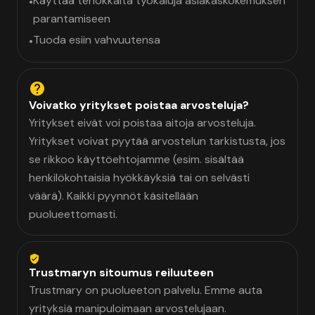
Käyttää tehokkaita työkaluja asiakaskokemuksen
•
parantamiseen
Tuoda esiin vahvuutensa
•
Voivatko yritykset poistaa arvosteluja?
Yritykset eivät voi poistaa aitoja arvosteluja.
Yritykset voivat pyytää arvostelun tarkistusta, jos
se rikkoo käyttöehtojamme (esim. sisältää
henkilökohtaisia hyökkäyksiä tai on selvästi
väärä). Kaikki pyynnöt käsitellään
puolueettomasti.
Trustmaryn sitoumus reiluuteen
Trustmary on puolueeton palvelu. Emme auta
yrityksiä manipuloimaan arvostelujaan.