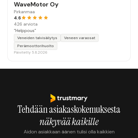
WaveMotor Oy
Pirkanmaa
4.6
426 arviota
“Helppous”
Veneiden talvisäilytys
Veneen varaosat
Perämoottorihuolto
Päivitetty 5.8.2026
Tehdään asiakaskokemuksesta
näkyvää kaikille
Aidon asiakkaan äänen tulisi olla kaikkien