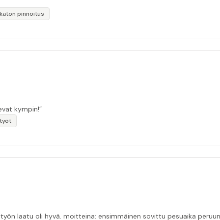
likaton pinnoitus
sevat kympin!”
otyöt
tui pesijän nukuttua pommiin. uusi aika piti ja