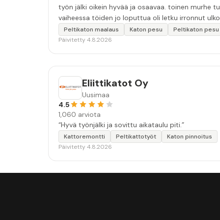
työn jälki oikein hyvää ja osaavaa. toinen murhe tu
vaiheessa töiden jo loputtua oli letku irronnut ulkoha
tarkkuutta hommiin ja hyvä tulee. ”
Peltikaton maalaus
Katon pesu
Peltikaton pesu
Päivitetty 4.8.2026
Eliittikatot Oy
Uusimaa
4.5
1,060 arviota
“Hyvä työnjälki ja sovittu aikataulu piti.”
Kattoremontti
Peltikattotyöt
Katon pinnoitus
Päivitetty 4.8.2026