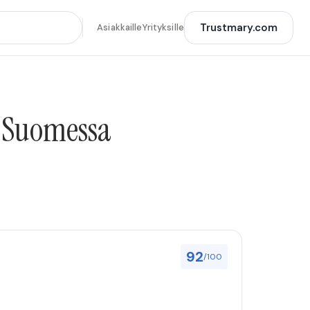
Trustmary.com
Asiakkaille
Yrityksille
o Suomessa
92
/100