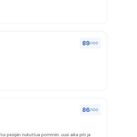
89
/100
86
/100