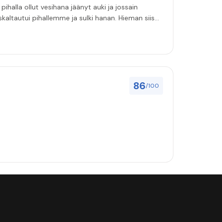
ihalla ollut vesihana jäänyt auki ja jossain
i pihallemme ja sulki hanan. Hieman siis
86
/100