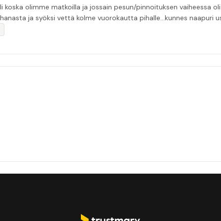
li koska olimme matkoilla ja jossain pesun/pinnoituksen vaiheessa oli p
nasta ja syöksi vettä kolme vuorokautta pihalle...kunnes naapuri uskaltautu