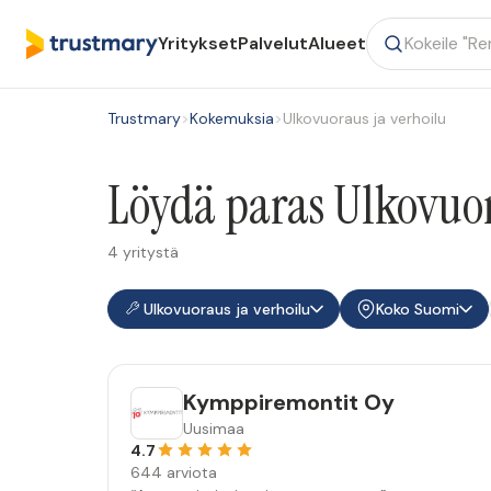
Yritykset
Palvelut
Alueet
Trustmary
>
Kokemuksia
>
Ulkovuoraus ja verhoilu
Löydä paras Ulkovuor
4 yritystä
Ulkovuoraus ja verhoilu
Koko Suomi
Kymppiremontit Oy
Uusimaa
4.7
644 arviota