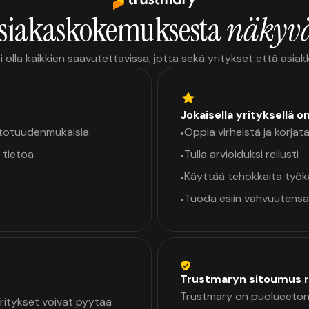
siakaskokemuksesta
näkyvä
i olla kaikkien saavutettavissa, jotta sekä yritykset että asia
Jokaisella yrityksellä o
a totuudenmukaisia
Oppia virheistä ja korjata
•
 tietoa
Tulla arvioiduksi reilusti
•
Käyttää tehokkaita työ
•
Tuoda esiin vahvuutensa
•
Trustmaryn sitoumus r
Trustmary on puolueeton 
 Yritykset voivat pyytää