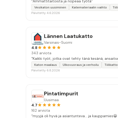
“Ammattitaitoista ja nopeaa työtä”
Vesikaton uusiminen
Katemateriaalin vaihto
Tii
Päivitetty 4.6.2026
Lännen Laatukatto
Varsinais-Suomi
4.8
343 arviota
“Kaikki työt, jotka ovat tehty tänä kesänä, ansait
Katon maalaus
Ulkovuoraus ja verhoilu
Tiilikatt
Päivitetty 6.8.2026
Pintatimpurit
Uusimaa
4.7
162 arviota
“myyjä oli hyvä ja asiantunteva... ja kauppamies😀 työn laatu oli hyvä. moitteina: ensimmäinen sovittu pesuaika peruun