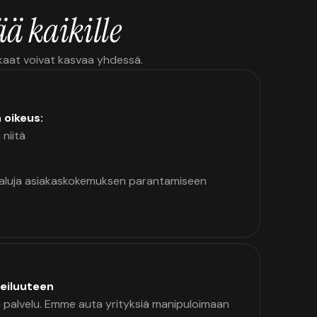
ä kaikille
kkaat voivat kasvaa yhdessä.
n oikeus:
 niitä
kaluja asiakaskokemuksen parantamiseen
eiluuteen
palvelu. Emme auta yrityksiä manipuloimaan