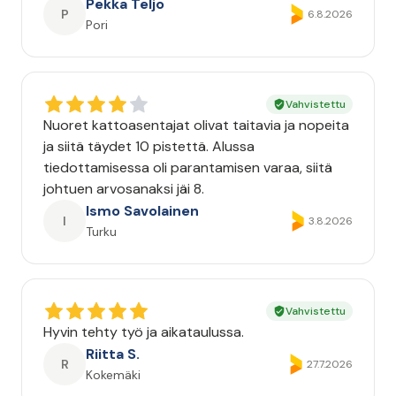
Pekka Teljo
P
6.8.2026
Pori
Vahvistettu
Nuoret kattoasentajat olivat taitavia ja nopeita
ja siitä täydet 10 pistettä. Alussa
tiedottamisessa oli parantamisen varaa, siitä
johtuen arvosanaksi jäi 8.
Ismo Savolainen
I
3.8.2026
Turku
Vahvistettu
Hyvin tehty työ ja aikataulussa.
Riitta S.
R
27.7.2026
Kokemäki