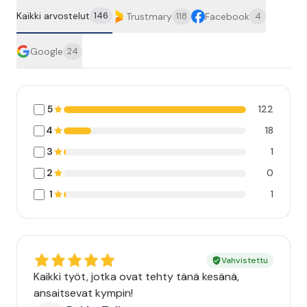
Kaikki arvostelut
146
Trustmary
Facebook
118
4
Google
24
5
122
4
18
3
1
2
0
1
1
Vahvistettu
Kaikki työt, jotka ovat tehty tänä kesänä,
ansaitsevat kympin!