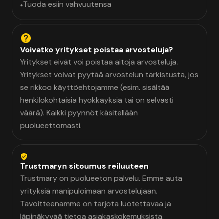
Tuoda esiin vahvuutensa
•
Voivatko yritykset poistaa arvosteluja?
Yritykset eivät voi poistaa aitoja arvosteluja.
Yritykset voivat pyytää arvostelun tarkistusta, jos
se rikkoo käyttöehtojamme (esim. sisältää
henkilökohtaisia hyökkäyksiä tai on selvästi
väärä). Kaikki pyynnöt käsitellään
puolueettomasti.
Trustmaryn sitoumus reiluuteen
Trustmary on puolueeton palvelu. Emme auta
yrityksiä manipuloimaan arvostelujaan.
Tavoitteenamme on tarjota luotettavaa ja
läpinäkyvää tietoa asiakaskokemuksista.