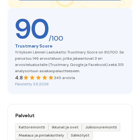
90
/100
Trustmary Score
Yrityksen Lännen Laatukatto Trustmary Score on 90/100. Se
perustuu 146 arvosteluun, jotka jakaantuvat 3 eri
arvostelualustalle (Trustmary, Google ja Facebook) sekä 315
analysoituun asiakaspalautteeseen.
4.8
345 arviota
Päivitetty 3.8.2026
Palvelut
Kattoremontti
Ikkunat ja ovet
Julkisivuremontti
Maalaus ja pintakäsittely
Sähkötyöt