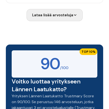
Lataa lisää arvosteluja
TOP 10%
90
/100
Voitko luottaa yritykseen
Lännen Laatukatto?
Yrityksen Lännen Laatukatto Trustmary Score
on 90/100. Se perustuu 146 arvosteluun, jotka
jakaantuvat 3 eri arvostelualustalle (Trustmary,