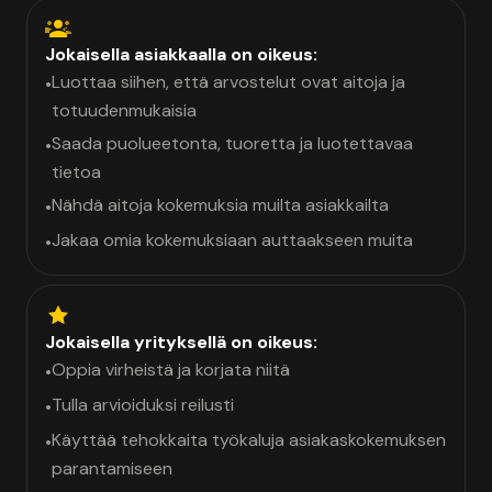
Jokaisella asiakkaalla on oikeus:
Luottaa siihen, että arvostelut ovat aitoja ja
•
totuudenmukaisia
Saada puolueetonta, tuoretta ja luotettavaa
•
tietoa
Nähdä aitoja kokemuksia muilta asiakkailta
•
Jakaa omia kokemuksiaan auttaakseen muita
•
Jokaisella yrityksellä on oikeus:
Oppia virheistä ja korjata niitä
•
Tulla arvioiduksi reilusti
•
Käyttää tehokkaita työkaluja asiakaskokemuksen
•
parantamiseen