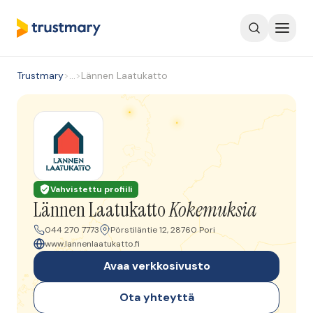
Trustmary
>
…
>
Lännen Laatukatto
Vahvistettu profiili
Lännen Laatukatto
Kokemuksia
044 270 7773
Pörstiläntie 12, 28760 Pori
www.lannenlaatukatto.fi
Avaa verkkosivusto
Ota yhteyttä