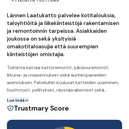
TEKOÄLYN TUOTTAMA
Lännen Laatukatto palvelee kotitalouksia,
taloyhtiöitä ja liikekiinteistöjä rakentamisen
ja remontoinnin tarpeissa. Asiakkaiden
joukossa on sekä yksityisiä
omakotitaloasujia että suurempien
kiinteistöjen omistajia.
Toiminta kattaa kattoremontit, julkisivuremontit,
ikkuna- ja oviasennukset sekä aurinkopaneelien
asennuksen. Palveluihin kuuluvat katteiden uusiminen,
huoltotyöt, pellitykset, räystäsrakenteet sekä
aurinkosähköjärjestelmien toimitus ja asennus.
Lue lisää
Trustmary Score