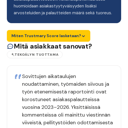
huomioidaan asiakastyytyväisyyden lisäksi
arvosteluiden ja palautteiden määrä sekä tuoreus.
Miten Trustmary Score lasketaan?
Mitä asiakkaat sanovat?
TEKOÄLYN TUOTTAMA
Sovittujen aikataulujen
noudattaminen, työmaiden siivous ja
työn etenemisestä raportointi ovat
korostuneet asiakaspalautteissa
vuosina 2023–2026. Yksittäisissä
kommenteissa oli mainittu viestinnän
viiveistä, pellitystöiden odottamisesta