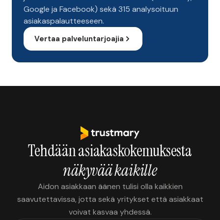
Google ja Facebook) sekä 315 analysoituun
asiakaspalautteeseen.
Vertaa palveluntarjoajia
Tehdään asiakaskokemuksesta
näkyvää kaikille
Aidon asiakkaan äänen tulisi olla kaikkien
saavutettavissa, jotta sekä yritykset että asiakkaat
voivat kasvaa yhdessä.