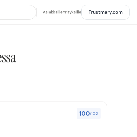
Trustmary.com
Asiakkaille
Yrityksille
essa
100
/100