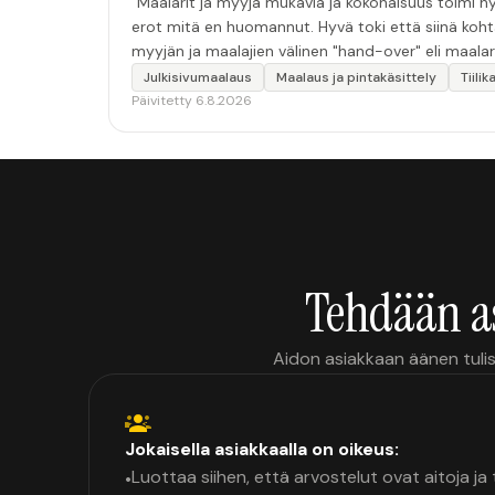
“Maalarit ja myyjä mukavia ja kokonaisuus toimi hyv
erot mitä en huomannut. Hyvä toki että siinä koht
myyjän ja maalajien välinen "hand-over" eli maalar
tulevaisuudessakin mahdollisuus että palveluita k
Julkisivumaalaus
Maalaus ja pintakäsittely
Tiili
Päivitetty 6.8.2026
Tehdään a
Aidon asiakkaan äänen tulis
Jokaisella asiakkaalla on oikeus:
Luottaa siihen, että arvostelut ovat aitoja j
•