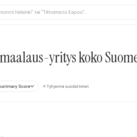
umaalaus-yritys koko Suom
rustmary Score
Tyhjennä suodattimet