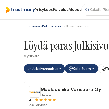
Yritykset
Palvelut
Alueet
Trustmary
>
Kokemuksia
>
Julkisivumaalaus
Löydä paras Julkisiv
5 yritystä
Julkisivumaalaus
Koko Suomi
T
Maalausliike Värisuora Oy
Helsinki
4.6
230 arviota