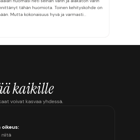
aalari huomasi heti seinän värin ja alakaton värin
innittänyt tähän huomiota. Toinen kehityskohde on
emään. Mutta kokonaisuus hyvä ja varmasti
ä kaikille
kkaat voivat kasvaa yhdessä.
n oikeus:
 niitä