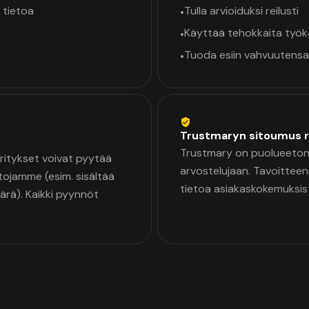
 tietoa
Tulla arvioiduksi reilusti
•
Käyttää tehokkaita työ
•
Tuoda esiin vahvuutensa
•
Trustmaryn sitoumus r
Trustmary on puolueeton 
 Yritykset voivat pyytää
arvostelujaan. Tavoittee
tojamme (esim. sisältää
tietoa asiakaskokemuksis
äärä). Kaikki pyynnöt