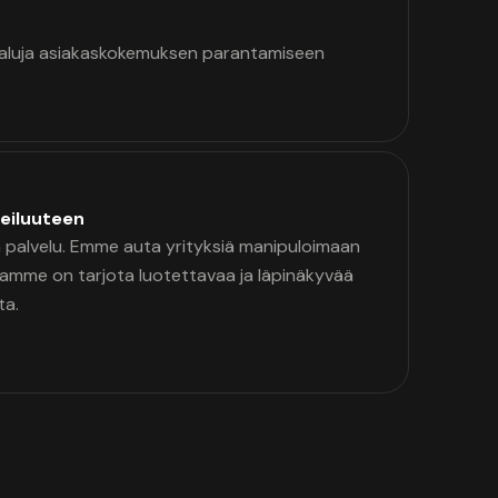
kaluja asiakaskokemuksen parantamiseen
eiluuteen
palvelu. Emme auta yrityksiä manipuloimaan
namme on tarjota luotettavaa ja läpinäkyvää
ta.