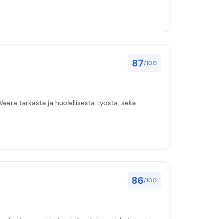
87
/100
eera tarkasta ja huolellisesta työstä, sekä
86
/100