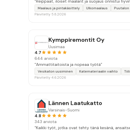
“Reippaat, iloiset maalarit ja suojaus onnistui hyvin
Maalaus ja pintakäsittely
Ulkomaalaus
Puutalon
Päivitetty 5.8.2026
Kymppiremontit Oy
Uusimaa
4.7
644 arviota
“Ammattitaitoista ja nopeaa työtä”
Vesikaton uusiminen
Katemateriaalin vaihto
Tii
Päivitetty 4.6.2026
Lännen Laatukatto
Varsinais-Suomi
4.8
343 arviota
“Kaikki työt, jotka ovat tehty tänä kesänä, ansait