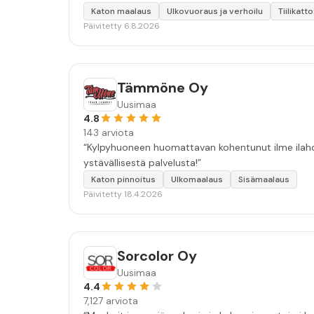
Katon maalaus
Ulkovuoraus ja verhoilu
Tiilikatt
Päivitetty 6.8.2026
Tämmöne Oy
Uusimaa
4.8
143 arviota
“Kylpyhuoneen huomattavan kohentunut ilme ilahdut
ystävällisestä palvelusta!”
Katon pinnoitus
Ulkomaalaus
Sisämaalaus
Päivitetty 18.4.2026
Sorcolor Oy
Uusimaa
4.4
7,127 arviota