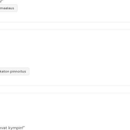
!”
 maalaus
likaton pinnoitus
sevat kympin!”