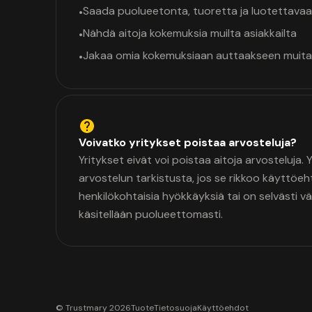
Saada puolueetonta, tuoretta ja luotettavaa
•
Nähdä aitoja kokemuksia muilta asiakkailta
•
Jakaa omia kokemuksiaan auttaakseen muita
•
Voivatko yritykset poistaa arvosteluja?
Yritykset eivät voi poistaa aitoja arvosteluja.
arvostelun tarkistusta, jos se rikkoo käyttöeh
henkilökohtaisia hyökkäyksiä tai on selvästi v
käsitellään puolueettomasti.
© Trustmary 2026
Tuote
Tietosuoja
Käyttöehdot