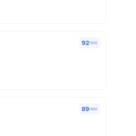
92
/100
89
/100