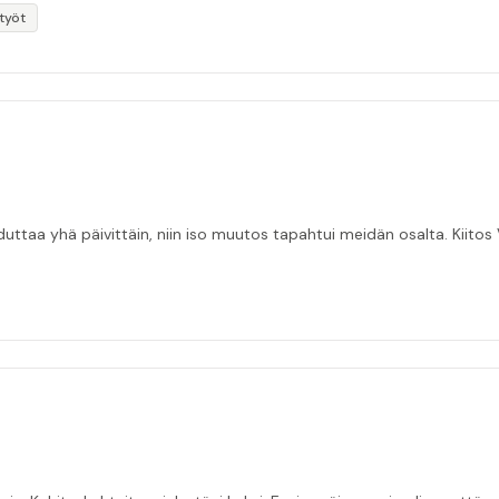
otyöt
taa yhä päivittäin, niin iso muutos tapahtui meidän osalta. Kiitos V