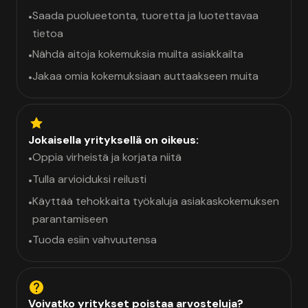
Saada puolueetonta, tuoretta ja luotettavaa
•
tietoa
Nähdä aitoja kokemuksia muilta asiakkailta
•
Jakaa omia kokemuksiaan auttaakseen muita
•
Jokaisella yrityksellä on oikeus:
Oppia virheistä ja korjata niitä
•
Tulla arvioiduksi reilusti
•
Käyttää tehokkaita työkaluja asiakaskokemuksen
•
parantamiseen
Tuoda esiin vahvuutensa
•
Voivatko yritykset poistaa arvosteluja?