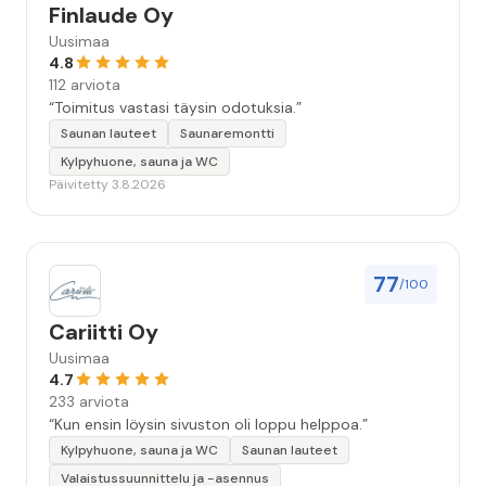
Finlaude Oy
Uusimaa
4.8
112 arviota
“Toimitus vastasi täysin odotuksia.”
Saunan lauteet
Saunaremontti
Kylpyhuone, sauna ja WC
Päivitetty 3.8.2026
77
/100
Cariitti Oy
Uusimaa
4.7
233 arviota
“Kun ensin löysin sivuston oli loppu helppoa.”
Kylpyhuone, sauna ja WC
Saunan lauteet
Valaistussuunnittelu ja -asennus