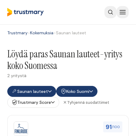
Trustmary
>
Kokemuksia
>
Saunan lauteet
Löydä paras Saunan lauteet-yritys
koko Suomessa
2 yritystä
Saunan lauteet
Koko Suomi
Trustmary Score
Tyhjennä suodattimet
91
/100