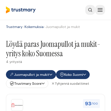
Trustmary
>
Kokemuksia
>
Juomapullot ja mukit
Löydä paras Juomapullot ja mukit-
yritys koko Suomessa
4 yritystä
Juomapullot ja mukit
Koko Suomi
Trustmary Score
Tyhjennä suodattimet
93
/100