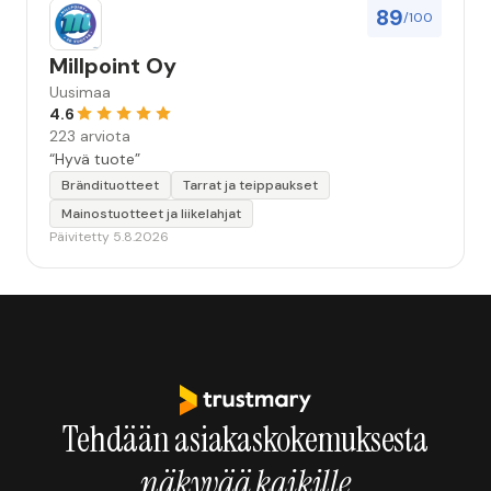
89
/100
Millpoint Oy
Uusimaa
4.6
223 arviota
“Hyvä tuote”
Brändituotteet
Tarrat ja teippaukset
Mainostuotteet ja liikelahjat
Päivitetty 5.8.2026
Tehdään asiakaskokemuksesta
näkyvää kaikille