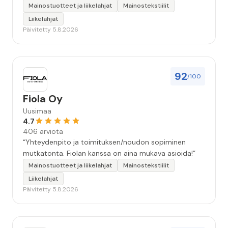
Mainostuotteet ja liikelahjat
Mainostekstiilit
Liikelahjat
Päivitetty 5.8.2026
92
/100
Fiola Oy
Uusimaa
4.7
406 arviota
“Yhteydenpito ja toimituksen/noudon sopiminen
mutkatonta. Fiolan kanssa on aina mukava asioida!”
Mainostuotteet ja liikelahjat
Mainostekstiilit
Liikelahjat
Päivitetty 5.8.2026