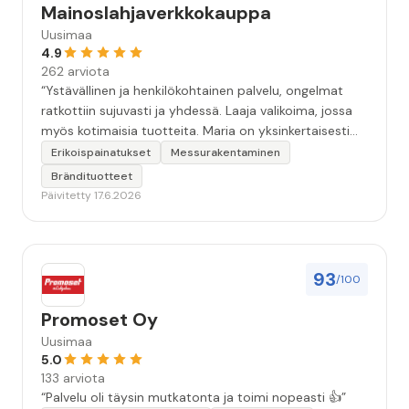
Mainoslahjaverkkokauppa
Uusimaa
4.9
262 arviota
“Ystävällinen ja henkilökohtainen palvelu, ongelmat
ratkottiin sujuvasti ja yhdessä. Laaja valikoima, jossa
myös kotimaisia tuotteita. Maria on yksinkertaisesti
ihanin!”
Erikoispainatukset
Messurakentaminen
Brändituotteet
Päivitetty 17.6.2026
93
/100
Promoset Oy
Uusimaa
5.0
133 arviota
“Palvelu oli täysin mutkatonta ja toimi nopeasti 👍”