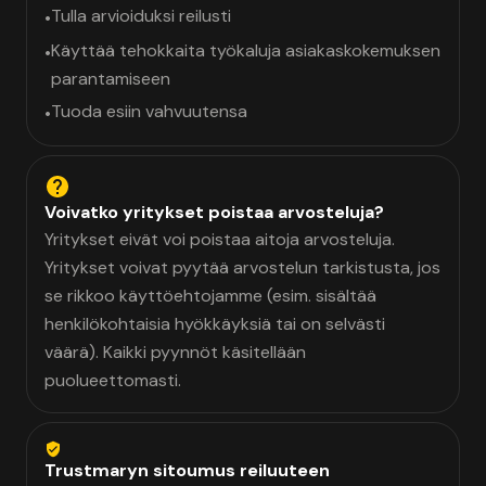
Tulla arvioiduksi reilusti
•
Käyttää tehokkaita työkaluja asiakaskokemuksen
•
parantamiseen
Tuoda esiin vahvuutensa
•
Voivatko yritykset poistaa arvosteluja?
Yritykset eivät voi poistaa aitoja arvosteluja.
Yritykset voivat pyytää arvostelun tarkistusta, jos
se rikkoo käyttöehtojamme (esim. sisältää
henkilökohtaisia hyökkäyksiä tai on selvästi
väärä). Kaikki pyynnöt käsitellään
puolueettomasti.
Trustmaryn sitoumus reiluuteen