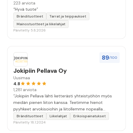
223 arviota
“Hyvä tuote”
Brändituotteet
Tarrat ja teippaukset
Mainostuotteet ja liikelahjat
Päivitetty 5.8.2026
89
/100
Jokipiin Pellava Oy
Uusimaa
4.8
1,281 arviota
“Jokipiin Pellava lähti ketterästi yhteistyöhön myös
meidän pienen liiton kanssa. Teetimme hienot
pyyhkeet arvokisoiohin ja liitollemme nopealla
aikataululla, ja saimme mukavasti kokeiltua
Brändituotteet
Liikelahjat
Erikoispainatukset
varainhankintaa joulun alla pyyhemyynnillä, josta
Päivitetty 18.1.2024
opimme lisää ja kehitämme ideaa yhteistyöhön