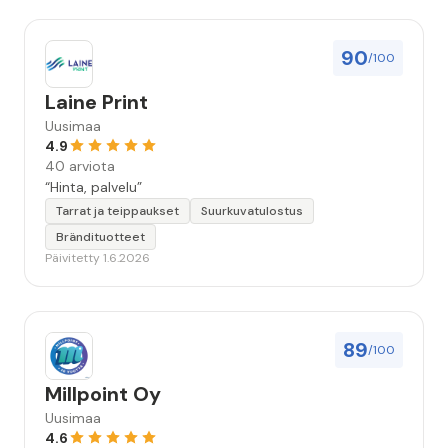
90
/100
Laine Print
Uusimaa
4.9
40 arviota
“Hinta, palvelu”
Tarrat ja teippaukset
Suurkuvatulostus
Brändituotteet
Päivitetty 1.6.2026
89
/100
Millpoint Oy
Uusimaa
4.6