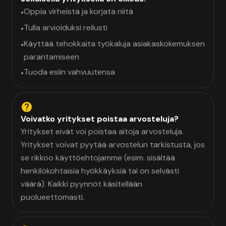
Oppia virheistä ja korjata niitä
•
Tulla arvioiduksi reilusti
•
Käyttää tehokkaita työkaluja asiakaskokemuksen
•
parantamiseen
Tuoda esiin vahvuutensa
•
Voivatko yritykset poistaa arvosteluja?
Yritykset eivät voi poistaa aitoja arvosteluja.
Yritykset voivat pyytää arvostelun tarkistusta, jos
se rikkoo käyttöehtojamme (esim. sisältää
henkilökohtaisia hyökkäyksiä tai on selvästi
väärä). Kaikki pyynnöt käsitellään
puolueettomasti.