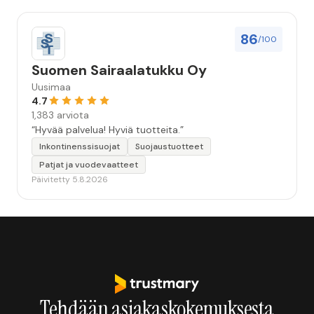
jatkossa paremmaksi kumpaakin osapuolta
palvelevaksi. Kiitos, että teette ketterää, luotettavaa
ja mukavaa yhteistyötä. ”
86
/100
Suomen Sairaalatukku Oy
Uusimaa
4.7
1,383 arviota
“Hyvää palvelua! Hyviä tuotteita.”
Inkontinenssisuojat
Suojaustuotteet
Patjat ja vuodevaatteet
Päivitetty 5.8.2026
Tehdään asiakaskokemuksesta