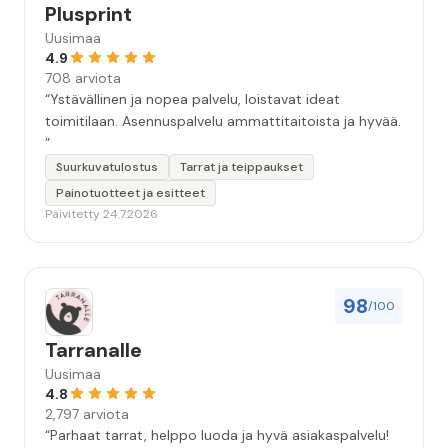
Plusprint
Uusimaa
4.9
708 arviota
“Ystävällinen ja nopea palvelu, loistavat ideat
toimitilaan. Asennuspalvelu ammattitaitoista ja hyvää.
”
Suurkuvatulostus
Tarrat ja teippaukset
Painotuotteet ja esitteet
Päivitetty 24.7.2026
98
/100
Tarranalle
Uusimaa
4.8
2,797 arviota
“Parhaat tarrat, helppo luoda ja hyvä asiakaspalvelu!