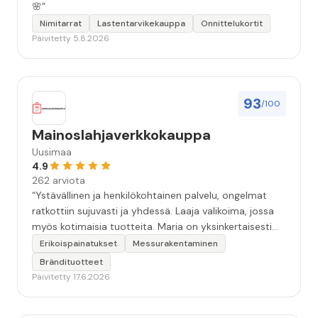
🌸”
Nimitarrat
Lastentarvikekauppa
Onnittelukortit
Päivitetty 5.8.2026
93
/100
Mainoslahjaverkkokauppa
Uusimaa
4.9
262 arviota
“Ystävällinen ja henkilökohtainen palvelu, ongelmat
ratkottiin sujuvasti ja yhdessä. Laaja valikoima, jossa
myös kotimaisia tuotteita. Maria on yksinkertaisesti
ihanin!”
Erikoispainatukset
Messurakentaminen
Brändituotteet
Päivitetty 17.6.2026