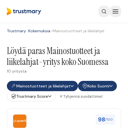
Trustmary
>
Kokemuksia
>
Mainostuotteet ja liikelahjat
Löydä paras Mainostuotteet ja
liikelahjat-yritys koko Suomessa
10 yritystä
Mainostuotteet ja liikelahjat
Koko Suomi
Trustmary Score
Tyhjennä suodattimet
98
/100