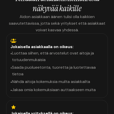
näkyvää kaikille
Aidon asiakkaan äänen tulisi olla kaikkien
saavutettavissa, jotta sekä yritykset että asiakkaat
voivat kasvaa yhdessä.
Jokaisella asiakkaalla on oikeus:
Luottaa siihen, että arvostelut ovat aitoja ja
•
totuudenmukaisia
Saada puolueetonta, tuoretta ja luotettavaa
•
tietoa
Nähdä aitoja kokemuksia muilta asiakkailta
•
Jakaa omia kokemuksiaan auttaakseen muita
•
Jokaisella yrityksellä on oikeus: