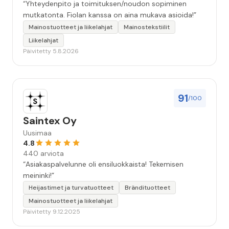
“Yhteydenpito ja toimituksen/noudon sopiminen
mutkatonta. Fiolan kanssa on aina mukava asioida!”
Mainostuotteet ja liikelahjat
Mainostekstiilit
Liikelahjat
Päivitetty 5.8.2026
91
/100
Saintex Oy
Uusimaa
4.8
440 arviota
“Asiakaspalvelunne oli ensiluokkaista! Tekemisen
meininki!”
Heijastimet ja turvatuotteet
Brändituotteet
Mainostuotteet ja liikelahjat
Päivitetty 9.12.2025