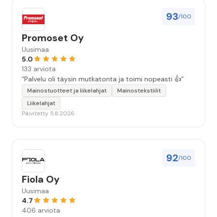
93
/100
Promoset Oy
Uusimaa
5.0
133 arviota
“Palvelu oli täysin mutkatonta ja toimi nopeasti 👍”
Mainostuotteet ja liikelahjat
Mainostekstiilit
Liikelahjat
Päivitetty 5.8.2026
92
/100
Fiola Oy
Uusimaa
4.7
406 arviota