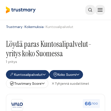
Trustmary
>
Kokemuksia
>
Kuntosalipalvelut
Löydä paras Kuntosalipalvelut-
yritys koko Suomessa
1 yritys
Kuntosalipalvelut
Koko Suomi
Trustmary Score
Tyhjennä suodattimet
66
/100