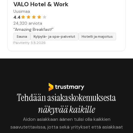
VALO Hotel & Work
Uusimaa
4.4
24,320 arviota
“Amazing Breakfast!”
Sauna
Kylpylä- ja spa-palvelut
Hotelli ja majoitus
Päivitetty 5.8.2026
Tehdään asiakaskokemuksesta
näkyvää kaikille
Aidon asiakkaan äänen tulisi olla kaikkien
saavutettavissa, jotta sekä yritykset että asiakkaat