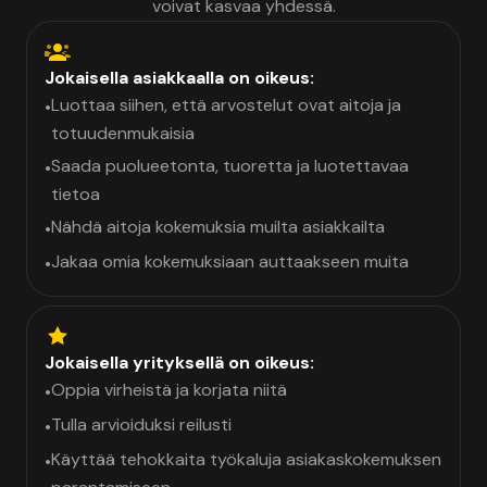
voivat kasvaa yhdessä.
Jokaisella asiakkaalla on oikeus:
Luottaa siihen, että arvostelut ovat aitoja ja
•
totuudenmukaisia
Saada puolueetonta, tuoretta ja luotettavaa
•
tietoa
Nähdä aitoja kokemuksia muilta asiakkailta
•
Jakaa omia kokemuksiaan auttaakseen muita
•
Jokaisella yrityksellä on oikeus:
Oppia virheistä ja korjata niitä
•
Tulla arvioiduksi reilusti
•
Käyttää tehokkaita työkaluja asiakaskokemuksen
•