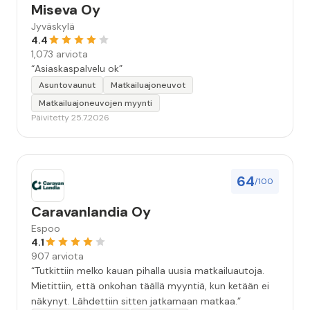
Miseva Oy
Jyväskylä
4.4
1,073 arviota
“Asiaskaspalvelu ok”
Asuntovaunut
Matkailuajoneuvot
Matkailuajoneuvojen myynti
Päivitetty 25.7.2026
64
/100
Caravanlandia Oy
Espoo
4.1
907 arviota
“Tutkittiin melko kauan pihalla uusia matkailuautoja.
Mietittiin, että onkohan täällä myyntiä, kun ketään ei
näkynyt. Lähdettiin sitten jatkamaan matkaa.”