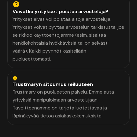
Voivatko yritykset poistaa arvosteluja?
Yritykset eivät voi poistaa aitoja arvosteluja.
Yritykset voivat pyytää arvostelun tarkistusta, jos
se rikkoo käyttöehtojamme (esim. sisältää
henkilökohtaisia hyökkäyksiä tai on selvästi
väärä). Kaikki pyynnöt käsitellään
puolueettomasti.
Trustmaryn sitoumus reiluuteen
Trustmary on puolueeton palvelu. Emme auta
yrityksiä manipuloimaan arvostelujaan.
Tavoitteenamme on tarjota luotettavaa ja
läpinäkyvää tietoa asiakaskokemuksista.