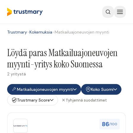
Trustmary
>
Kokemuksia
>
Matkailuajoneuvojen myynti
Löydä paras Matkailuajoneuvojen
myynti-yritys koko Suomessa
2 yritystä
Matkailuajoneuvojen myynti
Koko Suomi
Trustmary Score
Tyhjennä suodattimet
86
/100