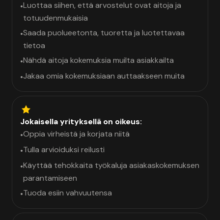
Luottaa siihen, että arvostelut ovat aitoja ja
•
totuudenmukaisia
Saada puolueetonta, tuoretta ja luotettavaa
•
tietoa
Nähdä aitoja kokemuksia muilta asiakkailta
•
Jakaa omia kokemuksiaan auttaakseen muita
•
Jokaisella yrityksellä on oikeus:
Oppia virheistä ja korjata niitä
•
Tulla arvioiduksi reilusti
•
Käyttää tehokkaita työkaluja asiakaskokemuksen
•
parantamiseen
Tuoda esiin vahvuutensa
•