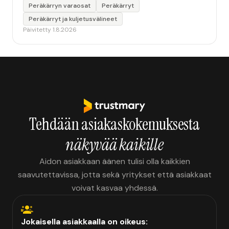
Peräkärryn varaosat
Peräkärryt
Peräkärryt ja kuljetusvälineet
Päivitetty 1.8.2026
Tehdään asiakaskokemuksesta
näkyvää kaikille
Aidon asiakkaan äänen tulisi olla kaikkien
saavutettavissa, jotta sekä yritykset että asiakkaat
voivat kasvaa yhdessä.
Jokaisella asiakkaalla on oikeus: