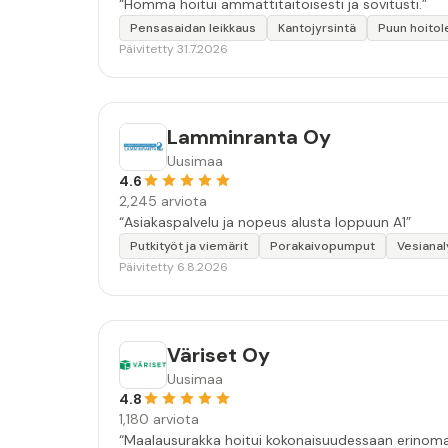
“Homma hoitui ammattitaitoisesti ja sovitusti.”
Pensasaidan leikkaus
Kantojyrsintä
Puun hoitol
Päivitetty 31.7.2026
Lamminranta Oy
Uusimaa
4.6
2,245 arviota
“Asiakaspalvelu ja nopeus alusta loppuun A1”
Putkityöt ja viemärit
Porakaivopumput
Vesianal
Päivitetty 6.8.2026
Väriset Oy
Uusimaa
4.8
1,180 arviota
“Maalausurakka hoitui kokonaisuudessaan erinomais