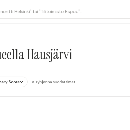
ueella Hausjärvi
mary Score
Tyhjennä suodattimet