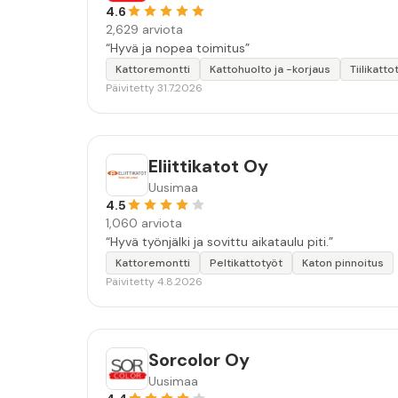
4.6
2,629 arviota
“Hyvä ja nopea toimitus”
Kattoremontti
Kattohuolto ja -korjaus
Tiilikatto
Päivitetty 31.7.2026
Eliittikatot Oy
Uusimaa
4.5
1,060 arviota
“Hyvä työnjälki ja sovittu aikataulu piti.”
Kattoremontti
Peltikattotyöt
Katon pinnoitus
Päivitetty 4.8.2026
Sorcolor Oy
Uusimaa