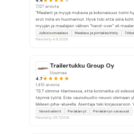
4.4
7,127 arviota
“Maalarit ja myyjä mukavia ja kokonaisuus toimi hyv
erot mitä en huomannut. Hyvä toki että siinä koht
myyjän ja maalajien välinen "hand-over" eli maalar
tulevaisuudessakin mahdollisuus että palveluita k
Julkisivumaalaus
Maalaus ja pintakäsittely
Tiili
Päivitetty 6.8.2026
Trailertukku Group Oy
Uusimaa
4.7
1,415 arviota
“13.7 olimme tilanteessa, että kotimatka oli edessä
täynnä työtä. Eräs vaunuhuolto neuvoi olemaan yht
liikkeen piha-alueella. Asentaja teki korjausarvion
ja hyvillä mielin. Kiitoksia erinomaisen hyvästä pal
Venetrailerit
Peräkärryt
Peräkärryn varaosat
Päivitetty 29.7.2026