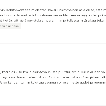
in. Kehityskohteita mielestäni kaksi. Ensimmäinen asia oli se, että m
aa huomattu mutta toki optimaalisessa tilanteessa myyjä olisi jo ki
it tietäisivät vielä aavistuksen paremmin jo tullessa mitä alkaa tek
äytän”
katon pinnoitus
, kotiin oli 700 km ja asuntovaunusta puuttui jarrut. Turun alueen vaun
eydessä Turun Trailertukkuun. Soitto Trailertukkuun. Sen jälkeen alk
. Vajaa kahden tunnin kuluttua vaunuun oli asennettu uudet jarrurummu
velusta hädissään tuskailleelle pohjoisen matkailijalle😊”