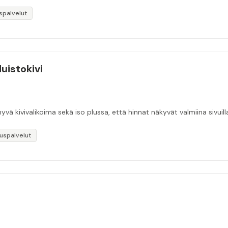
spalvelut
Muistokivi
yvä kivivalikoima sekä iso plussa, että hinnat näkyvät valmiina sivuilla
uspalvelut