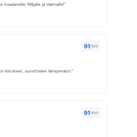
 maalareille: Miljalle ja Valmalle!”
91
/100
ot kiitokset, suosittelen lämpimästi.”
91
/100