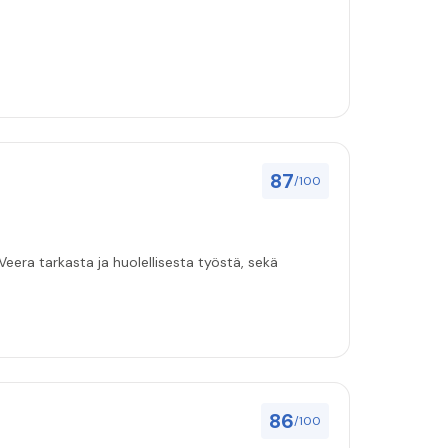
87
/100
eera tarkasta ja huolellisesta työstä, sekä
86
/100