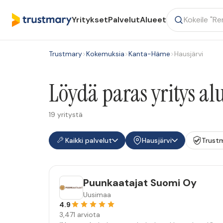
Yritykset
Palvelut
Alueet
Trustmary
>
Kokemuksia
>
Kanta-Häme
>
Hausjärvi
Löydä paras yritys al
19 yritystä
Kaikki palvelut
Hausjärvi
Trust
Puunkaatajat Suomi Oy
Uusimaa
4.9
3,471 arviota