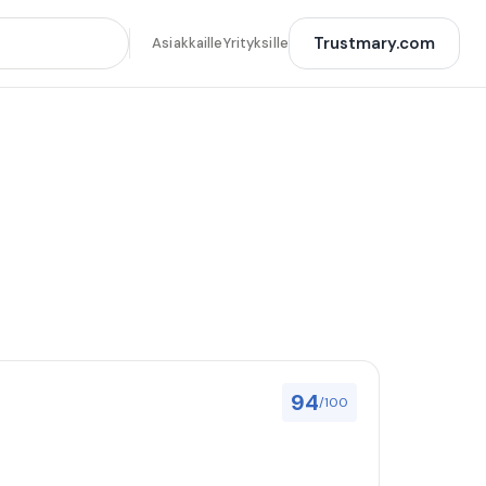
Trustmary.com
Asiakkaille
Yrityksille
94
/100