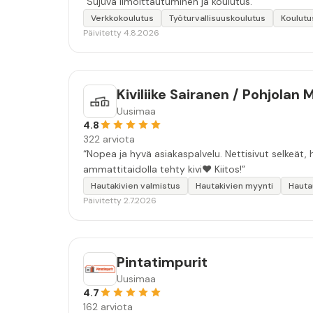
“Sujuva ilmoittautuminen ja koulutus.”
Verkkokoulutus
Työturvallisuuskoulutus
Koulutu
Päivitetty 4.8.2026
Kiviliike Sairanen / Pohjolan 
Uusimaa
4.8
322 arviota
“Nopea ja hyvä asiakaspalvelu. Nettisivut selkeät, h
ammattitaidolla tehty kivi❤️ Kiitos!”
Hautakivien valmistus
Hautakivien myynti
Hauta
Päivitetty 2.7.2026
Pintatimpurit
Uusimaa
4.7
162 arviota