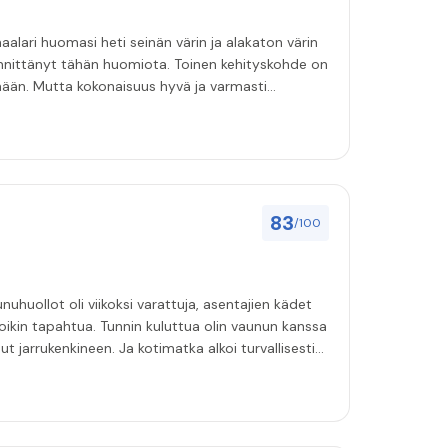
aalari huomasi heti seinän värin ja alakaton värin
innittänyt tähän huomiota. Toinen kehityskohde on
emään. Mutta kokonaisuus hyvä ja varmasti
83
/100
uhuollot oli viikoksi varattuja, asentajien kädet
oikin tapahtua. Tunnin kuluttua olin vaunun kanssa
t jarrukenkineen. Ja kotimatka alkoi turvallisesti