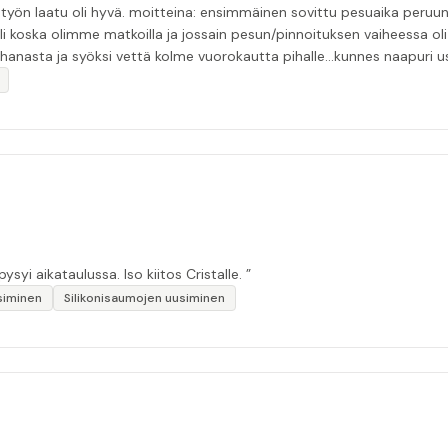
tui pesijän nukuttua pommiin. uusi aika piti ja
li koska olimme matkoilla ja jossain pesun/pinnoituksen vaiheessa oli p
nasta ja syöksi vettä kolme vuorokautta pihalle...kunnes naapuri uskaltautu
“Huolellinen työ, hyvä lopputulos. Viestintä toimii, pysyi aikataulussa. Iso kiitos Cristalle. ”
siminen
Silikonisaumojen uusiminen