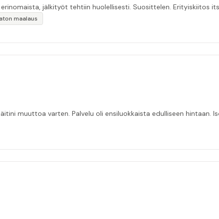
inomaista, jälkityöt tehtiin huolellisesti. Suosittelen. Erityiskiitos itse
ikaton maalaus
itini muuttoa varten. Palvelu oli ensiluokkaista edulliseen hintaan. Is