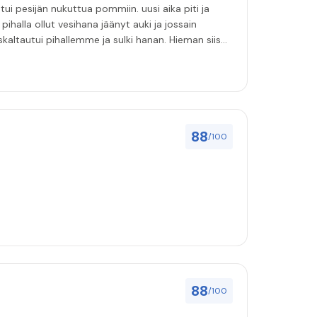
ihalla ollut vesihana jäänyt auki ja jossain
i pihallemme ja sulki hanan. Hieman siis
88
/100
88
/100