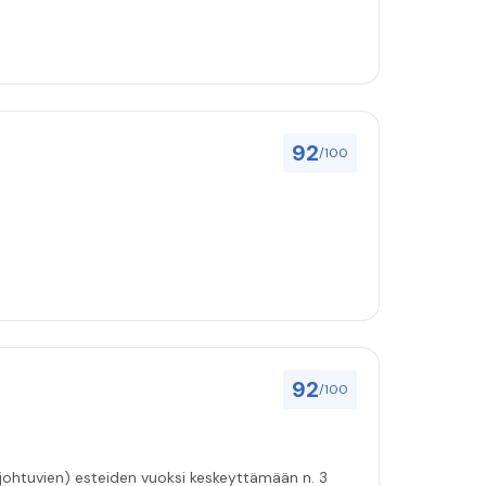
92
/100
92
/100
 johtuvien) esteiden vuoksi keskeyttämään n. 3