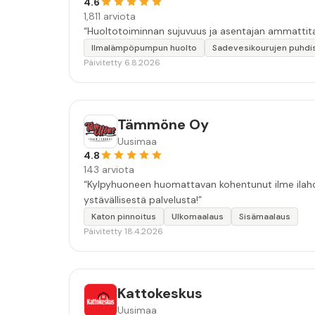
4.6
1,811 arviota
“Huoltotoiminnan sujuvuus ja asentajan ammattita
Ilmalämpöpumpun huolto
Sadevesikourujen puhdi
Päivitetty 6.8.2026
Tämmöne Oy
Uusimaa
4.8
143 arviota
“Kylpyhuoneen huomattavan kohentunut ilme ilahdut
ystävällisestä palvelusta!”
Katon pinnoitus
Ulkomaalaus
Sisämaalaus
Päivitetty 18.4.2026
Kattokeskus
Uusimaa