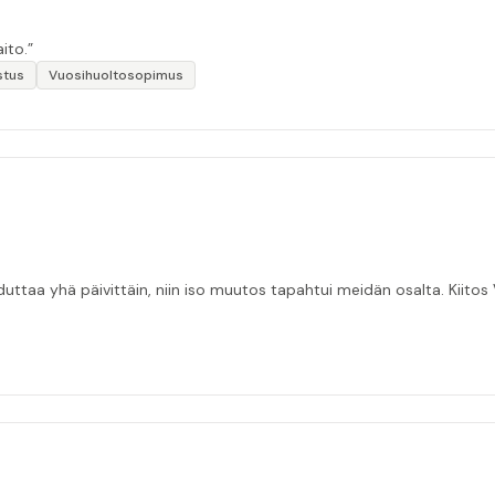
ito.”
stus
Vuosihuoltosopimus
taa yhä päivittäin, niin iso muutos tapahtui meidän osalta. Kiitos V