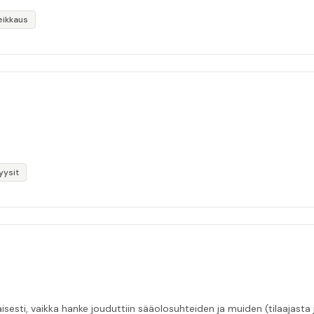
eikkaus
yysit
esti, vaikka hanke jouduttiin sääolosuhteiden ja muiden (tilaajasta