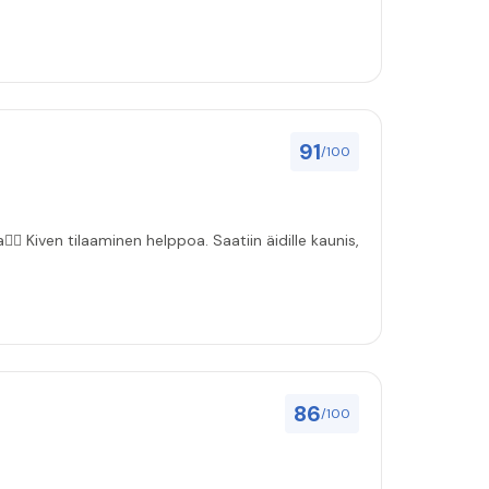
91
/100
🏻 Kiven tilaaminen helppoa. Saatiin äidille kaunis,
86
/100