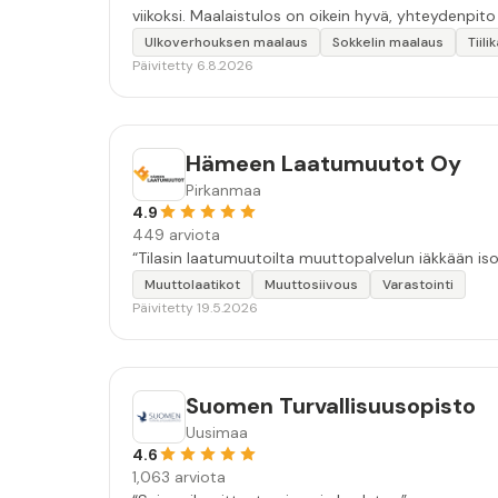
viikoksi. Maalaistulos on oikein hyvä, yhteydenpito er
Ulkoverhouksen maalaus
Sokkelin maalaus
Tiil
Päivitetty 6.8.2026
Hämeen Laatumuutot Oy
Pirkanmaa
4.9
449 arviota
“Tilasin laatumuutoilta muuttopalvelun iäkkään isoä
Muuttolaatikot
Muuttosiivous
Varastointi
Päivitetty 19.5.2026
Suomen Turvallisuusopisto
Uusimaa
4.6
1,063 arviota