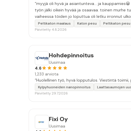
“myyjä oli hyvä ja asiantunteva... ja kauppamies😀 työn laatu oli hyvä. moitteina: ensimmäinen sovittu pesuaika peruun
työn jälki oikein hyvää ja osaavaa. toinen murhe tu
vaiheessa töiden jo loputtua oli letku irronnut ulkoha
tarkkuutta hommiin ja hyvä tulee. ”
Peltikaton maalaus
Katon pesu
Peltikaton pesu
Päivitetty 4.8.2026
Hohdepinnoitus
Uusimaa
4.6
1,233 arviota
Kylpyhuoneiden nanopinnoitus
Laattasaumojen uu
Päivitetty 29.7.2026
Fixi Oy
Uusimaa