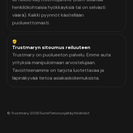
henkilökohtaisia hyökkäyksiä tai on selvästi
väärä). Kaikki pyynnöt käsitellään
puolueettomasti.
Trustmaryn sitoumus reiluuteen
Trustmary on puolueeton palvelu. Emme auta
yrityksiä manipuloimaan arvostelujaan.
Tavoitteenamme on tarjota luotettavaa ja
läpinäkyvää tietoa asiakaskokemuksista.
© Trustmary 2026
Tuote
Tietosuoja
Käyttöehdot