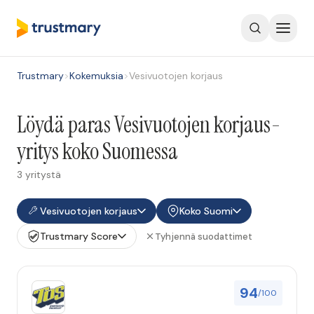
Trustmary
>
Kokemuksia
>
Vesivuotojen korjaus
Löydä paras Vesivuotojen korjaus-
yritys koko Suomessa
3 yritystä
Vesivuotojen korjaus
Koko Suomi
Trustmary Score
Tyhjennä suodattimet
94
/100