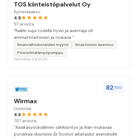
TOS kiinteistöpalvelut Oy
Kymenlaakso
4.8
97 arviota
“Kaikki sujui todella hyvin ja asentaja oli
ammattitaitoinen ja mukava ”
Ilmanvaihtokoneiden myynti
Ilmastoinnin asennus
Poistoilmalämpöpumppu
Päivitetty 4.8.2026
82
/100
Wirmax
Uusimaa
4.6
797 arviota
“Asiakasystävällinen sähköyritys ja ihan mukavaa
porukkaa duunissa 👍 Sovitut aikataulut asenuksille