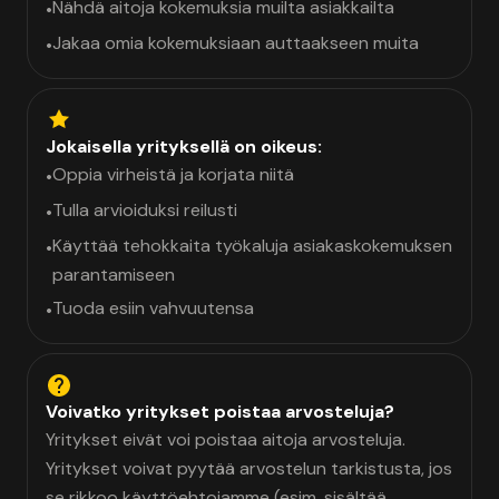
Nähdä aitoja kokemuksia muilta asiakkailta
•
Jakaa omia kokemuksiaan auttaakseen muita
•
Jokaisella yrityksellä on oikeus:
Oppia virheistä ja korjata niitä
•
Tulla arvioiduksi reilusti
•
Käyttää tehokkaita työkaluja asiakaskokemuksen
•
parantamiseen
Tuoda esiin vahvuutensa
•
Voivatko yritykset poistaa arvosteluja?
Yritykset eivät voi poistaa aitoja arvosteluja.
Yritykset voivat pyytää arvostelun tarkistusta, jos
se rikkoo käyttöehtojamme (esim. sisältää