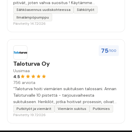
pitivät, joten vahva suositus ! Käytämme
seuraavallakin kerralla!”
Sähköasennus uudiskohteessa
Sähkötyöt
Ilmalämpöpumppu
Päivitetty 14.7.2026
75
/100
Taloturva Oy
Uusimaa
4.5
756 arviota
“Taloturva hoiti viemärien sukituksen talossani. Annan
Taloturvalle 10 pistettä - tarjousvaiheesta
sukitukseen. Henkilöt, jotka hoitivat prosessin, olivat
ammattitaitoisia ja miellyttäviä. Remontin jälkeen
Putkityöt ja viemärit
Viemärin sukitus
Putkimies
saamani materiaali tehtävän suorittamisesta oli
Päivitetty 19.7.2026
kiitettävän arvoista. Voin suositella.”