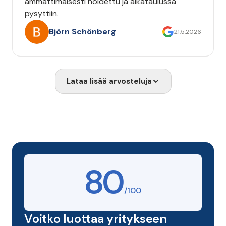
ammattimaisesti hoidettu ja aikataulussa
pysyttiin.
Björn Schönberg
21.5.2026
Lataa lisää arvosteluja
80
/100
Voitko luottaa yritykseen