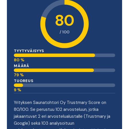
tilauksiin kuuluu avaimet käteen -toteutus, jossa kaikki
materiaalit ja eri alojen suorittajat koordinoidaan
80
keskitetysti.
/ 100
TYYTYVÄISYYS
80 %
MÄÄRÄ
79 %
TUOREUS
9 %
Yrityksen Saunatohtori Oy Trustmary Score on
80/100. Se perustuu 102 arvosteluun, jotka
jakaantuvat 2 eri arvostelualustalle (Trustmary ja
Google) sekä 103 analysoituun