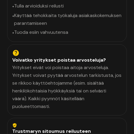
Tulla arvioiduksi reilusti
•
Käyttää tehokkaita työkaluja asiakaskokemuksen
•
parantamiseen
Tuoda esiin vahvuutensa
•
Voivatko yritykset poistaa arvosteluja?
Yritykset eivät voi poistaa aitoja arvosteluja.
Yritykset voivat pyytää arvostelun tarkistusta, jos
se rikkoo käyttöehtojamme (esim. sisältää
henkilökohtaisia hyökkäyksiä tai on selvästi
väärä). Kaikki pyynnöt käsitellään
puolueettomasti.
Trustmaryn sitoumus reiluuteen