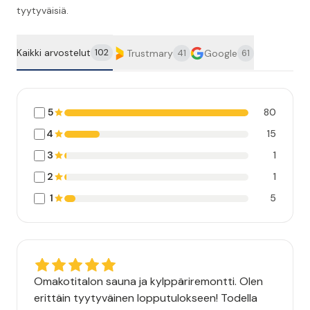
tyytyväisiä.
Kaikki arvostelut
102
Trustmary
Google
41
61
5
80
4
15
3
1
2
1
1
5
Omakotitalon sauna ja kylppäriremontti. Olen
erittäin tyytyväinen lopputulokseen! Todella