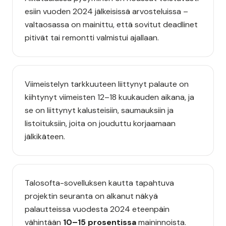
esiin vuoden 2024 jälkeisissä arvosteluissa –
valtaosassa on mainittu, että sovitut deadlinet
pitivät tai remontti valmistui ajallaan.
Viimeistelyn tarkkuuteen liittynyt palaute on
kiihtynyt viimeisten 12–18 kuukauden aikana, ja
se on liittynyt kalusteisiin, saumauksiin ja
listoituksiin, joita on jouduttu korjaamaan
jälkikäteen.
Talosofta-sovelluksen kautta tapahtuva
projektin seuranta on alkanut näkyä
palautteissa vuodesta 2024 eteenpäin
vähintään
10–15 prosentissa
maininnoista.