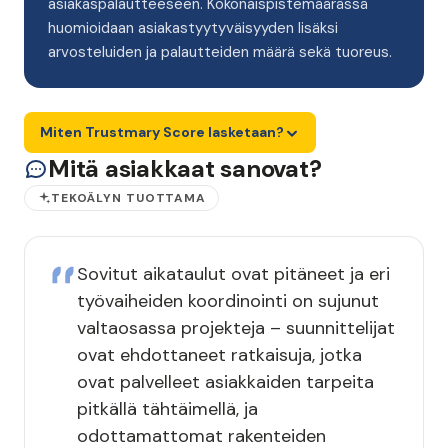
asiakaspalautteeseen. Kokonaispistemäärässä
huomioidaan asiakastyytyväisyyden lisäksi
arvosteluiden ja palautteiden määrä sekä tuoreus.
Miten Trustmary Score lasketaan?
Mitä asiakkaat sanovat?
TEKOÄLYN TUOTTAMA
Sovitut aikataulut ovat pitäneet ja eri
työvaiheiden koordinointi on sujunut
valtaosassa projekteja – suunnittelijat
ovat ehdottaneet ratkaisuja, jotka
ovat palvelleet asiakkaiden tarpeita
pitkällä tähtäimellä, ja
odottamattomat rakenteiden