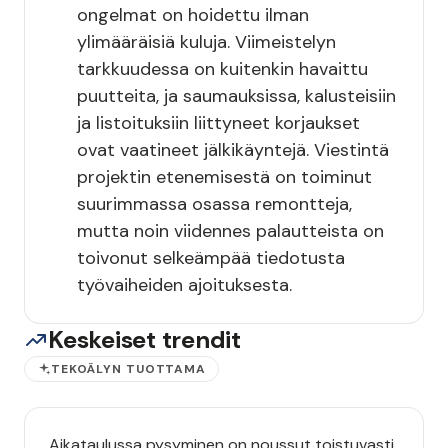
ongelmat on hoidettu ilman
ylimääräisiä kuluja. Viimeistelyn
tarkkuudessa on kuitenkin havaittu
puutteita, ja saumauksissa, kalusteisiin
ja listoituksiin liittyneet korjaukset
ovat vaatineet jälkikäyntejä. Viestintä
projektin etenemisestä on toiminut
suurimmassa osassa remontteja,
mutta noin viidennes palautteista on
toivonut selkeämpää tiedotusta
työvaiheiden ajoituksesta.
Keskeiset trendit
TEKOÄLYN TUOTTAMA
Aikataulussa pysyminen on noussut toistuvasti