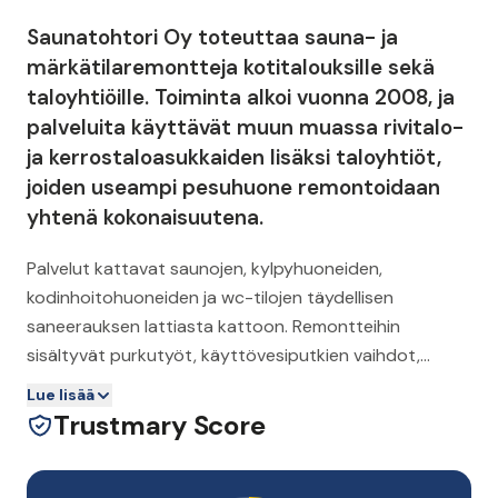
Saunatohtori Oy toteuttaa sauna- ja
märkätilaremontteja kotitalouksille sekä
taloyhtiöille. Toiminta alkoi vuonna 2008, ja
palveluita käyttävät muun muassa rivitalo-
ja kerrostaloasukkaiden lisäksi taloyhtiöt,
joiden useampi pesuhuone remontoidaan
yhtenä kokonaisuutena.
Palvelut kattavat saunojen, kylpyhuoneiden,
kodinhoitohuoneiden ja wc-tilojen täydellisen
saneerauksen lattiasta kattoon. Remontteihin
sisältyvät purkutyöt, käyttövesiputkien vaihdot,
sähkö- ja LVI-työt sekä laatoitukset ja
Lue lisää
kalusteasennukset. Saunaremontit sisältävät myös
Trustmary Score
lauteiden, kiukaiden ja paneelien asennuksen.
Remonttia voi seurata Talosofta-sovelluksella, ja