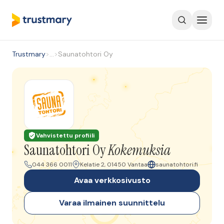
Trustmary
>
…
>
Saunatohtori Oy
Vahvistettu profiili
Saunatohtori Oy
Kokemuksia
044 366 0011
Kelatie 2, 01450 Vantaa
saunatohtori.fi
Avaa verkkosivusto
Varaa ilmainen suunnittelu