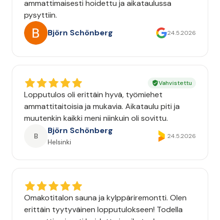
ammattimaisesti hoidettu ja aikataulussa
pysyttiin.
Björn Schönberg
24.5.2026
Vahvistettu
Lopputulos oli erittäin hyvä, työmiehet
ammattitaitoisia ja mukavia. Aikataulu piti ja
muutenkin kaikki meni niinkuin oli sovittu.
Björn Schönberg
B
24.5.2026
Helsinki
Omakotitalon sauna ja kylppäriremontti. Olen
erittäin tyytyväinen lopputulokseen! Todella