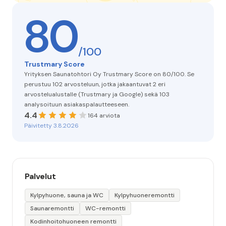
80
/100
Trustmary Score
Yrityksen Saunatohtori Oy Trustmary Score on 80/100. Se
perustuu 102 arvosteluun, jotka jakaantuvat 2 eri
arvostelualustalle (Trustmary ja Google) sekä 103
analysoituun asiakaspalautteeseen.
4.4
164 arviota
Päivitetty 3.8.2026
Palvelut
Kylpyhuone, sauna ja WC
Kylpyhuoneremontti
Saunaremontti
WC-remontti
Kodinhoitohuoneen remontti