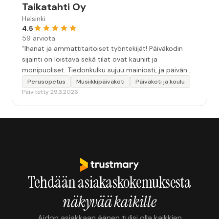
Taikatahti Oy
Helsinki
4.5
59 arviota
“Ihanat ja ammattitaitoiset työntekijät! Päiväkodin
sijainti on loistava sekä tilat ovat kauniit ja
monipuoliset. Tiedonkulku sujuu mainiosti, ja päivän
touhuista on mukava saada Muksunkirjaan kuvia.”
Perusopetus
Musiikkipäiväkoti
Päiväkoti ja koulu
Päivitetty 29.3.2026
Tehdään asiakaskokemuksesta
näkyvää kaikille
Aidon asiakkaan äänen tulisi olla kaikkien