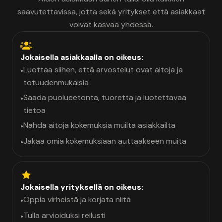
saavutettavissa, jotta sekä yritykset että asiakkaat
voivat kasvaa yhdessä.
Jokaisella asiakkaalla on oikeus:
Luottaa siihen, että arvostelut ovat aitoja ja
•
totuudenmukaisia
Saada puolueetonta, tuoretta ja luotettavaa
•
tietoa
Nähdä aitoja kokemuksia muilta asiakkailta
•
Jakaa omia kokemuksiaan auttaakseen muita
•
Jokaisella yrityksellä on oikeus:
Oppia virheistä ja korjata niitä
•
Tulla arvioiduksi reilusti
•