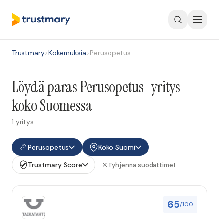
Trustmary
>
Kokemuksia
>
Perusopetus
Löydä paras Perusopetus-yritys
koko Suomessa
1 yritys
Perusopetus
Koko Suomi
Trustmary Score
Tyhjennä suodattimet
65
/100