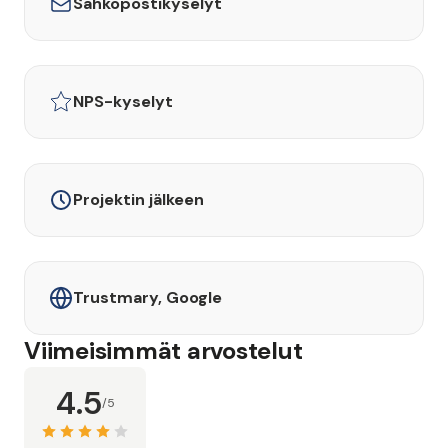
Sähköpostikyselyt
NPS-kyselyt
Projektin jälkeen
Trustmary, Google
Viimeisimmät arvostelut
4.5
/5