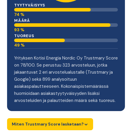
TYYTYVÄISYYS
74 %
MÄÄRÄ
93 %
TUOREUS
49 %
Yrityksen Kotisi Energia Nordic Oy Trustmary Score
on 78/100. Se perustuu 323 arvosteluun, jotka
jakaantuvat 2 eri arvostelualustalle (Trustmary ja
Google) sekä 899 analysoituun
asiakaspalautteeseen. Kokonaispistemäärässä
huomioidaan asiakastyytyväisyyden lisäksi
arvosteluiden ja palautteiden määrä sekä tuoreus.
Miten Trustmary Score lasketaan?