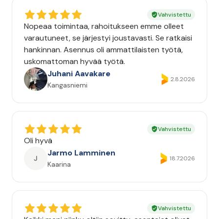
Vahvistettu
Nopeaa toimintaa, rahoitukseen emme olleet
varautuneet, se järjestyi joustavasti. Se ratkaisi
hankinnan. Asennus oli ammattilaisten työtä,
uskomattoman hyvää työtä.
Juhani Aavakare
2.8.2026
Kangasniemi
Vahvistettu
Oli hyvä
Jarmo Lamminen
J
18.7.2026
Kaarina
Vahvistettu