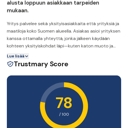
alusta loppuun asiakkaan tarpeiden
mukaan.
Yritys palvelee sekä yksityisasiakkaita että yrityksiä ja
maatiloja koko Suomen alueella. Asiakas asioi yrityksen
kanssa ottamalla yhteyttä, jonka jälkeen käydään
kohteen yksityiskohdat läpi—kuten katon muoto ja
energiankulutus—jotta järjestelmä voidaan mitata ja
Lue lisää
mitoittaa oikein. Prosessi etenee tarjouksesta
Trustmary Score
asentamiseen asiakkaan mukaan sovittavalla tavalla.
78
/ 100