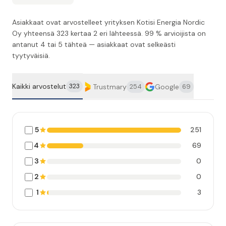
Asiakkaat ovat arvostelleet yrityksen Kotisi Energia Nordic
Oy yhteensä 323 kertaa 2 eri lähteessä. 99 % arvioijista on
antanut 4 tai 5 tähteä — asiakkaat ovat selkeästi
tyytyväisiä.
Kaikki arvostelut
323
Trustmary
Google
254
69
5
251
4
69
3
0
2
0
1
3