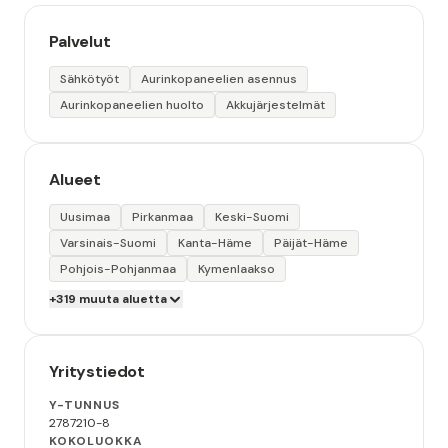
Palvelut
Sähkötyöt
Aurinkopaneelien asennus
Aurinkopaneelien huolto
Akkujärjestelmät
Alueet
Uusimaa
Pirkanmaa
Keski-Suomi
Varsinais-Suomi
Kanta-Häme
Päijät-Häme
Pohjois-Pohjanmaa
Kymenlaakso
+319 muuta aluetta
Yritystiedot
Y-TUNNUS
2787210-8
KOKOLUOKKA