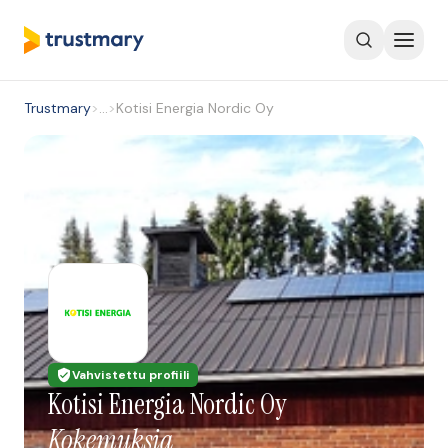
Trustmary
>
…
>
Kotisi Energia Nordic Oy
Vahvistettu profiili
Kotisi Energia Nordic Oy
Kokemuksia