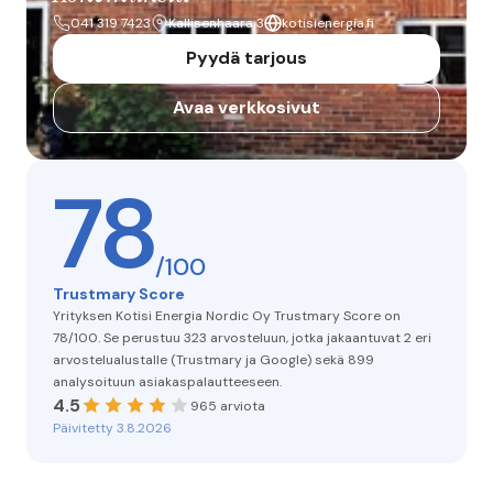
041 319 7423
Kallisenhaara 3
kotisienergia.fi
Pyydä tarjous
Avaa verkkosivut
78
/100
Trustmary Score
Yrityksen Kotisi Energia Nordic Oy Trustmary Score on
78/100. Se perustuu 323 arvosteluun, jotka jakaantuvat 2 eri
arvostelualustalle (Trustmary ja Google) sekä 899
analysoituun asiakaspalautteeseen.
4.5
965 arviota
Päivitetty 3.8.2026