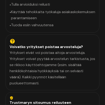
Tulla arvioiduksi reilusti
•
Käyttää tehokkaita työkaluja asiakaskokemuksen
•
parantamiseen
Tuoda esiin vahvuutensa
•
Voivatko yritykset poistaa arvosteluja?
Yritykset eivät voi poistaa aitoja arvosteluja.
Yritykset voivat pyytää arvostelun tarkistusta, jos
se rikkoo käyttöehtojamme (esim. sisältää
henkilökohtaisia hyökkäyksiä tai on selvästi
väärä). Kaikki pyynnöt käsitellään
puolueettomasti.
Trustmaryn sitoumus reiluuteen