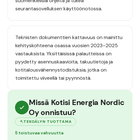
suomenkielisiä ohjeita ja tukea
seurantasovelluksen käyttöönotossa.
Teknisten dokumenttien kattavuus on mainittu
kehityskohteena osassa vuosien 2023–2025
vastauksista. Yksittäisissä palautteissa on
pyydetty asennuskaavioita, takuutietoja ja
kotitalousvähennystodistuksia, jotka on
toimitettu viiveellä tai pyynnöstä.
Missä Kotisi Energia Nordic
Oy onnistuu?
TEKOÄLYN TUOTTAMA
5 toistuvaa vahvuutta