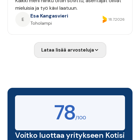
Kaikki meni niinku oltiin sovittu, asentajat olivat
mieluisia ja työ kävi laatuun.
Esa Kangasvieri
E
18.7.2026
Toholampi
Lataa lisää arvosteluja
78
/100
Voitko luottaa yritykseen Kotisi