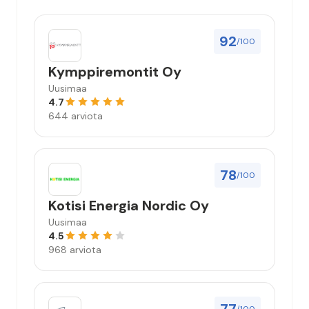
92
/100
Kymppiremontit Oy
Uusimaa
4.7
644 arviota
78
/100
Kotisi Energia Nordic Oy
Uusimaa
4.5
968 arviota