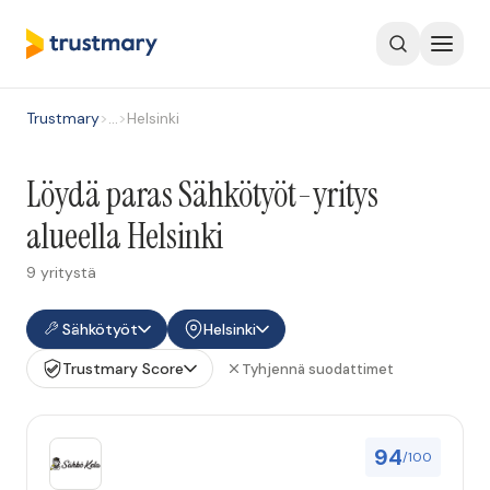
Trustmary
>
…
>
Helsinki
Löydä paras Sähkötyöt-yritys
alueella Helsinki
9 yritystä
Sähkötyöt
Helsinki
Trustmary Score
Tyhjennä suodattimet
94
/100