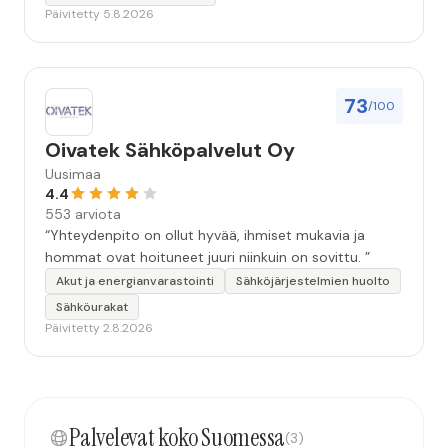
Päivitetty 5.8.2026
73
/100
Oivatek Sähköpalvelut Oy
Uusimaa
4.4
553 arviota
“Yhteydenpito on ollut hyvää, ihmiset mukavia ja
hommat ovat hoituneet juuri niinkuin on sovittu. ”
Akut ja energianvarastointi
Sähköjärjestelmien huolto
Sähköurakat
Päivitetty 2.8.2026
Palvelevat koko Suomessa
(3)