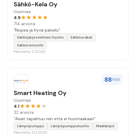
Sähkö-Kela Oy
Uusimaa
4.9
714 arviota
“Nopea ja hyvä palvelu”
Sähköjärjestelmien huolto
Sähköurakat
Sähköremontti
Päivitetty 3.7.2026
88
/100
Smart Heating Oy
Uusimaa
4.1
32 arviota
“Asiat tapahtuu niin että ei huomaakaan”
Lämpöpumppu
Lämpöpumppuhuolto
Maalämpö
Päivitetty 21.3.2025