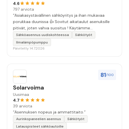
4.6
797 arviota
“Asiakasystävällinen sähköyritys ja ihan mukavaa
porukkaa duunissa 👍 Sovitut aikataulut asenuksille
pitivät, joten vahva suositus ! Käytämme
seuraavallakin kerralla!”
Sähköasennus uudiskohteessa
Sähkötyöt
Ilmalämpöpumppu
Päivitetty 14.7.2026
81
/100
Solarvoima
Uusimaa
4.7
39 arviota
“Asennuksen nopeus ja ammattitaito.”
Aurinkopaneelien asennus
Sähkötyöt
Latauspisteet sähköautoille