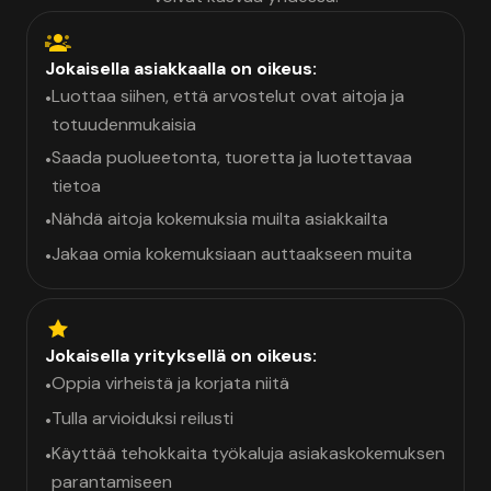
Jokaisella asiakkaalla on oikeus:
Luottaa siihen, että arvostelut ovat aitoja ja
•
totuudenmukaisia
Saada puolueetonta, tuoretta ja luotettavaa
•
tietoa
Nähdä aitoja kokemuksia muilta asiakkailta
•
Jakaa omia kokemuksiaan auttaakseen muita
•
Jokaisella yrityksellä on oikeus:
Oppia virheistä ja korjata niitä
•
Tulla arvioiduksi reilusti
•
Käyttää tehokkaita työkaluja asiakaskokemuksen
•
parantamiseen