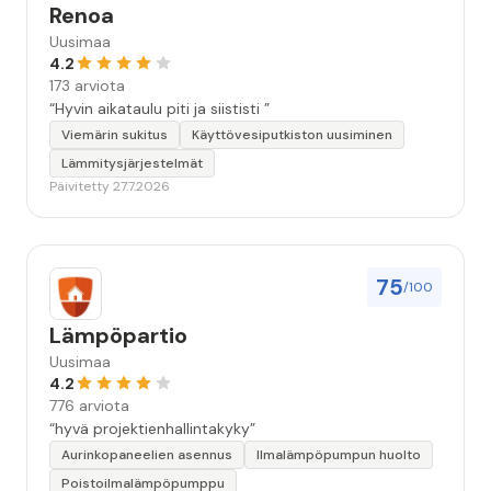
Renoa
Uusimaa
4.2
173 arviota
“Hyvin aikataulu piti ja siististi ”
Viemärin sukitus
Käyttövesiputkiston uusiminen
Lämmitysjärjestelmät
Päivitetty 27.7.2026
75
/100
Lämpöpartio
Uusimaa
4.2
776 arviota
“hyvä projektienhallintakyky”
Aurinkopaneelien asennus
Ilmalämpöpumpun huolto
Poistoilmalämpöpumppu