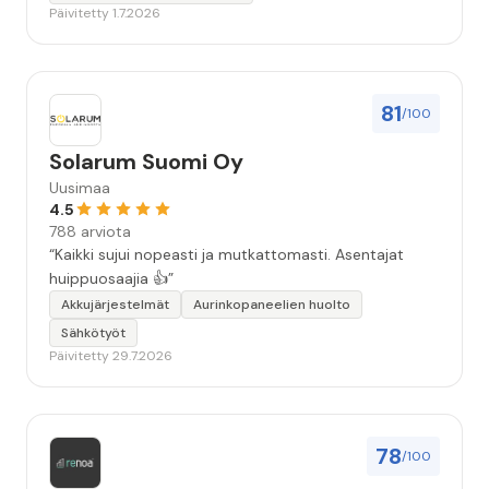
Päivitetty 1.7.2026
81
/100
Solarum Suomi Oy
Uusimaa
4.5
788 arviota
“Kaikki sujui nopeasti ja mutkattomasti. Asentajat
huippuosaajia 👍”
Akkujärjestelmät
Aurinkopaneelien huolto
Sähkötyöt
Päivitetty 29.7.2026
78
/100