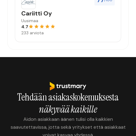
77
/100
Cariitti Oy
Uusimaa
4.7
233 arviota
Tehdään asiakaskokemuksesta
näkyvää kaikille
Aidon asiakkaan äänen tulisi olla kaikkien
saavutettavissa, jotta sekä yritykset että asiakkaat
voivat kasvaa yhdessä.