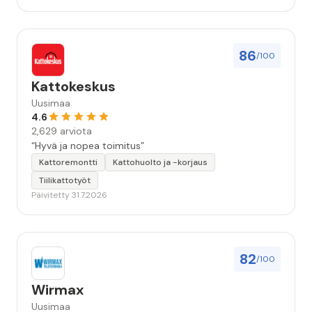
86
/100
Kattokeskus
Uusimaa
4.6
2,629 arviota
“Hyvä ja nopea toimitus”
Kattoremontti
Kattohuolto ja -korjaus
Tiilikattotyöt
Päivitetty 31.7.2026
82
/100
Wirmax
Uusimaa