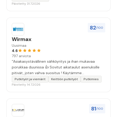
Päivitetty 31.7.2026
82
/100
Wirmax
Uusimaa
4.6
797 arviota
“Asiakasystävällinen sähköyritys ja ihan mukavaa
porukkaa duunissa 👍 Sovitut aikataulut asenuksille
pitivät, joten vahva suositus ! Käytämme
seuraavallakin kerralla!”
Putkityöt ja viemärit
Keittiön putkityöt
Putkimies
Päivitetty 14.7.2026
81
/100