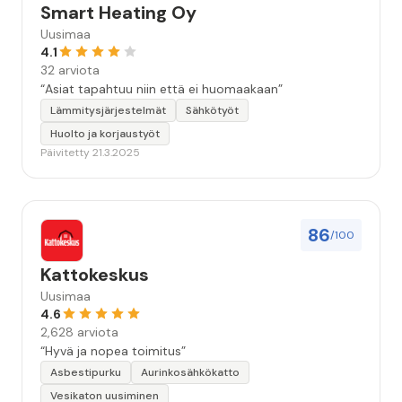
Smart Heating Oy
Uusimaa
4.1
32 arviota
“Asiat tapahtuu niin että ei huomaakaan”
Lämmitysjärjestelmät
Sähkötyöt
Huolto ja korjaustyöt
Päivitetty 21.3.2025
86
/100
Kattokeskus
Uusimaa
4.6
2,628 arviota
“Hyvä ja nopea toimitus”
Asbestipurku
Aurinkosähkökatto
Vesikaton uusiminen