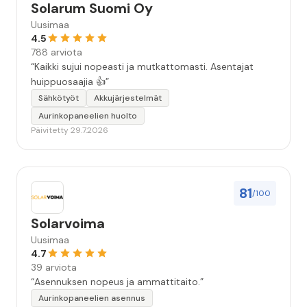
Solarum Suomi Oy
Uusimaa
4.5
788 arviota
“Kaikki sujui nopeasti ja mutkattomasti. Asentajat
huippuosaajia 👍”
Sähkötyöt
Akkujärjestelmät
Aurinkopaneelien huolto
Päivitetty 29.7.2026
81
/100
Solarvoima
Uusimaa
4.7
39 arviota
“Asennuksen nopeus ja ammattitaito.”
Aurinkopaneelien asennus