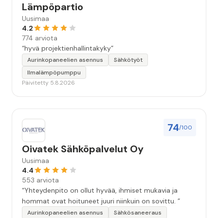
Lämpöpartio
Uusimaa
4.2
774 arviota
“hyvä projektienhallintakyky”
Aurinkopaneelien asennus
Sähkötyöt
Ilmalämpöpumppu
Päivitetty 5.8.2026
74
/100
Oivatek Sähköpalvelut Oy
Uusimaa
4.4
553 arviota
“Yhteydenpito on ollut hyvää, ihmiset mukavia ja
hommat ovat hoituneet juuri niinkuin on sovittu. ”
Aurinkopaneelien asennus
Sähkösaneeraus