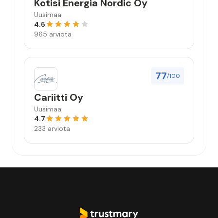
Kotisi Energia Nordic Oy
Uusimaa
4.5
965 arviota
77
/100
Cariitti Oy
Uusimaa
4.7
233 arviota