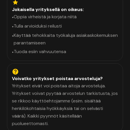
Jokaisella yrityksellä on oikeus:
Oppia virheistä ja korjata niitä
•
Tulla arvioiduksi reilusti
•
Käyttää tehokkaita työkaluja asiakaskokemuksen
•
parantamiseen
Tuoda esiin vahvuutensa
•
Voivatko yritykset poistaa arvosteluja?
Yritykset eivät voi poistaa aitoja arvosteluja.
Yritykset voivat pyytää arvostelun tarkistusta, jos
se rikkoo käyttöehtojamme (esim. sisältää
henkilökohtaisia hyökkäyksiä tai on selvästi
väärä). Kaikki pyynnöt käsitellään
puolueettomasti.