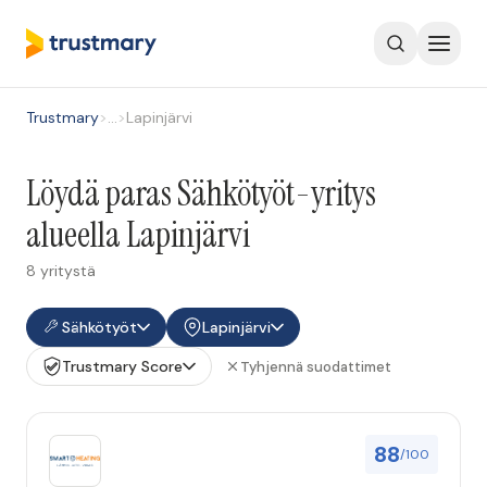
Trustmary
>
…
>
Lapinjärvi
Löydä paras Sähkötyöt-yritys
alueella Lapinjärvi
8 yritystä
Sähkötyöt
Lapinjärvi
Trustmary Score
Tyhjennä suodattimet
88
/100