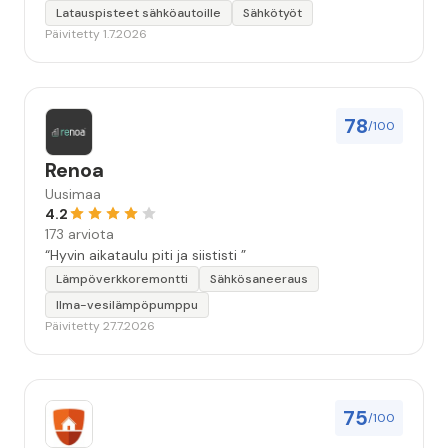
Latauspisteet sähköautoille
Sähkötyöt
Päivitetty 1.7.2026
78
/100
Renoa
Uusimaa
4.2
173 arviota
“Hyvin aikataulu piti ja siististi ”
Lämpöverkkoremontti
Sähkösaneeraus
Ilma-vesilämpöpumppu
Päivitetty 27.7.2026
75
/100