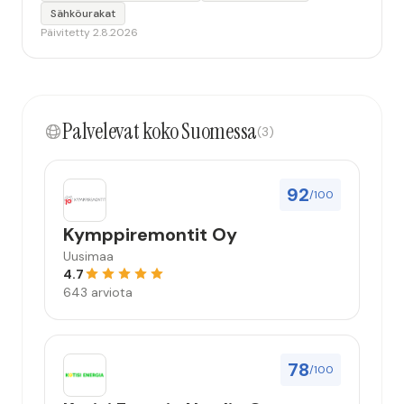
Sähköurakat
Päivitetty 2.8.2026
Palvelevat koko Suomessa
(3)
92
/100
Kymppiremontit Oy
Uusimaa
4.7
643 arviota
78
/100