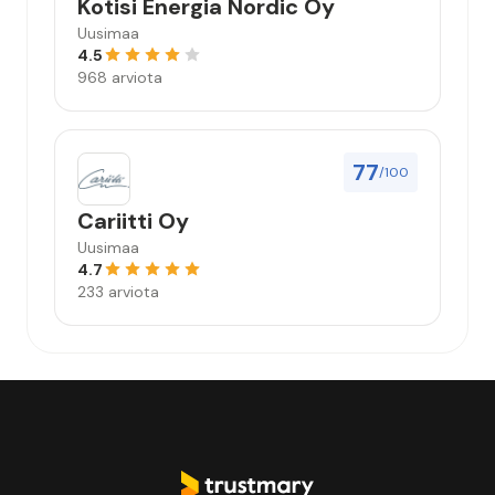
Kotisi Energia Nordic Oy
Uusimaa
4.5
968 arviota
77
/100
Cariitti Oy
Uusimaa
4.7
233 arviota