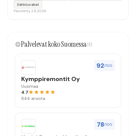
Sähköurakat
Päivitetty 2.8.2026
Palvelevat koko Suomessa
(3)
92
/100
Kymppiremontit Oy
Uusimaa
4.7
644 arviota
78
/100