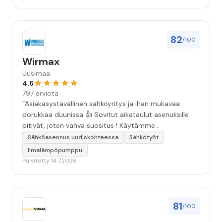
82
/100
Wirmax
Uusimaa
4.6
797 arviota
“Asiakasystävällinen sähköyritys ja ihan mukavaa
porukkaa duunissa 👍 Sovitut aikataulut asenuksille
pitivät, joten vahva suositus ! Käytämme
seuraavallakin kerralla!”
Sähköasennus uudiskohteessa
Sähkötyöt
Ilmalämpöpumppu
Päivitetty 14.7.2026
81
/100