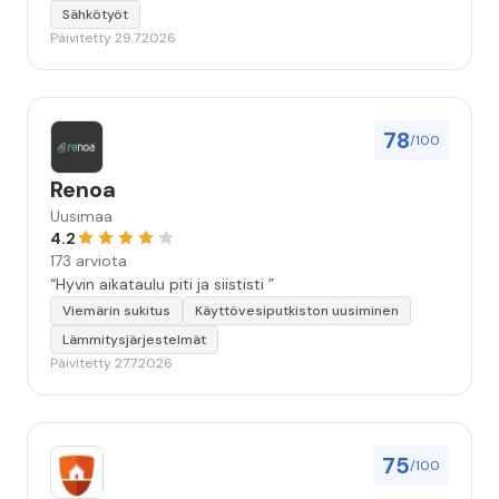
Sähkötyöt
Päivitetty 29.7.2026
78
/100
Renoa
Uusimaa
4.2
173 arviota
“Hyvin aikataulu piti ja siististi ”
Viemärin sukitus
Käyttövesiputkiston uusiminen
Lämmitysjärjestelmät
Päivitetty 27.7.2026
75
/100