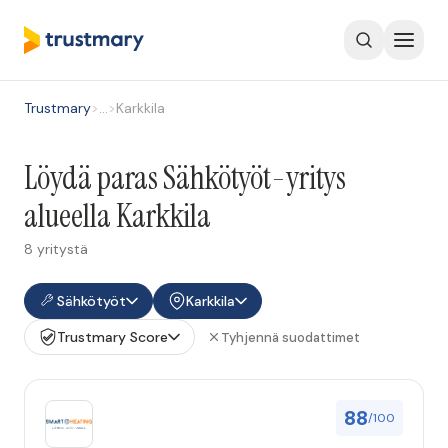
Trustmary
>
…
>
Karkkila
Löydä paras Sähkötyöt-yritys
alueella Karkkila
8 yritystä
Sähkötyöt
Karkkila
Trustmary Score
Tyhjennä suodattimet
88
/100