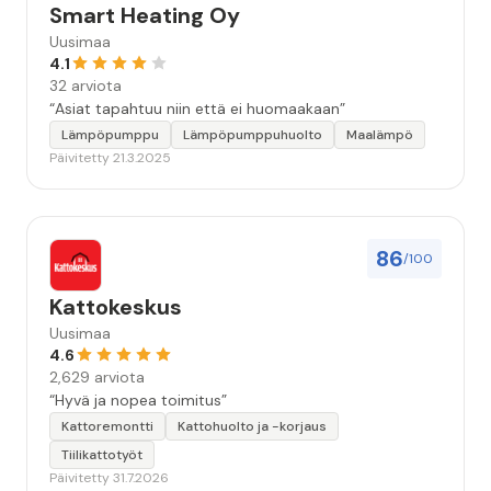
Smart Heating Oy
Uusimaa
4.1
32 arviota
“Asiat tapahtuu niin että ei huomaakaan”
Lämpöpumppu
Lämpöpumppuhuolto
Maalämpö
Päivitetty 21.3.2025
86
/100
Kattokeskus
Uusimaa
4.6
2,629 arviota
“Hyvä ja nopea toimitus”
Kattoremontti
Kattohuolto ja -korjaus
Tiilikattotyöt
Päivitetty 31.7.2026