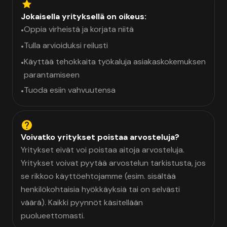
Jokaisella yrityksellä on oikeus:
Oppia virheistä ja korjata niitä
•
Tulla arvioiduksi reilusti
•
Käyttää tehokkaita työkaluja asiakaskokemuksen
•
parantamiseen
Tuoda esiin vahvuutensa
•
Voivatko yritykset poistaa arvosteluja?
Yritykset eivät voi poistaa aitoja arvosteluja.
Yritykset voivat pyytää arvostelun tarkistusta, jos
se rikkoo käyttöehtojamme (esim. sisältää
henkilökohtaisia hyökkäyksiä tai on selvästi
väärä). Kaikki pyynnöt käsitellään
puolueettomasti.