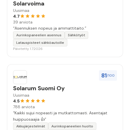
Solarvoima
Uusimaa
4.7
39 arviota
“Asennuksen nopeus ja ammattitaito.”
Aurinkopaneelien asennus
Sähkötyöt
Latauspisteet sähköautoille
Päivitetty 1.7.2026
81
/100
Solarum Suomi Oy
Uusimaa
4.5
788 arviota
“Kaikki sujui nopeasti ja mutkattomasti. Asentajat
huippuosaajia 👍”
Akkujärjestelmät
Aurinkopaneelien huolto