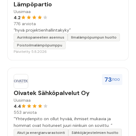
Lämpöpartio
Uusimaa
4.2
776 arviota
“hyvä projektienhallintakyky”
Aurinkopaneelien asennus
Ilmalämpöpumpun huolto
Poistoilmalämpöpumppu
Päivitetty 5.8.2026
73
/100
Oivatek Sähköpalvelut Oy
Uusimaa
4.4
553 arviota
“Yhteydenpito on ollut hyvää, ihmiset mukavia ja
hommat ovat hoituneet juuri niinkuin on sovittu. ”
Akut ja energianvarastointi
Sähköjärjestelmien huolto