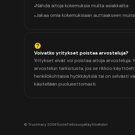
Nähdä aitoja kokemuksia muilta asiakkailta
•
Jakaa omia kokemuksiaan auttaakseen muita
•
Voivatko yritykset poistaa arvosteluja?
Yritykset eivät voi poistaa aitoja arvosteluja.
arvostelun tarkistusta, jos se rikkoo käyttöeh
henkilökohtaisia hyökkäyksiä tai on selvästi v
käsitellään puolueettomasti.
© Trustmary 2026
Tuote
Tietosuoja
Käyttöehdot