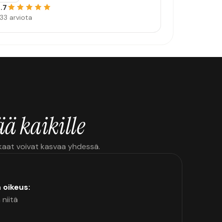
.7
33 arviota
ä kaikille
kkaat voivat kasvaa yhdessä.
n oikeus:
 niitä