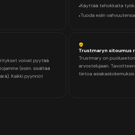
Käyttää tehokkaita työ
•
Tuoda esiin vahvuutensa
•
Trustmaryn sitoumus r
Trustmary on puolueeton 
 Yritykset voivat pyytää
arvostelujaan. Tavoittee
tojamme (esim. sisältää
tietoa asiakaskokemuksis
äärä). Kaikki pyynnöt