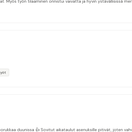
at. Myös työn tilaaminen onnistui vaivatta ja hyvin ystävällisissä mer
työt
“Asiakasystävällinen sähköyritys ja ihan mukavaa porukkaa duunissa 👍 Sovitut aikata