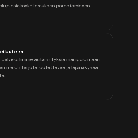
kaluja asiakaskokemuksen parantamiseen
eiluuteen
palvelu. Emme auta yrityksiä manipuloimaan
namme on tarjota luotettavaa ja läpinäkyvää
ta.