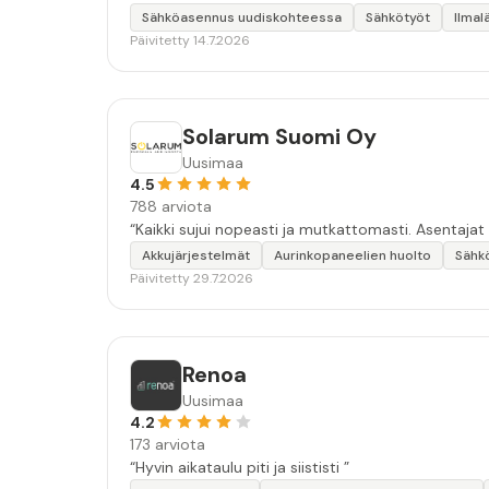
Sähköasennus uudiskohteessa
Sähkötyöt
Ilma
Päivitetty 14.7.2026
Solarum Suomi Oy
Uusimaa
4.5
788 arviota
“Kaikki sujui nopeasti ja mutkattomasti. Asentajat
Akkujärjestelmät
Aurinkopaneelien huolto
Sähk
Päivitetty 29.7.2026
Renoa
Uusimaa
4.2
173 arviota
“Hyvin aikataulu piti ja siististi ”