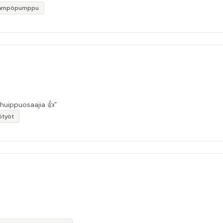
lämpöpumppu
 huippuosaajia 👍”
ötyöt