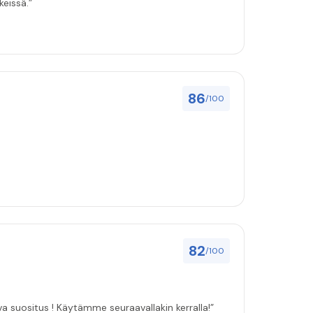
keissä.”
86
/100
82
/100
ulut asenuksille pitivät, joten vahva suositus ! Käytämme seuraavallakin kerralla!”