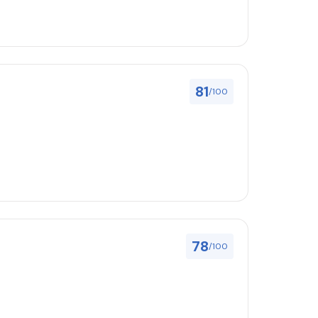
81
/100
78
/100