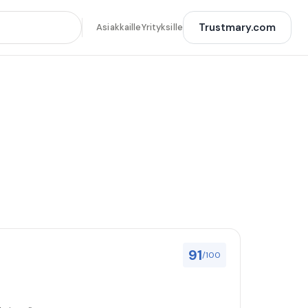
Trustmary.com
Asiakkaille
Yrityksille
91
/100