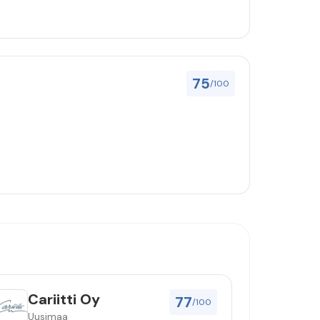
75
/100
Cariitti Oy
77
/100
Uusimaa