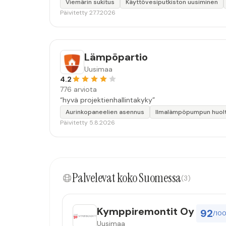
Viemärin sukitus
Käyttövesiputkiston uusiminen
Päivitetty 27.7.2026
Lämpöpartio
Uusimaa
4.2
776 arviota
“hyvä projektienhallintakyky”
Aurinkopaneelien asennus
Ilmalämpöpumpun huol
Päivitetty 5.8.2026
Palvelevat koko Suomessa
(3)
Kymppiremontit Oy
92
/10
Uusimaa