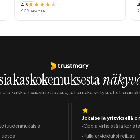
4.5
4
968 arviota
2
siakaskokemuksesta
näkyvä
i olla kaikkien saavutettavissa, jotta sekä yritykset että asia
Jokaisella yrityksellä o
a totuudenmukaisia
Oppia virheistä ja korjata
•
 tietoa
Tulla arvioiduksi reilusti
•