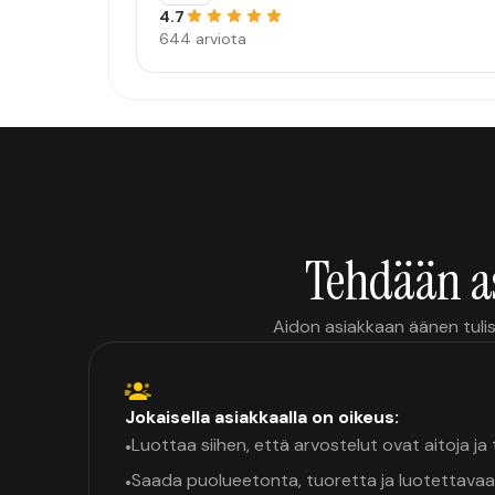
4.7
644 arviota
Tehdään a
Aidon asiakkaan äänen tulis
Jokaisella asiakkaalla on oikeus:
Luottaa siihen, että arvostelut ovat aitoja j
•
Saada puolueetonta, tuoretta ja luotettavaa
•