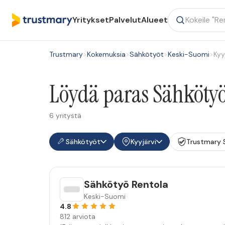
Yritykset
Palvelut
Alueet
Trustmary
>
Kokemuksia
>
Sähkötyöt
>
Keski-Suomi
>
Kyy
Löydä paras Sähkötyöt
6 yritystä
Sähkötyöt
Kyyjärvi
Trustmary 
Sähkötyö Rentola
Keski-Suomi
4.8
812 arviota