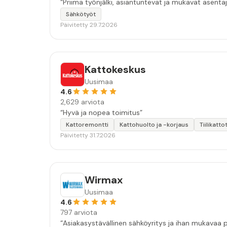
“Priima työnjälki, asiantuntevat ja mukavat asentaj
Sähkötyöt
Päivitetty 29.7.2026
Kattokeskus
Uusimaa
4.6
2,629 arviota
“Hyvä ja nopea toimitus”
Kattoremontti
Kattohuolto ja -korjaus
Tiilikatto
Päivitetty 31.7.2026
Wirmax
Uusimaa
4.6
797 arviota