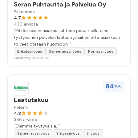
Seran Puhtautta ja Palvelua Oy
Pirkanmaa
4.7
430 arviota
“Pitkäaikaisen asiakas suhteen perusteella olen
tyytyväinen palvelun laatuun ja siihen että asiakkaan
toiveet otetaan huomioon. ”
Erikoissiivous
Saneeraussiivous
Porrassiivous
Päivitetty 26.3.2026
84
/100
Laatutakuu
Helsinki
4.3
386 arviota
“Olemme tyytyväisiä. ”
Saneeraussiivous
Yrityssiivous
Siivous