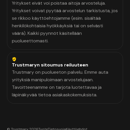
Yritykset eivät voi poistaa aitoja arvosteluja.
Yritykset voivat pyytää arvostelun tarkistusta, jos
se rikkoo käyttöehtojamme (esim. sisältää
henkilökohtaisia hyökkäyksiä tai on selvästi
väärä). Kaikki pyynnöt käsitellään
puolueettomasti.
Trustmaryn sitoumus reiluuteen
Trustmary on puolueeton palvelu. Emme auta
yrityksiä manipuloimaan arvostelujaan.
Tavoitteenamme on tarjota luotettavaa ja
läpinäkyvää tietoa asiakaskokemuksista.
© Trustmary 2026
Tuote
Tietosuoja
Käyttöehdot