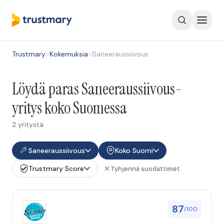
Trustmary
>
Kokemuksia
>
Saneeraussiivous
Löydä paras Saneeraussiivous-
yritys koko Suomessa
2 yritystä
Saneeraussiivous
Koko Suomi
Trustmary Score
Tyhjennä suodattimet
87
/100