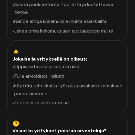
Saada puolueetonta, tuoretta ja luotettavaa
•
tietoa
Nähdä aitoja kokemuksia muilta asiakkailta
•
Jakaa omia kokemuksiaan auttaakseen muita
•
Jokaisella yrityksellä on oikeus:
Oppia virheistä ja korjata niitä
•
Tulla arvioiduksi reilusti
•
Käyttää tehokkaita työkaluja asiakaskokemuksen
•
parantamiseen
Tuoda esiin vahvuutensa
•
Voivatko yritykset poistaa arvosteluja?