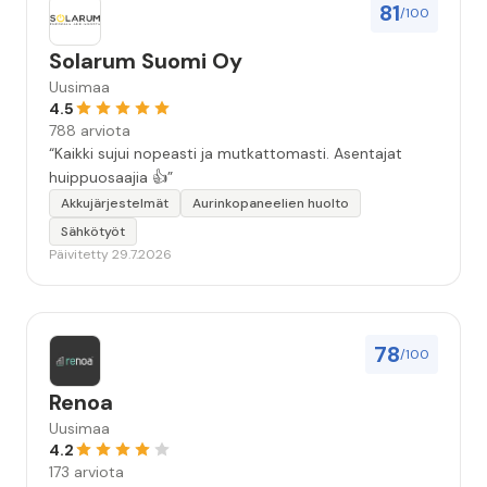
81
/100
Solarum Suomi Oy
Uusimaa
4.5
788 arviota
“Kaikki sujui nopeasti ja mutkattomasti. Asentajat
huippuosaajia 👍”
Akkujärjestelmät
Aurinkopaneelien huolto
Sähkötyöt
Päivitetty 29.7.2026
78
/100
Renoa
Uusimaa
4.2
173 arviota