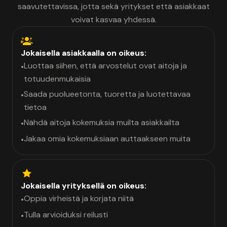
saavutettavissa, jotta sekä yritykset että asiakkaat
voivat kasvaa yhdessä.
Jokaisella asiakkaalla on oikeus:
Luottaa siihen, että arvostelut ovat aitoja ja
•
totuudenmukaisia
Saada puolueetonta, tuoretta ja luotettavaa
•
tietoa
Nähdä aitoja kokemuksia muilta asiakkailta
•
Jakaa omia kokemuksiaan auttaakseen muita
•
Jokaisella yrityksellä on oikeus:
Oppia virheistä ja korjata niitä
•
Tulla arvioiduksi reilusti
•