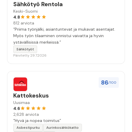
Sähkötyö Rentola
Keski-Suomi
4.8
812 arviota
“Priima työnjälki, asiantuntevat ja mukavat asentajat.
Myös työn tilaaminen onnistui vaivatta ja hyvin
ystävällisissä merkeissä.”
Sähkötyöt
Päivitetty 29.7.2026
86
/100
Kattokeskus
Uusimaa
4.6
2,628 arviota
“Hyvä ja nopea toimitus”
Asbestipurku
Aurinkosähkökatto