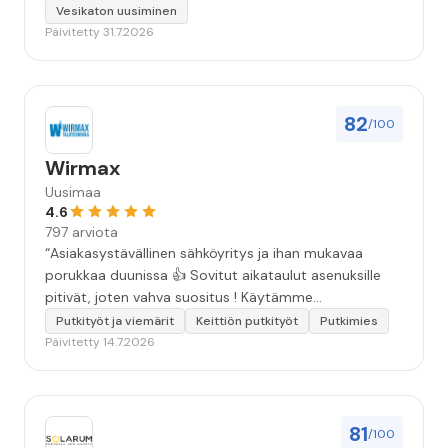
Vesikaton uusiminen
Päivitetty 31.7.2026
82
/100
Wirmax
Uusimaa
4.6
797 arviota
“Asiakasystävällinen sähköyritys ja ihan mukavaa
porukkaa duunissa 👍 Sovitut aikataulut asenuksille
pitivät, joten vahva suositus ! Käytämme
seuraavallakin kerralla!”
Putkityöt ja viemärit
Keittiön putkityöt
Putkimies
Päivitetty 14.7.2026
81
/100