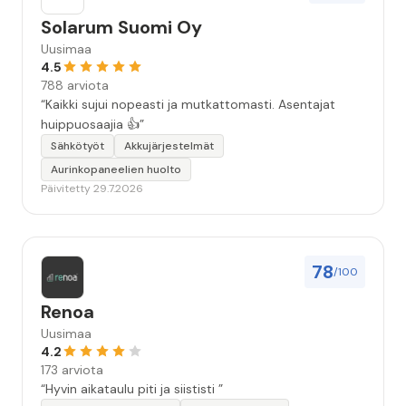
Solarum Suomi Oy
Uusimaa
4.5
788 arviota
“Kaikki sujui nopeasti ja mutkattomasti. Asentajat
huippuosaajia 👍”
Sähkötyöt
Akkujärjestelmät
Aurinkopaneelien huolto
Päivitetty 29.7.2026
78
/100
Renoa
Uusimaa
4.2
173 arviota
“Hyvin aikataulu piti ja siististi ”