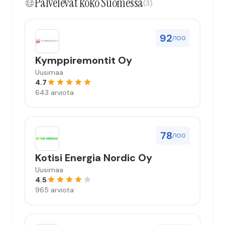
Palvelevat koko Suomessa
(3)
92
/100
Kymppiremontit Oy
Uusimaa
4.7
643 arviota
78
/100
Kotisi Energia Nordic Oy
Uusimaa
4.5
965 arviota