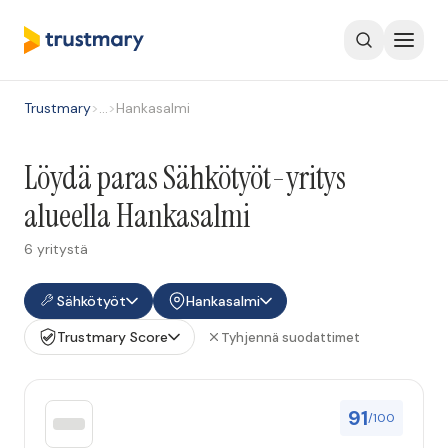
Trustmary
>
…
>
Hankasalmi
Löydä paras Sähkötyöt-yritys
alueella Hankasalmi
6 yritystä
Sähkötyöt
Hankasalmi
Trustmary Score
Tyhjennä suodattimet
91
/100