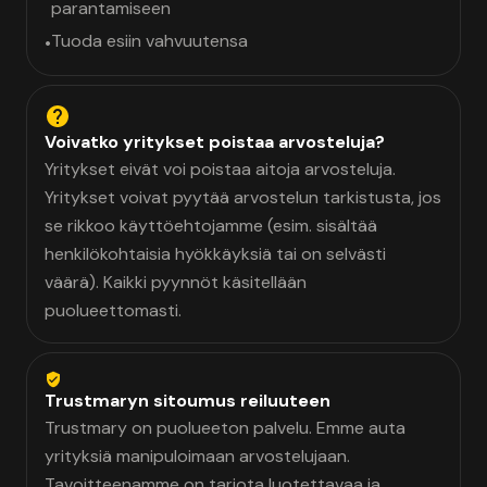
parantamiseen
Tuoda esiin vahvuutensa
•
Voivatko yritykset poistaa arvosteluja?
Yritykset eivät voi poistaa aitoja arvosteluja.
Yritykset voivat pyytää arvostelun tarkistusta, jos
se rikkoo käyttöehtojamme (esim. sisältää
henkilökohtaisia hyökkäyksiä tai on selvästi
väärä). Kaikki pyynnöt käsitellään
puolueettomasti.
Trustmaryn sitoumus reiluuteen
Trustmary on puolueeton palvelu. Emme auta
yrityksiä manipuloimaan arvostelujaan.
Tavoitteenamme on tarjota luotettavaa ja