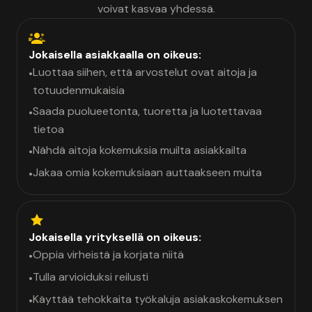
voivat kasvaa yhdessä.
Jokaisella asiakkaalla on oikeus:
Luottaa siihen, että arvostelut ovat aitoja ja
•
totuudenmukaisia
Saada puolueetonta, tuoretta ja luotettavaa
•
tietoa
Nähdä aitoja kokemuksia muilta asiakkailta
•
Jakaa omia kokemuksiaan auttaakseen muita
•
Jokaisella yrityksellä on oikeus:
Oppia virheistä ja korjata niitä
•
Tulla arvioiduksi reilusti
•
Käyttää tehokkaita työkaluja asiakaskokemuksen
•