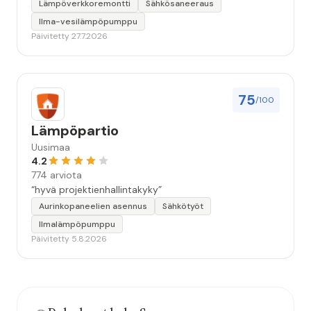
Lämpöverkkoremontti
Sähkösaneeraus
Ilma-vesilämpöpumppu
Päivitetty 27.7.2026
75
/100
Lämpöpartio
Uusimaa
4.2
774 arviota
“hyvä projektienhallintakyky”
Aurinkopaneelien asennus
Sähkötyöt
Ilmalämpöpumppu
Päivitetty 5.8.2026