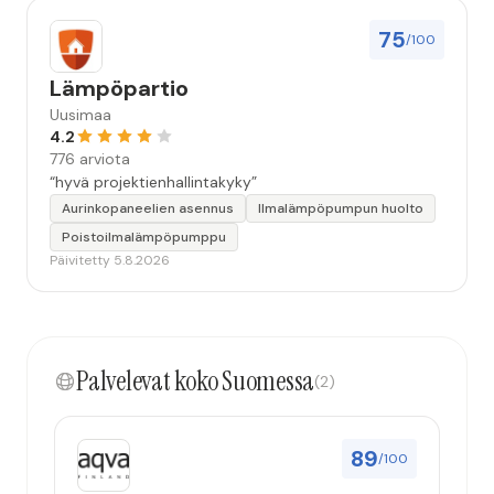
75
/100
Lämpöpartio
Uusimaa
4.2
776 arviota
“hyvä projektienhallintakyky”
Aurinkopaneelien asennus
Ilmalämpöpumpun huolto
Poistoilmalämpöpumppu
Päivitetty 5.8.2026
Palvelevat koko Suomessa
(2)
89
/100