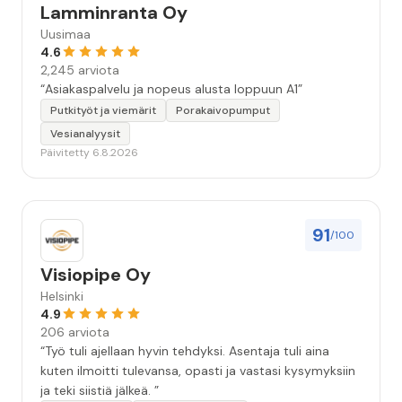
Lamminranta Oy
Uusimaa
4.6
2,245 arviota
“Asiakaspalvelu ja nopeus alusta loppuun A1”
Putkityöt ja viemärit
Porakaivopumput
Vesianalyysit
Päivitetty 6.8.2026
91
/100
Visiopipe Oy
Helsinki
4.9
206 arviota
“Työ tuli ajellaan hyvin tehdyksi. Asentaja tuli aina
kuten ilmoitti tulevansa, opasti ja vastasi kysymyksiin
ja teki siistiä jälkeä. ”