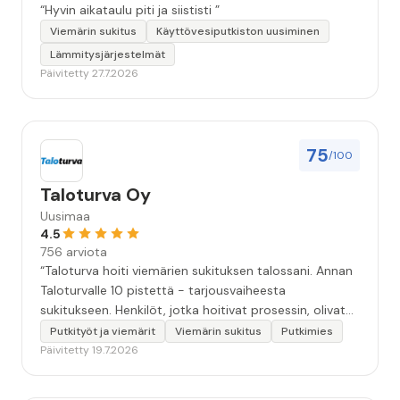
“Hyvin aikataulu piti ja siististi ”
Viemärin sukitus
Käyttövesiputkiston uusiminen
Lämmitysjärjestelmät
Päivitetty 27.7.2026
75
/100
Taloturva Oy
Uusimaa
4.5
756 arviota
“Taloturva hoiti viemärien sukituksen talossani. Annan
Taloturvalle 10 pistettä - tarjousvaiheesta
sukitukseen. Henkilöt, jotka hoitivat prosessin, olivat
ammattitaitoisia ja miellyttäviä. Remontin jälkeen
Putkityöt ja viemärit
Viemärin sukitus
Putkimies
saamani materiaali tehtävän suorittamisesta oli
Päivitetty 19.7.2026
kiitettävän arvoista. Voin suositella.”