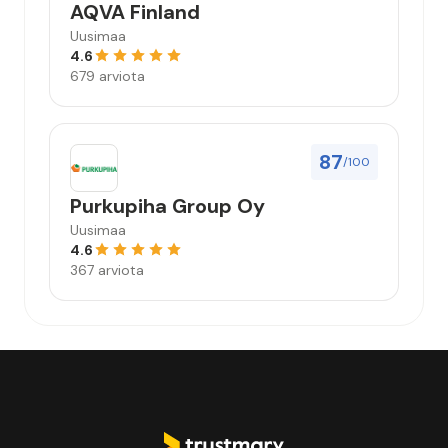
AQVA Finland
Uusimaa
4.6
679 arviota
87
/100
Purkupiha Group Oy
Uusimaa
4.6
367 arviota