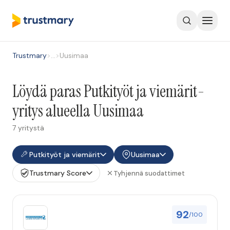
Trustmary
>
…
>
Uusimaa
Löydä paras Putkityöt ja viemärit-
yritys alueella Uusimaa
7 yritystä
Putkityöt ja viemärit
Uusimaa
Trustmary Score
Tyhjennä suodattimet
92
/100