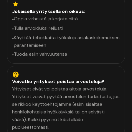
Jokaisella yrityksellä on oikeus:
Oppia virheistä ja korjata niitä
•
Tulla arvioiduksi reilusti
•
Käyttää tehokkaita työkaluja asiakaskokemuksen
•
parantamiseen
Tuoda esiin vahvuutensa
•
Voivatko yritykset poistaa arvosteluja?
Yritykset eivät voi poistaa aitoja arvosteluja.
Yritykset voivat pyytää arvostelun tarkistusta, jos
se rikkoo käyttöehtojamme (esim. sisältää
henkilökohtaisia hyökkäyksiä tai on selvästi
väärä). Kaikki pyynnöt käsitellään
puolueettomasti.