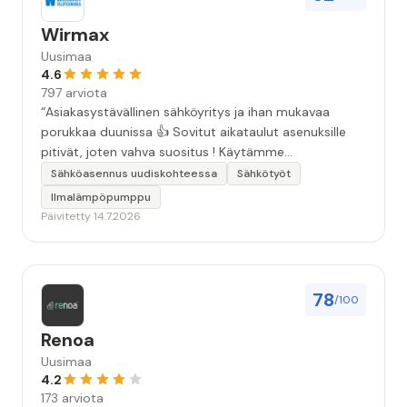
Wirmax
Uusimaa
4.6
797 arviota
“Asiakasystävällinen sähköyritys ja ihan mukavaa
porukkaa duunissa 👍 Sovitut aikataulut asenuksille
pitivät, joten vahva suositus ! Käytämme
seuraavallakin kerralla!”
Sähköasennus uudiskohteessa
Sähkötyöt
Ilmalämpöpumppu
Päivitetty 14.7.2026
78
/100
Renoa
Uusimaa
4.2
173 arviota