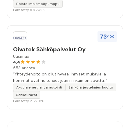
Poistoilmalämpöpumppu
Päivitetty 5.8.2026
73
/100
Oivatek Sähköpalvelut Oy
Uusimaa
4.4
553 arviota
“Yhteydenpito on ollut hyvää, ihmiset mukavia ja
hommat ovat hoituneet juuri niinkuin on sovittu. ”
Akut ja energianvarastointi
Sähköjärjestelmien huolto
Sähköurakat
Päivitetty 2.8.2026