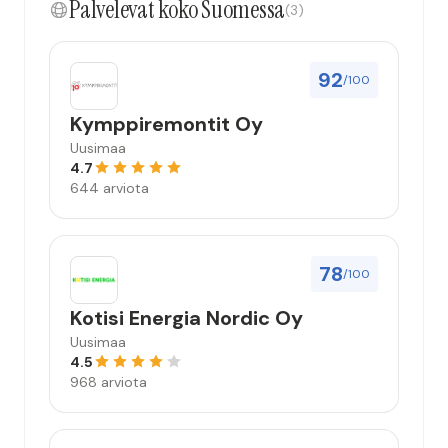
Palvelevat koko Suomessa
(3)
92
/100
Kymppiremontit Oy
Uusimaa
4.7
644 arviota
78
/100
Kotisi Energia Nordic Oy
Uusimaa
4.5
968 arviota