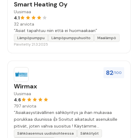
Smart Heating Oy
Uusimaa
4.1
32 arviota
“Asiat tapahtuu niin että ei huomaakaan”
Lämpöpumppu
Lämpöpumppuhuolto
Maalämpö
Päivitetty 21.3.2025
82
/100
Wirmax
Uusimaa
4.6
797 arviota
“Asiakasystävällinen sähköyritys ja ihan mukavaa
porukkaa duunissa 👍 Sovitut aikataulut asenuksille
pitivät, joten vahva suositus ! Käytämme
seuraavallakin kerralla!”
Sähköasennus uudiskohteessa
Sähkötyöt