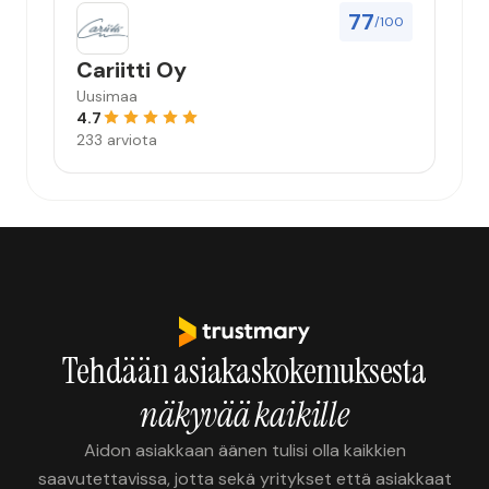
77
/100
Cariitti Oy
Uusimaa
4.7
233 arviota
Tehdään asiakaskokemuksesta
näkyvää kaikille
Aidon asiakkaan äänen tulisi olla kaikkien
saavutettavissa, jotta sekä yritykset että asiakkaat