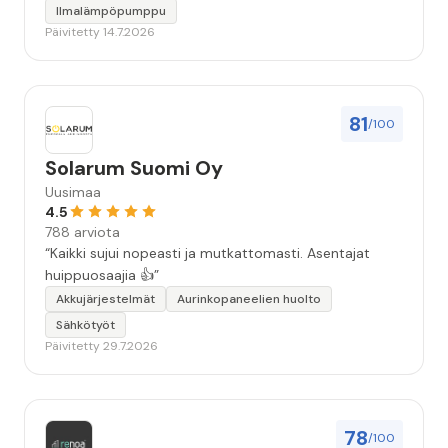
Ilmalämpöpumppu
Päivitetty 14.7.2026
81
/100
Solarum Suomi Oy
Uusimaa
4.5
788 arviota
“Kaikki sujui nopeasti ja mutkattomasti. Asentajat
huippuosaajia 👍”
Akkujärjestelmät
Aurinkopaneelien huolto
Sähkötyöt
Päivitetty 29.7.2026
78
/100