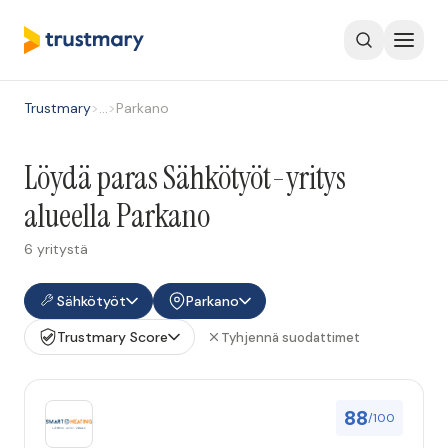
Trustmary
>
…
>
Parkano
Löydä paras Sähkötyöt-yritys
alueella Parkano
6 yritystä
Sähkötyöt
Parkano
Trustmary Score
Tyhjennä suodattimet
88
/100