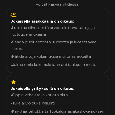
voivat kasvaa yhdessä.
Jokaisella asiakkaalla on oikeus:
Luottaa siihen, että arvostelut ovat aitoja ja
•
totuudenmukaisia
Saada puolueetonta, tuoretta ja luotettavaa
•
tietoa
Nähdä aitoja kokemuksia muilta asiakkailta
•
Jakaa omia kokemuksiaan auttaakseen muita
•
Jokaisella yrityksellä on oikeus:
Oppia virheistä ja korjata niitä
•
Tulla arvioiduksi reilusti
•
Käyttää tehokkaita työkaluja asiakaskokemuksen
•