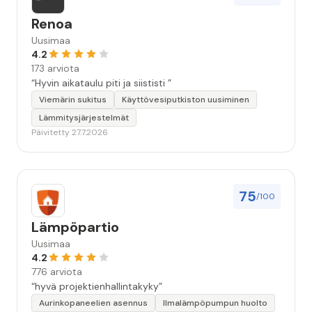
Renoa
Uusimaa
4.2
173 arviota
“Hyvin aikataulu piti ja siististi ”
Viemärin sukitus
Käyttövesiputkiston uusiminen
Lämmitysjärjestelmät
Päivitetty 27.7.2026
75
/100
Lämpöpartio
Uusimaa
4.2
776 arviota
“hyvä projektienhallintakyky”
Aurinkopaneelien asennus
Ilmalämpöpumpun huolto