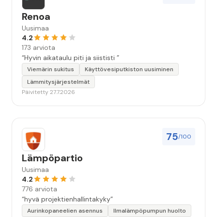
Renoa
Uusimaa
4.2
173 arviota
“Hyvin aikataulu piti ja siististi ”
Viemärin sukitus
Käyttövesiputkiston uusiminen
Lämmitysjärjestelmät
Päivitetty 27.7.2026
75
/100
Lämpöpartio
Uusimaa
4.2
776 arviota
“hyvä projektienhallintakyky”
Aurinkopaneelien asennus
Ilmalämpöpumpun huolto