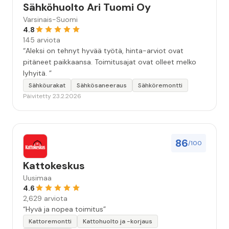
Sähköhuolto Ari Tuomi Oy
Varsinais-Suomi
4.8
145 arviota
“Aleksi on tehnyt hyvää työtä, hinta-arviot ovat
pitäneet paikkaansa. Toimitusajat ovat olleet melko
lyhyitä. ”
Sähköurakat
Sähkösaneeraus
Sähköremontti
Päivitetty 23.2.2026
86
/100
Kattokeskus
Uusimaa
4.6
2,629 arviota
“Hyvä ja nopea toimitus”
Kattoremontti
Kattohuolto ja -korjaus