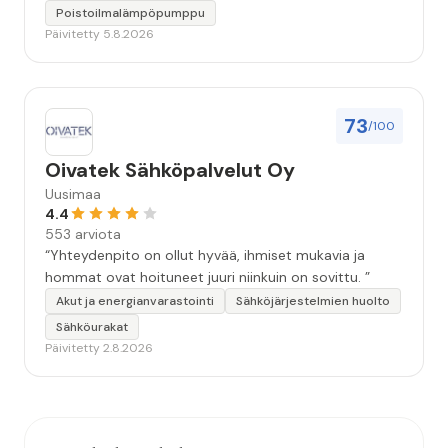
Poistoilmalämpöpumppu
Päivitetty 5.8.2026
73
/100
Oivatek Sähköpalvelut Oy
Uusimaa
4.4
553 arviota
“Yhteydenpito on ollut hyvää, ihmiset mukavia ja
hommat ovat hoituneet juuri niinkuin on sovittu. ”
Akut ja energianvarastointi
Sähköjärjestelmien huolto
Sähköurakat
Päivitetty 2.8.2026