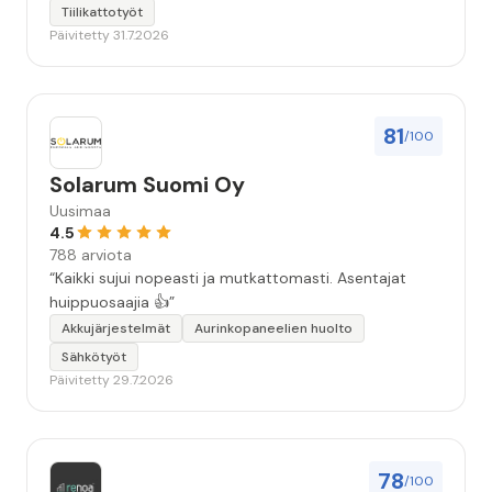
Tiilikattotyöt
Päivitetty 31.7.2026
81
/100
Solarum Suomi Oy
Uusimaa
4.5
788 arviota
“Kaikki sujui nopeasti ja mutkattomasti. Asentajat
huippuosaajia 👍”
Akkujärjestelmät
Aurinkopaneelien huolto
Sähkötyöt
Päivitetty 29.7.2026
78
/100