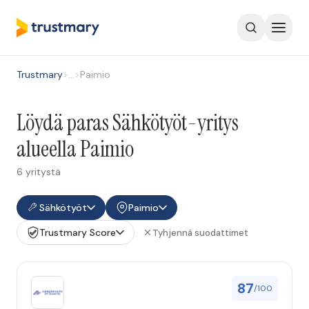
Trustmary
>
…
>
Paimio
Löydä paras Sähkötyöt-yritys
alueella Paimio
6 yritystä
Sähkötyöt
Paimio
Trustmary Score
Tyhjennä suodattimet
87
/100