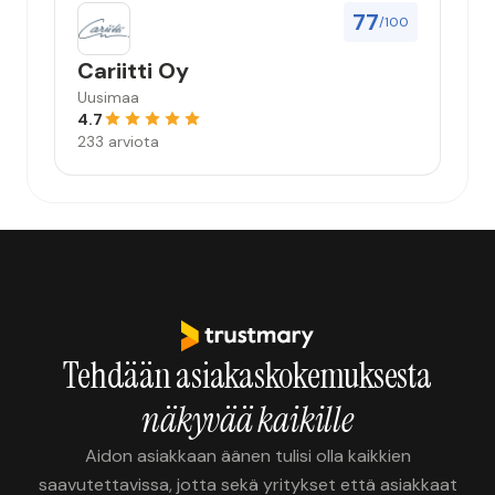
77
/100
Cariitti Oy
Uusimaa
4.7
233 arviota
Tehdään asiakaskokemuksesta
näkyvää kaikille
Aidon asiakkaan äänen tulisi olla kaikkien
saavutettavissa, jotta sekä yritykset että asiakkaat