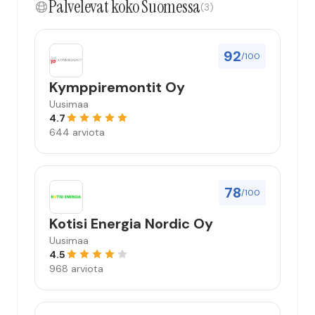
Palvelevat koko Suomessa
(3)
92
/100
Kymppiremontit Oy
Uusimaa
4.7
644 arviota
78
/100
Kotisi Energia Nordic Oy
Uusimaa
4.5
968 arviota