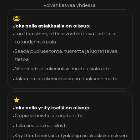
voivat kasvaa yhdessä.
Jokaisella asiakkaalla on oikeus:
Luottaa siihen, että arvostelut ovat aitoja ja
•
totuudenmukaisia
Saada puolueetonta, tuoretta ja luotettavaa
•
tietoa
Nähdä aitoja kokemuksia muilta asiakkailta
•
Jakaa omia kokemuksiaan auttaakseen muita
•
Jokaisella yrityksellä on oikeus:
Oppia virheistä ja korjata niitä
•
Tulla arvioiduksi reilusti
•
Käyttää tehokkaita työkaluja asiakaskokemuksen
•