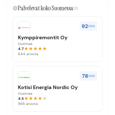
Palvelevat koko Suomessa
(3)
92
/100
Kymppiremontit Oy
Uusimaa
4.7
644 arviota
78
/100
Kotisi Energia Nordic Oy
Uusimaa
4.5
968 arviota