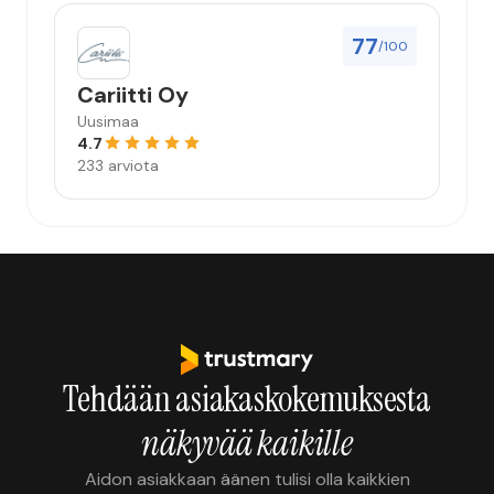
77
/100
Cariitti Oy
Uusimaa
4.7
233 arviota
Tehdään asiakaskokemuksesta
näkyvää kaikille
Aidon asiakkaan äänen tulisi olla kaikkien