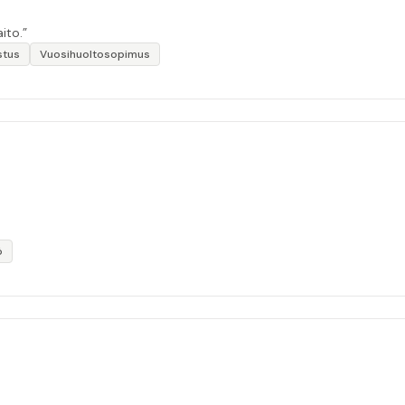
ito.”
stus
Vuosihuoltosopimus
ö