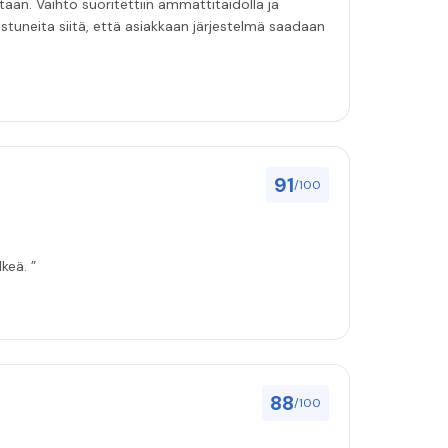
n. Vaihto suoritettiin ammattitaidolla ja
nostuneita siitä, että asiakkaan järjestelmä saadaan
91
/100
keä. ”
88
/100