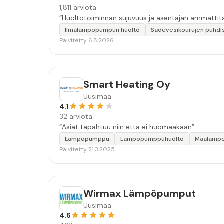
1,811 arviota
“Huoltotoiminnan sujuvuus ja asentajan ammattita
Ilmalämpöpumpun huolto
Sadevesikourujen puhdi
Päivitetty 6.8.2026
Smart Heating Oy
Uusimaa
4.1
32 arviota
“Asiat tapahtuu niin että ei huomaakaan”
Lämpöpumppu
Lämpöpumppuhuolto
Maalämp
Päivitetty 21.3.2025
Wirmax Lämpöpumput
Uusimaa
4.6