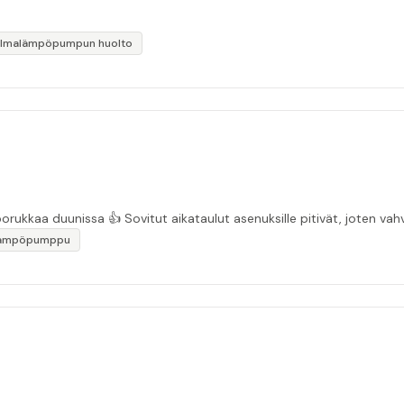
Ilmalämpöpumpun huolto
“Asiakasystävällinen sähköyritys ja ihan mukavaa porukkaa duunissa 👍 Sovitut aikata
lämpöpumppu