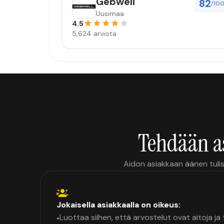
Gebwell
82
/10
Uusimaa
4.5
5,624 arviota
Tehdään a
Aidon asiakkaan äänen tulis
Jokaisella asiakkaalla on oikeus:
Luottaa siihen, että arvostelut ovat aitoja j
•