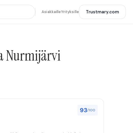
Trustmary.com
Asiakkaille
Yrityksille
la Nurmijärvi
93
/100