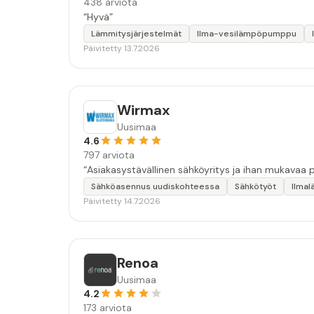
438 arviota
“Hyvä”
Lämmitysjärjestelmät
Ilma-vesilämpöpumppu
Päivitetty 13.7.2026
Wirmax
Uusimaa
4.6
797 arviota
Sähköasennus uudiskohteessa
Sähkötyöt
Ilma
Päivitetty 14.7.2026
Renoa
Uusimaa
4.2
173 arviota