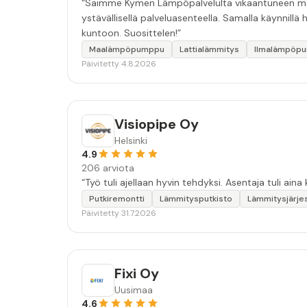
“Saimme Kymen Lämpöpalvelulta vikaantuneen maal
ystävällisellä palveluasenteella. Samalla käynnillä
kuntoon. Suosittelen!”
Maalämpöpumppu
Lattialämmitys
Ilmalämpöp
Päivitetty 4.8.2026
Visiopipe Oy
Helsinki
4.9
206 arviota
“Työ tuli ajellaan hyvin tehdyksi. Asentaja tuli aina 
Putkiremontti
Lämmitysputkisto
Lämmitysjärje
Päivitetty 31.7.2026
Fixi Oy
Uusimaa
4.6