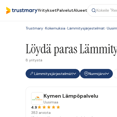
Yritykset
Palvelut
Alueet
Trustmary
>
Kokemuksia
>
Lämmitysjärjestelmät
>
Uusi
Löydä paras Lämmitys
8 yritystä
Lämmitysjärjestelmät
Nurmijärvi
Kymen Lämpöpalvelu
Uusimaa
4.9
383 arviota