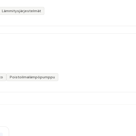
Lämmitysjärjestelmät
to
Poistoilmalämpöpumppu