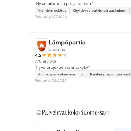
“Hyvin aikataulu piti ja siististi ”
Viemärin sukitus
Käyttövesiputkiston uusiminen
Päivitetty 27.7.2026
Lämpöpartio
Uusimaa
4.2
776 arviota
“hyvä projektienhallintakyky”
Aurinkopaneelien asennus
Ilmalämpöpumpun huol
Päivitetty 5.8.2026
Palvelevat koko Suomessa
(1)