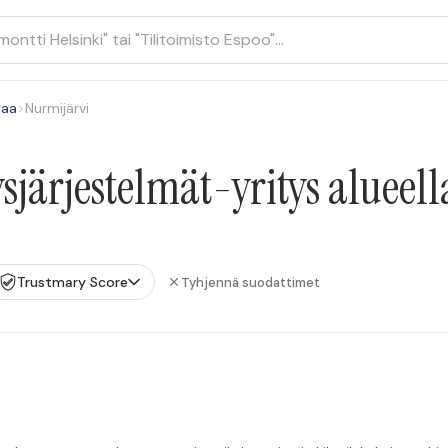
maa
>
Nurmijärvi
järjestelmät-yritys alueel
Trustmary Score
Tyhjennä suodattimet