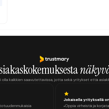
0
siakaskokemuksesta
näkyvä
i olla kaikkien saavutettavissa, jotta sekä yritykset että asia
Jokaisella yrityksellä o
a totuudenmukaisia
Oppia virheistä ja korjata
•