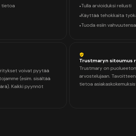
 tietoa
Tulla arvioiduksi reilusti
•
Käyttää tehokkaita työ
•
Tuoda esiin vahvuutensa
•
Trustmaryn sitoumus r
Trustmary on puolueeton 
 Yritykset voivat pyytää
arvostelujaan. Tavoittee
tojamme (esim. sisältää
tietoa asiakaskokemuksis
äärä). Kaikki pyynnöt