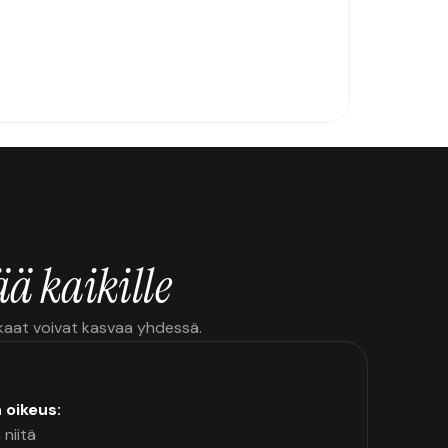
ä kaikille
kkaat voivat kasvaa yhdessä.
n oikeus:
 niitä