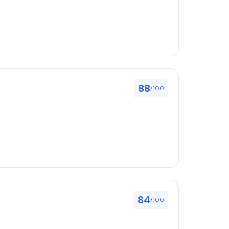
88
/100
84
/100