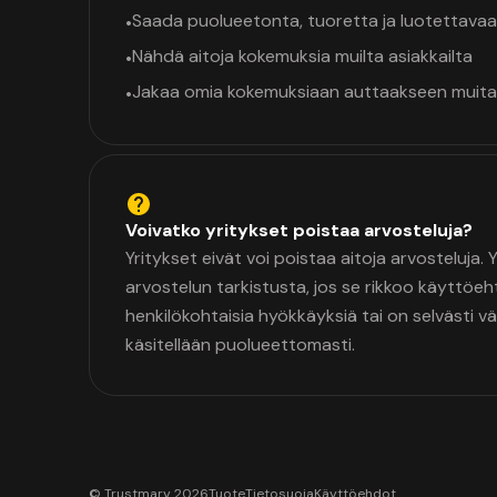
Saada puolueetonta, tuoretta ja luotettavaa
•
Nähdä aitoja kokemuksia muilta asiakkailta
•
Jakaa omia kokemuksiaan auttaakseen muita
•
Voivatko yritykset poistaa arvosteluja?
Yritykset eivät voi poistaa aitoja arvosteluja.
arvostelun tarkistusta, jos se rikkoo käyttöeh
henkilökohtaisia hyökkäyksiä tai on selvästi v
käsitellään puolueettomasti.
© Trustmary 2026
Tuote
Tietosuoja
Käyttöehdot