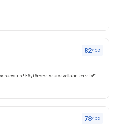
82
/100
ulut asenuksille pitivät, joten vahva suositus ! Käytämme seuraavallakin kerralla!”
78
/100