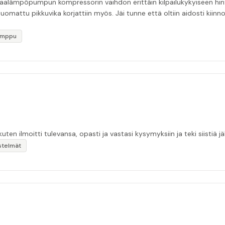
ämpöpumpun kompressorin vaihdon erittäin kilpailukykyiseen hintaa
 huomattu pikkuvika korjattiin myös. Jäi tunne että oltiin aidosti kiin
umppu
kuten ilmoitti tulevansa, opasti ja vastasi kysymyksiin ja teki siistiä jäl
stelmät