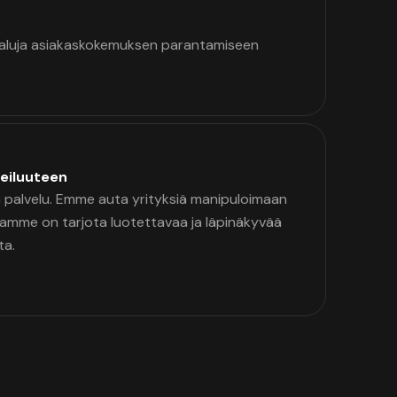
kaluja asiakaskokemuksen parantamiseen
eiluuteen
palvelu. Emme auta yrityksiä manipuloimaan
namme on tarjota luotettavaa ja läpinäkyvää
ta.