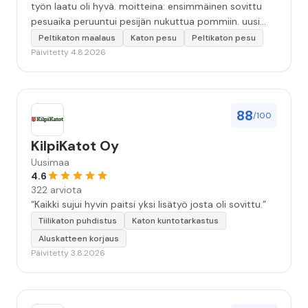
työn laatu oli hyvä. moitteina: ensimmäinen sovittu
pesuaika peruuntui pesijän nukuttua pommiin. uusi
aika piti ja työn jälki oikein hyvää ja osaavaa. toinen
Peltikaton maalaus
Katon pesu
Peltikaton pesu
murhe tuli koska olimme matkoilla ja jossain
Päivitetty 4.8.2026
pesun/pinnoituksen vaiheessa oli pihalla ollut vesihana
jäänyt auki ja jossain vaiheessa töiden jo loputtua oli
letku irronnut ulkohanasta ja syöksi vettä kolme
vuorokautta pihalle...kunnes naapuri uskaltautui
88
/100
pihallemme ja sulki hanan. Hieman siis tarkkuutta
hommiin ja hyvä tulee. ”
KilpiKatot Oy
Uusimaa
4.6
322 arviota
“Kaikki sujui hyvin paitsi yksi lisätyö josta oli sovittu.”
Tiilikaton puhdistus
Katon kuntotarkastus
Aluskatteen korjaus
Päivitetty 3.8.2026