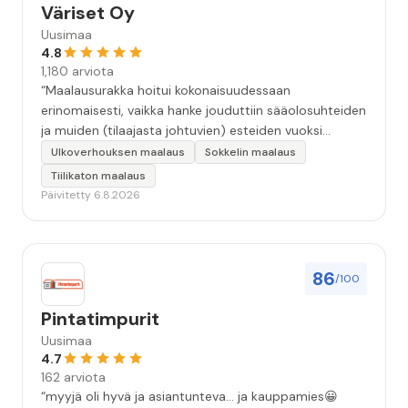
Väriset Oy
Uusimaa
4.8
1,180 arviota
“Maalausurakka hoitui kokonaisuudessaan
erinomaisesti, vaikka hanke jouduttiin sääolosuhteiden
ja muiden (tilaajasta johtuvien) esteiden vuoksi
keskeyttämään n. 3 viikoksi. Maalaistulos on oikein
Ulkoverhouksen maalaus
Sokkelin maalaus
hyvä, yhteydenpito erinomaista, jälkityöt tehtiin
Tiilikaton maalaus
huolellisesti. Suosittelen. Erityiskiitos itse maalareille:
Päivitetty 6.8.2026
Miljalle ja Valmalle!”
86
/100
Pintatimpurit
Uusimaa
4.7
162 arviota
“myyjä oli hyvä ja asiantunteva... ja kauppamies😀