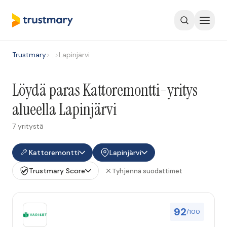
Trustmary
>
…
>
Lapinjärvi
Löydä paras Kattoremontti-yritys
alueella Lapinjärvi
7 yritystä
Kattoremontti
Lapinjärvi
Trustmary Score
Tyhjennä suodattimet
92
/100