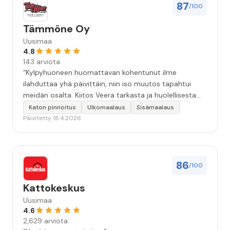
87
/100
Tämmöne Oy
Uusimaa
4.8
143 arviota
“Kylpyhuoneen huomattavan kohentunut ilme
ilahduttaa yhä päivittäin, niin iso muutos tapahtui
meidän osalta. Kiitos Veera tarkasta ja huolellisesta
työstä, sekä ystävällisestä palvelusta!”
Katon pinnoitus
Ulkomaalaus
Sisämaalaus
Päivitetty 18.4.2026
86
/100
Kattokeskus
Uusimaa
4.6
2,629 arviota