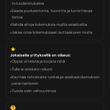
totuudenmukaisia
Saada puolueetonta, tuoretta ja luotettavaa
•
tietoa
Nähdä aitoja kokemuksia muilta asiakkailta
•
Jakaa omia kokemuksiaan auttaakseen muita
•
Jokaisella yrityksellä on oikeus:
Oppia virheistä ja korjata niitä
•
Tulla arvioiduksi reilusti
•
Käyttää tehokkaita työkaluja asiakaskokemuksen
•
parantamiseen
Tuoda esiin vahvuutensa
•