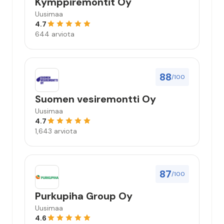
Kymppiremontit Oy
Uusimaa
4.7
644 arviota
88
/100
Suomen vesiremontti Oy
Uusimaa
4.7
1,643 arviota
87
/100
Purkupiha Group Oy
Uusimaa
4.6