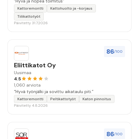
“Hyvä ja nopea toimitus”
Kattoremontti
Kattohuolto ja -korjaus
Tiilikattotyöt
Päivitetty 31.7.2026
86
/100
Eliittikatot Oy
Uusimaa
4.5
1,060 arviota
“Hyvä työnjälki ja sovittu aikataulu piti.”
Kattoremontti
Peltikattotyöt
Katon pinnoitus
Päivitetty 4.8.2026
86
/100