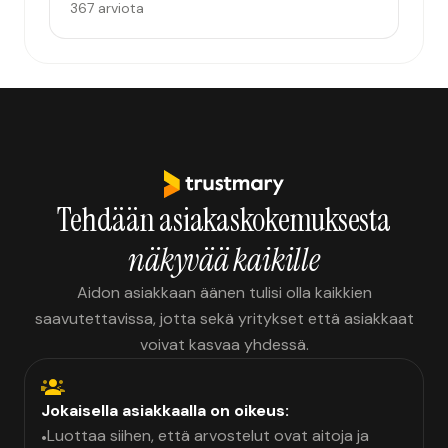
367 arviota
Tehdään asiakaskokemuksesta
näkyvää kaikille
Aidon asiakkaan äänen tulisi olla kaikkien
saavutettavissa, jotta sekä yritykset että asiakkaat
voivat kasvaa yhdessä.
Jokaisella asiakkaalla on oikeus:
Luottaa siihen, että arvostelut ovat aitoja ja
•