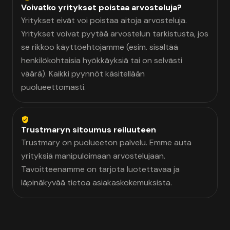
Voivatko yritykset poistaa arvosteluja?
Yritykset eivät voi poistaa aitoja arvosteluja.
Yritykset voivat pyytää arvostelun tarkistusta, jos
se rikkoo käyttöehtojamme (esim. sisältää
henkilökohtaisia hyökkäyksiä tai on selvästi
väärä). Kaikki pyynnöt käsitellään
puolueettomasti.
Trustmaryn sitoumus reiluuteen
Trustmary on puolueeton palvelu. Emme auta
yrityksiä manipuloimaan arvostelujaan.
Tavoitteenamme on tarjota luotettavaa ja
läpinäkyvää tietoa asiakaskokemuksista.