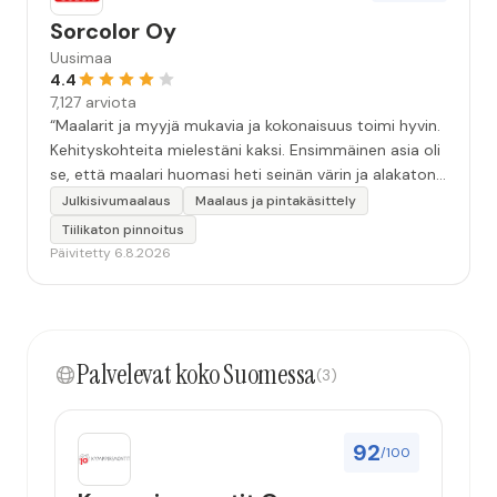
Sorcolor Oy
Uusimaa
4.4
7,127 arviota
“Maalarit ja myyjä mukavia ja kokonaisuus toimi hyvin.
Kehityskohteita mielestäni kaksi. Ensimmäinen asia oli
se, että maalari huomasi heti seinän värin ja alakaton
värin erot mitä en huomannut. Hyvä toki että siinä
Julkisivumaalaus
Maalaus ja pintakäsittely
kohtaa huomattu mutta toki optimaalisessa
Tiilikaton pinnoitus
tilanteessa myyjä olisi jo kiinnittänyt tähän huomiota.
Päivitetty 6.8.2026
Toinen kehityskohde on myyjän ja maalajien välinen
"hand-over" eli maalarit tietäisivät vielä aavistuksen
paremmin jo tullessa mitä alkaa tekemään. Mutta
kokonaisuus hyvä ja varmasti tulevaisuudessakin
Palvelevat koko Suomessa
mahdollisuus että palveluita käytän”
(3)
92
/100