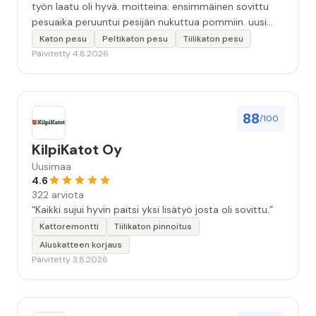
työn laatu oli hyvä. moitteina: ensimmäinen sovittu
pesuaika peruuntui pesijän nukuttua pommiin. uusi
aika piti ja työn jälki oikein hyvää ja osaavaa. toinen
Katon pesu
Peltikaton pesu
Tiilikaton pesu
murhe tuli koska olimme matkoilla ja jossain
Päivitetty 4.8.2026
pesun/pinnoituksen vaiheessa oli pihalla ollut vesihana
jäänyt auki ja jossain vaiheessa töiden jo loputtua oli
letku irronnut ulkohanasta ja syöksi vettä kolme
vuorokautta pihalle...kunnes naapuri uskaltautui
88
/100
pihallemme ja sulki hanan. Hieman siis tarkkuutta
hommiin ja hyvä tulee. ”
KilpiKatot Oy
Uusimaa
4.6
322 arviota
“Kaikki sujui hyvin paitsi yksi lisätyö josta oli sovittu.”
Kattoremontti
Tiilikaton pinnoitus
Aluskatteen korjaus
Päivitetty 3.8.2026