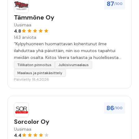
87
/100
Tämmöne Oy
Uusimaa
4.8
143 arviota
“Kylpyhuoneen huomattavan kohentunut ilme
ilahduttaa yhä päivittäin, niin iso muutos tapahtui
meidän osalta. Kiitos Veera tarkasta ja huolellisesta
työstä, sekä ystävällisestä palvelusta!”
Tiilikaton pinnoitus
Julkisivumaalaus
Maalaus ja pintakäsittely
Päivitetty 18.4.2026
86
/100
Sorcolor Oy
Uusimaa
4.4