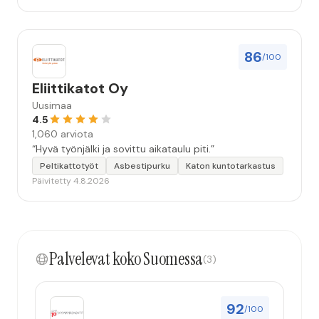
86
/100
Eliittikatot Oy
Uusimaa
4.5
1,060 arviota
“Hyvä työnjälki ja sovittu aikataulu piti.”
Peltikattotyöt
Asbestipurku
Katon kuntotarkastus
Päivitetty 4.8.2026
Palvelevat koko Suomessa
(3)
92
/100