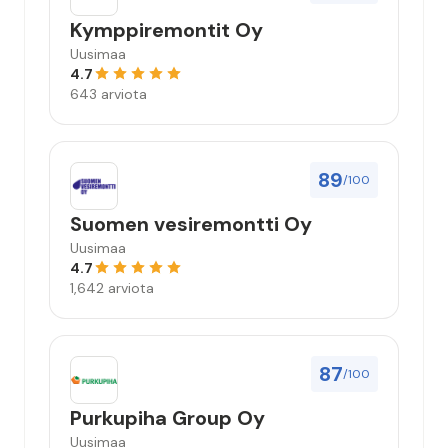
Kymppiremontit Oy
Uusimaa
4.7
643 arviota
89
/100
Suomen vesiremontti Oy
Uusimaa
4.7
1,642 arviota
87
/100
Purkupiha Group Oy
Uusimaa