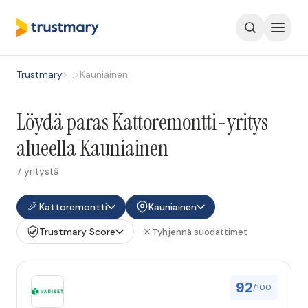
Trustmary
>
…
>
Kauniainen
Löydä paras Kattoremontti-yritys
alueella Kauniainen
7 yritystä
Kattoremontti
Kauniainen
Trustmary Score
Tyhjennä suodattimet
92
/100