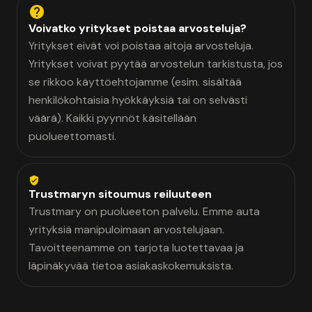
Voivatko yritykset poistaa arvosteluja?
Yritykset eivät voi poistaa aitoja arvosteluja.
Yritykset voivat pyytää arvostelun tarkistusta, jos
se rikkoo käyttöehtojamme (esim. sisältää
henkilökohtaisia hyökkäyksiä tai on selvästi
väärä). Kaikki pyynnöt käsitellään
puolueettomasti.
Trustmaryn sitoumus reiluuteen
Trustmary on puolueeton palvelu. Emme auta
yrityksiä manipuloimaan arvostelujaan.
Tavoitteenamme on tarjota luotettavaa ja
läpinäkyvää tietoa asiakaskokemuksista.