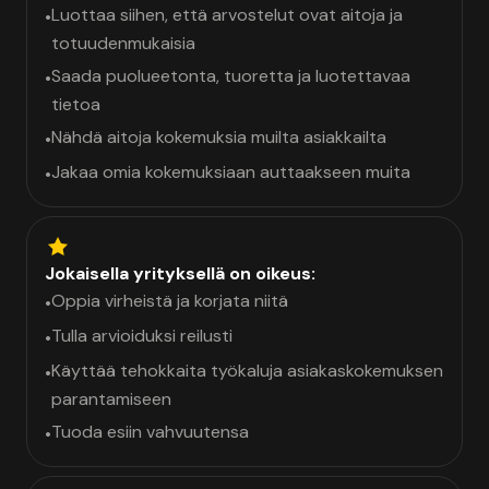
Luottaa siihen, että arvostelut ovat aitoja ja
•
totuudenmukaisia
Saada puolueetonta, tuoretta ja luotettavaa
•
tietoa
Nähdä aitoja kokemuksia muilta asiakkailta
•
Jakaa omia kokemuksiaan auttaakseen muita
•
Jokaisella yrityksellä on oikeus:
Oppia virheistä ja korjata niitä
•
Tulla arvioiduksi reilusti
•
Käyttää tehokkaita työkaluja asiakaskokemuksen
•
parantamiseen
Tuoda esiin vahvuutensa
•