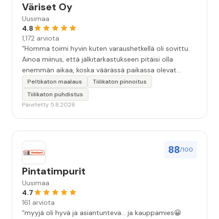
Väriset Oy
Uusimaa
4.8
1,172 arviota
“Homma toimi hyvin kuten varaushetkellä oli sovittu.
Ainoa miinus, että jälkitarkastukseen pitäisi olla
enemmän aikaa, koska väärässä paikassa olevat
maalitipat löytyy myöhemmin ”
Peltikaton maalaus
Tiilikaton pinnoitus
Tiilikaton puhdistus
Päivitetty 5.8.2026
88
/100
Pintatimpurit
Uusimaa
4.7
161 arviota
“myyjä oli hyvä ja asiantunteva... ja kauppamies😀