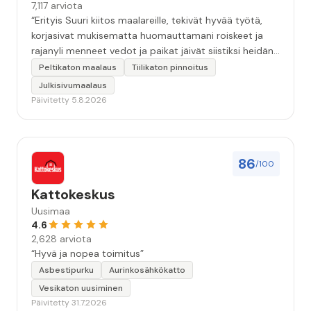
7,117 arviota
“Erityis Suuri kiitos maalareille, tekivät hyvää työtä,
korjasivat mukisematta huomauttamani roiskeet ja
rajanyli menneet vedot ja paikat jäivät siistiksi heidän
lähtönsä jälkeen.”
Peltikaton maalaus
Tiilikaton pinnoitus
Julkisivumaalaus
Päivitetty 5.8.2026
86
/100
Kattokeskus
Uusimaa
4.6
2,628 arviota
“Hyvä ja nopea toimitus”
Asbestipurku
Aurinkosähkökatto
Vesikaton uusiminen
Päivitetty 31.7.2026