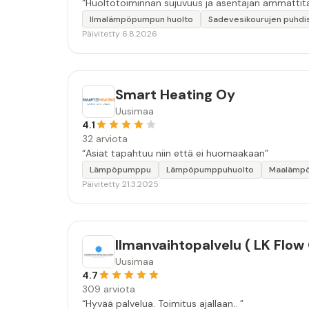
“Huoltotoiminnan sujuvuus ja asentajan ammattita
Ilmalämpöpumpun huolto
Sadevesikourujen puhdi
Päivitetty 6.8.2026
Smart Heating Oy
Uusimaa
4.1
32 arviota
“Asiat tapahtuu niin että ei huomaakaan”
Lämpöpumppu
Lämpöpumppuhuolto
Maalämp
Päivitetty 21.3.2025
Ilmanvaihtopalvelu ( LK Flow
Uusimaa
4.7
309 arviota
“Hyvää palvelua. Toimitus ajallaan.. ”