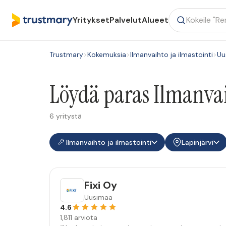
Yritykset
Palvelut
Alueet
Trustmary
>
Kokemuksia
>
Ilmanvaihto ja ilmastointi
>
Uu
Löydä paras Ilmanvaih
6 yritystä
Ilmanvaihto ja ilmastointi
Lapinjärvi
Fixi Oy
Uusimaa
4.6
1,811 arviota