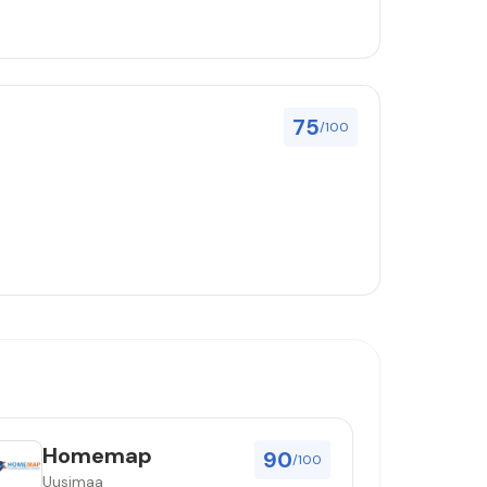
75
/100
Homemap
90
/100
Uusimaa