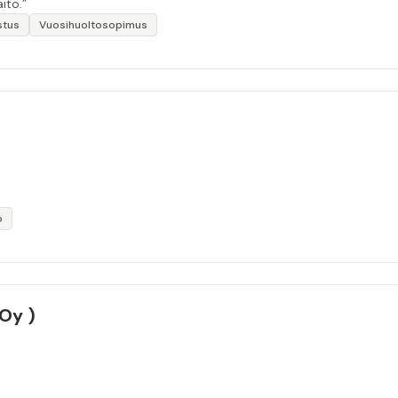
ito.”
stus
Vuosihuoltosopimus
ö
 Oy )