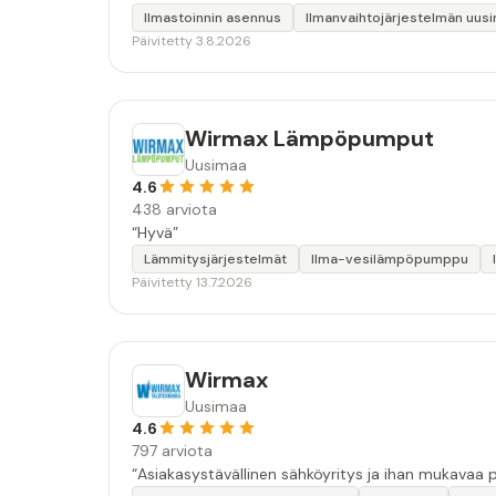
Ilmastoinnin asennus
Ilmanvaihtojärjestelmän uus
Päivitetty 3.8.2026
Wirmax Lämpöpumput
Uusimaa
4.6
438 arviota
“Hyvä”
Lämmitysjärjestelmät
Ilma-vesilämpöpumppu
Päivitetty 13.7.2026
Wirmax
Uusimaa
4.6
797 arviota