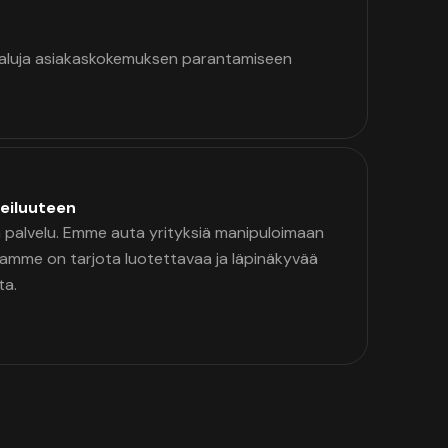
kaluja asiakaskokemuksen parantamiseen
eiluuteen
palvelu. Emme auta yrityksiä manipuloimaan
namme on tarjota luotettavaa ja läpinäkyvää
ta.