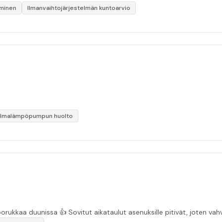
iminen
Ilmanvaihtojärjestelmän kuntoarvio
Ilmalämpöpumpun huolto
“Asiakasystävällinen sähköyritys ja ihan mukavaa porukkaa duunissa 👍 Sovitut aikata