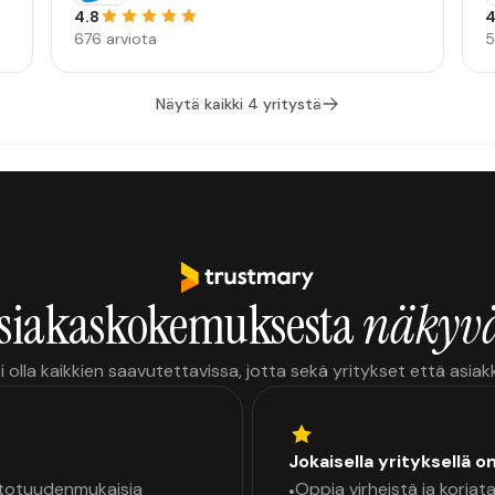
4.8
4
676 arviota
5
Näytä kaikki 4 yritystä
siakaskokemuksesta
näkyvä
i olla kaikkien saavutettavissa, jotta sekä yritykset että asia
Jokaisella yrityksellä o
a totuudenmukaisia
Oppia virheistä ja korjata
•