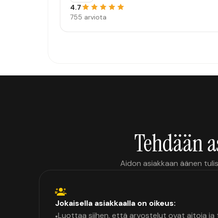
4.7
755 arviota
Tehdään a
Aidon asiakkaan äänen tulis
Jokaisella asiakkaalla on oikeus:
Luottaa siihen, että arvostelut ovat aitoja j
•