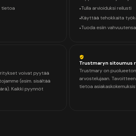
 tietoa
Tulla arvioiduksi reilusti
•
Käyttää tehokkaita työ
•
Tuoda esiin vahvuutensa
•
Trustmaryn sitoumus r
Trustmary on puolueeton 
 Yritykset voivat pyytää
arvostelujaan. Tavoittee
tojamme (esim. sisältää
tietoa asiakaskokemuksis
äärä). Kaikki pyynnöt