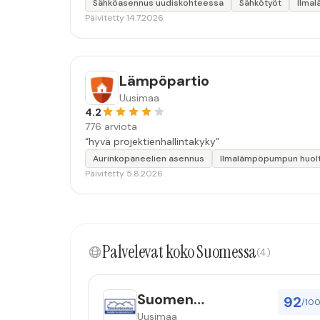
Sähköasennus uudiskohteessa
Sähkötyöt
Ilma
Päivitetty 14.7.2026
Lämpöpartio
Uusimaa
4.2
776 arviota
“hyvä projektienhallintakyky”
Aurinkopaneelien asennus
Ilmalämpöpumpun huol
Päivitetty 5.8.2026
Palvelevat koko Suomessa
(4)
Suomen
92
/10
Talokatsastus Oy
Uusimaa