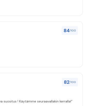
84
/100
82
/100
ulut asenuksille pitivät, joten vahva suositus ! Käytämme seuraavallakin kerralla!”