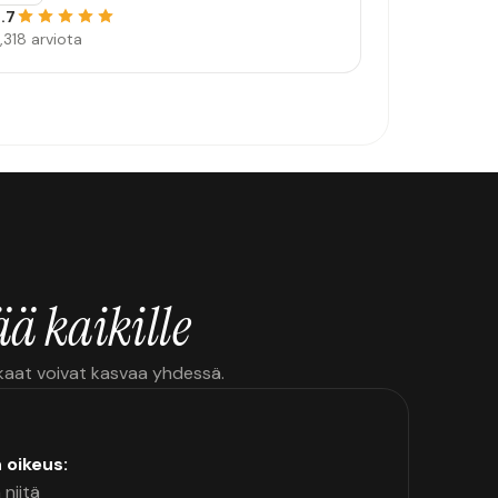
.7
,318 arviota
ä kaikille
kkaat voivat kasvaa yhdessä.
n oikeus:
 niitä