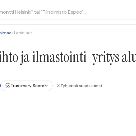
simaa
>
Lapinjärvi
to ja ilmastointi-yritys al
Trustmary Score
Tyhjennä suodattimet