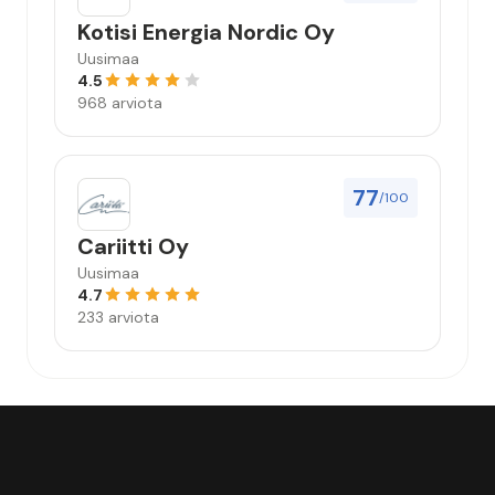
Kotisi Energia Nordic Oy
Uusimaa
4.5
968 arviota
77
/100
Cariitti Oy
Uusimaa
4.7
233 arviota