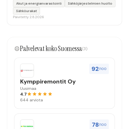
Akut ja energianvarastointi
Sähköjärjestelmien huolto
Sähköurakat
Päivitetty 2.8.2026
Palvelevat koko Suomessa
(3)
92
/100
Kymppiremontit Oy
Uusimaa
4.7
644 arviota
78
/100