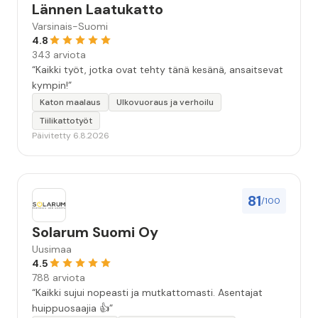
Lännen Laatukatto
Varsinais-Suomi
4.8
343 arviota
“Kaikki työt, jotka ovat tehty tänä kesänä, ansaitsevat
kympin!”
Katon maalaus
Ulkovuoraus ja verhoilu
Tiilikattotyöt
Päivitetty 6.8.2026
81
/100
Solarum Suomi Oy
Uusimaa
4.5
788 arviota
“Kaikki sujui nopeasti ja mutkattomasti. Asentajat
huippuosaajia 👍”