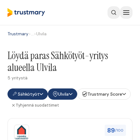
Trustmary
>
…
>
Ulvila
Löydä paras Sähkötyöt-yritys
alueella Ulvila
5 yritystä
Sähkötyöt
Ulvila
Trustmary Score
Tyhjennä suodattimet
89
/100