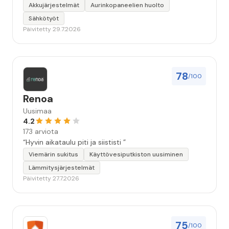
Akkujärjestelmät
Aurinkopaneelien huolto
Sähkötyöt
Päivitetty 29.7.2026
78
/100
Renoa
Uusimaa
4.2
173 arviota
“Hyvin aikataulu piti ja siististi ”
Viemärin sukitus
Käyttövesiputkiston uusiminen
Lämmitysjärjestelmät
Päivitetty 27.7.2026
75
/100