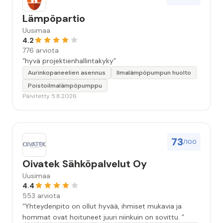
Lämpöpartio
Uusimaa
4.2
776 arviota
“hyvä projektienhallintakyky”
Aurinkopaneelien asennus
Ilmalämpöpumpun huolto
Poistoilmalämpöpumppu
Päivitetty 5.8.2026
73
/100
Oivatek Sähköpalvelut Oy
Uusimaa
4.4
553 arviota
“Yhteydenpito on ollut hyvää, ihmiset mukavia ja
hommat ovat hoituneet juuri niinkuin on sovittu. ”