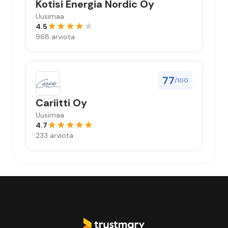
Kotisi Energia Nordic Oy
Uusimaa
4.5
968 arviota
77
/100
Cariitti Oy
Uusimaa
4.7
233 arviota