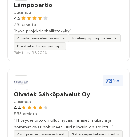
Lämpöpartio
Uusimaa
4.2
776 arviota
“hyvä projektienhallintakyky”
Aurinkopaneelien asennus
Ilmalämpöpumpun huolto
Poistoilmalämpöpumppu
Päivitetty 5.8.2026
73
/100
Oivatek Sähköpalvelut Oy
Uusimaa
4.4
553 arviota
“Yhteydenpito on ollut hyvää, ihmiset mukavia ja
hommat ovat hoituneet juuri niinkuin on sovittu. ”
Akut ja energianvarastointi
Sähköjärjestelmien huolto