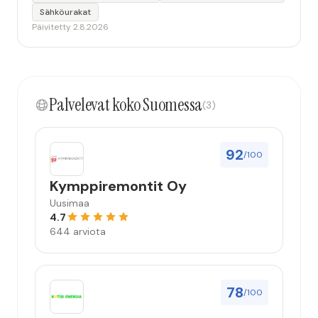
Sähköurakat
Päivitetty 2.8.2026
Palvelevat koko Suomessa
(3)
92
/100
Kymppiremontit Oy
Uusimaa
4.7
644 arviota
78
/100