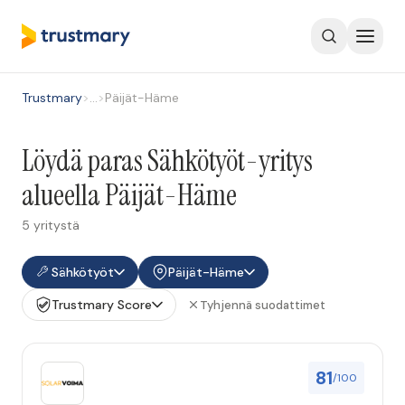
Trustmary
>
…
>
Päijät-Häme
Löydä paras Sähkötyöt-yritys
alueella Päijät-Häme
5 yritystä
Sähkötyöt
Päijät-Häme
Trustmary Score
Tyhjennä suodattimet
81
/100