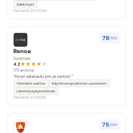
Sähkötyöt
Päivitetty 29.7.2026
78
/100
Renoa
Uusimaa
4.2
173 arviota
“Hyvin aikataulu piti ja siististi ”
Viemärin sukitus
Käyttövesiputkiston uusiminen
Lämmitysjärjestelmät
Päivitetty 27.7.2026
75
/100