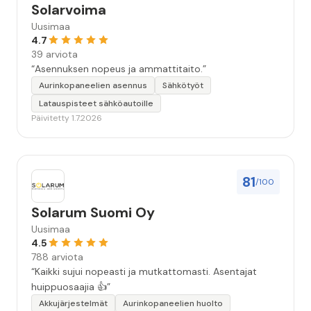
Solarvoima
Uusimaa
4.7
39 arviota
“Asennuksen nopeus ja ammattitaito.”
Aurinkopaneelien asennus
Sähkötyöt
Latauspisteet sähköautoille
Päivitetty 1.7.2026
81
/100
Solarum Suomi Oy
Uusimaa
4.5
788 arviota
“Kaikki sujui nopeasti ja mutkattomasti. Asentajat
huippuosaajia 👍”
Akkujärjestelmät
Aurinkopaneelien huolto