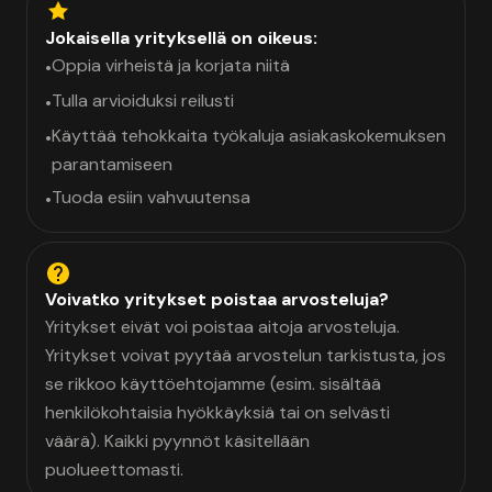
Jokaisella yrityksellä on oikeus:
Oppia virheistä ja korjata niitä
•
Tulla arvioiduksi reilusti
•
Käyttää tehokkaita työkaluja asiakaskokemuksen
•
parantamiseen
Tuoda esiin vahvuutensa
•
Voivatko yritykset poistaa arvosteluja?
Yritykset eivät voi poistaa aitoja arvosteluja.
Yritykset voivat pyytää arvostelun tarkistusta, jos
se rikkoo käyttöehtojamme (esim. sisältää
henkilökohtaisia hyökkäyksiä tai on selvästi
väärä). Kaikki pyynnöt käsitellään
puolueettomasti.