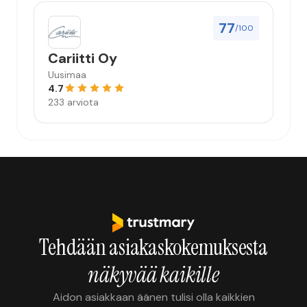
77
/100
Cariitti Oy
Uusimaa
4.7
233 arviota
Tehdään asiakaskokemuksesta
näkyvää kaikille
Aidon asiakkaan äänen tulisi olla kaikkien