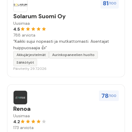
81
/100
Solarum Suomi Oy
Uusimaa
4.5
788 arviota
“Kaikki sujui nopeasti ja mutkattomasti. Asentajat
huippuosaajia 👍”
Akkujärjestelmät
Aurinkopaneelien huolto
Sähkötyöt
Päivitetty 29.7.2026
78
/100
Renoa
Uusimaa
4.2
173 arviota