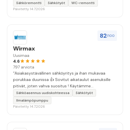
Sähköremontti
Sähkötyöt
WC-remontti
Päivitetty 14.7.2026
82
/100
Wirmax
Uusimaa
4.6
797 arviota
“Asiakasystävällinen sähköyritys ja ihan mukavaa
porukkaa duunissa 👍 Sovitut aikataulut asenuksille
pitivät, joten vahva suositus ! Käytämme
seuraavallakin kerralla!”
Sähköasennus uudiskohteessa
Sähkötyöt
Ilmalämpöpumppu
Päivitetty 14.7.2026