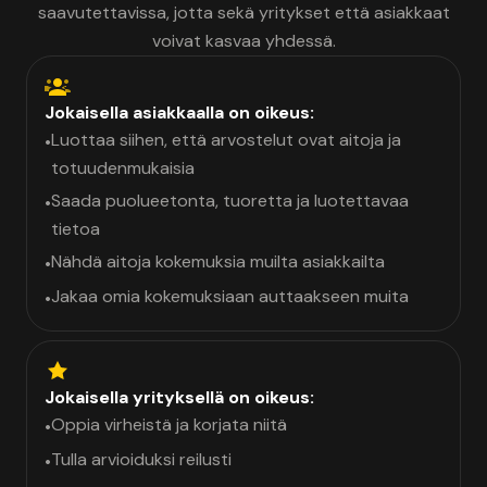
saavutettavissa, jotta sekä yritykset että asiakkaat
voivat kasvaa yhdessä.
Jokaisella asiakkaalla on oikeus:
Luottaa siihen, että arvostelut ovat aitoja ja
•
totuudenmukaisia
Saada puolueetonta, tuoretta ja luotettavaa
•
tietoa
Nähdä aitoja kokemuksia muilta asiakkailta
•
Jakaa omia kokemuksiaan auttaakseen muita
•
Jokaisella yrityksellä on oikeus:
Oppia virheistä ja korjata niitä
•
Tulla arvioiduksi reilusti
•