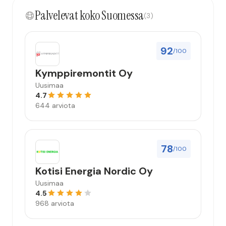
Palvelevat koko Suomessa
(3)
92
/100
Kymppiremontit Oy
Uusimaa
4.7
644 arviota
78
/100
Kotisi Energia Nordic Oy
Uusimaa
4.5
968 arviota