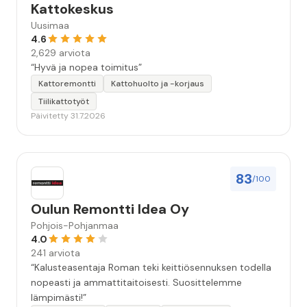
Kattokeskus
Uusimaa
4.6
2,629 arviota
“Hyvä ja nopea toimitus”
Kattoremontti
Kattohuolto ja -korjaus
Tiilikattotyöt
Päivitetty 31.7.2026
83
/100
Oulun Remontti Idea Oy
Pohjois-Pohjanmaa
4.0
241 arviota
“Kalusteasentaja Roman teki keittiösennuksen todella
nopeasti ja ammattitaitoisesti. Suosittelemme
lämpimästi!”