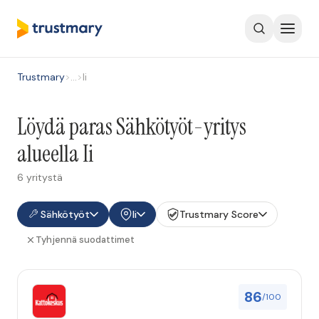
Trustmary
>
…
>
Ii
Löydä paras Sähkötyöt-yritys
alueella Ii
6 yritystä
Sähkötyöt
Ii
Trustmary Score
Tyhjennä suodattimet
86
/100