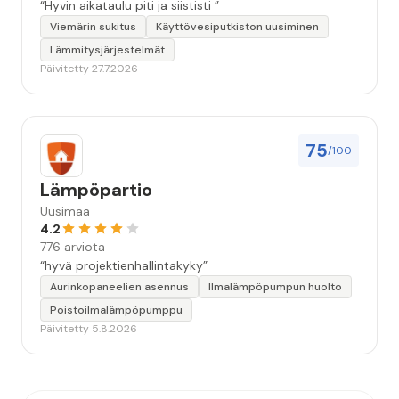
“Hyvin aikataulu piti ja siististi ”
Viemärin sukitus
Käyttövesiputkiston uusiminen
Lämmitysjärjestelmät
Päivitetty 27.7.2026
75
/100
Lämpöpartio
Uusimaa
4.2
776 arviota
“hyvä projektienhallintakyky”
Aurinkopaneelien asennus
Ilmalämpöpumpun huolto
Poistoilmalämpöpumppu
Päivitetty 5.8.2026