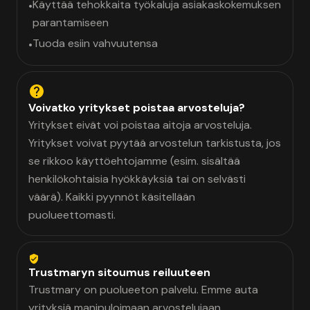
Käyttää tehokkaita työkaluja asiakaskokemuksen
•
parantamiseen
Tuoda esiin vahvuutensa
•
Voivatko yritykset poistaa arvosteluja?
Yritykset eivät voi poistaa aitoja arvosteluja.
Yritykset voivat pyytää arvostelun tarkistusta, jos
se rikkoo käyttöehtojamme (esim. sisältää
henkilökohtaisia hyökkäyksiä tai on selvästi
väärä). Kaikki pyynnöt käsitellään
puolueettomasti.
Trustmaryn sitoumus reiluuteen
Trustmary on puolueeton palvelu. Emme auta
yrityksiä manipuloimaan arvostelujaan.