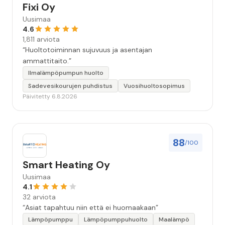
Fixi Oy
Uusimaa
4.6
1,811 arviota
“Huoltotoiminnan sujuvuus ja asentajan
ammattitaito.”
Ilmalämpöpumpun huolto
Sadevesikourujen puhdistus
Vuosihuoltosopimus
Päivitetty 6.8.2026
88
/100
Smart Heating Oy
Uusimaa
4.1
32 arviota
“Asiat tapahtuu niin että ei huomaakaan”
Lämpöpumppu
Lämpöpumppuhuolto
Maalämpö