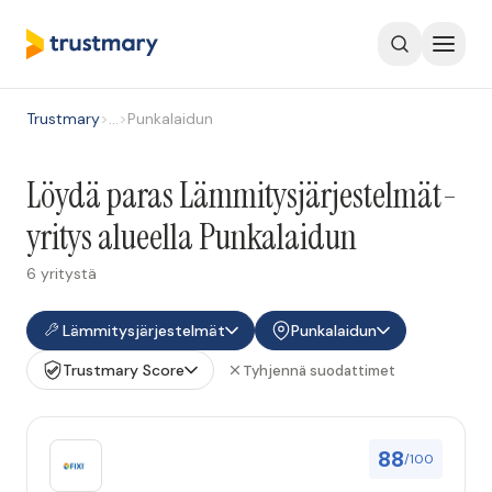
Trustmary
>
…
>
Punkalaidun
Löydä paras Lämmitysjärjestelmät-
yritys alueella Punkalaidun
6 yritystä
Lämmitysjärjestelmät
Punkalaidun
Trustmary Score
Tyhjennä suodattimet
88
/100