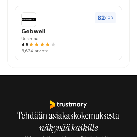
82
/100
Gebwell
Uusimaa
4.5
5,624 arviota
Tehdään asiakaskokemuksesta
näkyvää kaikille