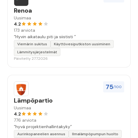
Renoa
Uusimaa
4.2
173 arviota
“Hyvin aikataulu piti ja siististi ”
Viemärin sukitus
Käyttövesiputkiston uusiminen
Lämmitysjärjestelmät
Päivitetty 27.7.2026
75
/100
Lämpöpartio
Uusimaa
4.2
776 arviota
“hyvä projektienhallintakyky”
Aurinkopaneelien asennus
Ilmalämpöpumpun huolto