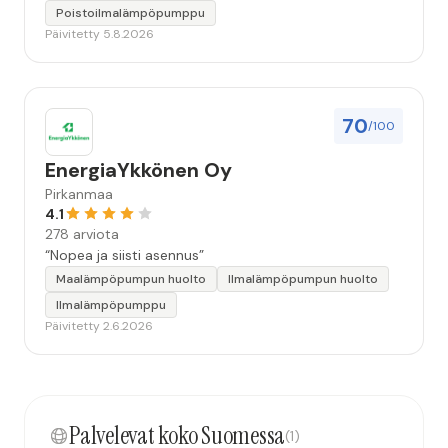
Poistoilmalämpöpumppu
Päivitetty 5.8.2026
70
/100
EnergiaYkkönen Oy
Pirkanmaa
4.1
278 arviota
“Nopea ja siisti asennus”
Maalämpöpumpun huolto
Ilmalämpöpumpun huolto
Ilmalämpöpumppu
Päivitetty 2.6.2026
Palvelevat koko Suomessa
(1)