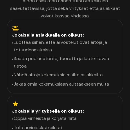
Aidon asiakkaan äänen tulisi olla kaikkien
saavutettavissa, jotta sekä yritykset että asiakkaat
voivat kasvaa yhdessä.
Jokaisella asiakkaalla on oikeus:
Luottaa siihen, että arvostelut ovat aitoja ja
•
totuudenmukaisia
Saada puolueetonta, tuoretta ja luotettavaa
•
tietoa
Nähdä aitoja kokemuksia muilta asiakkailta
•
Jakaa omia kokemuksiaan auttaakseen muita
•
Jokaisella yrityksellä on oikeus:
Oppia virheistä ja korjata niitä
•
Tulla arvioiduksi reilusti
•