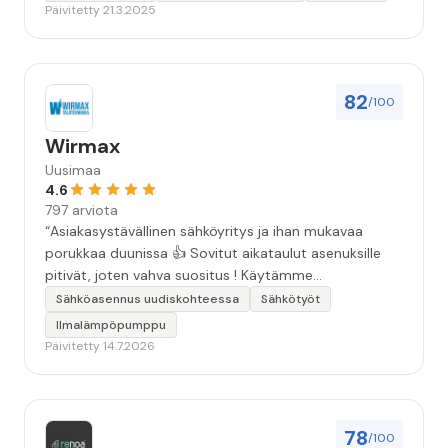
Päivitetty 21.3.2025
82
/100
Wirmax
Uusimaa
4.6
797 arviota
“Asiakasystävällinen sähköyritys ja ihan mukavaa
porukkaa duunissa 👍 Sovitut aikataulut asenuksille
pitivät, joten vahva suositus ! Käytämme
seuraavallakin kerralla!”
Sähköasennus uudiskohteessa
Sähkötyöt
Ilmalämpöpumppu
Päivitetty 14.7.2026
78
/100