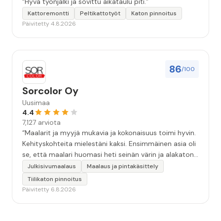
“Hyvä työnjälki ja sovittu aikataulu piti.”
Kattoremontti
Peltikattotyöt
Katon pinnoitus
Päivitetty 4.8.2026
86
/100
Sorcolor Oy
Uusimaa
4.4
7,127 arviota
“Maalarit ja myyjä mukavia ja kokonaisuus toimi hyvin.
Kehityskohteita mielestäni kaksi. Ensimmäinen asia oli
se, että maalari huomasi heti seinän värin ja alakaton
värin erot mitä en huomannut. Hyvä toki että siinä
Julkisivumaalaus
Maalaus ja pintakäsittely
kohtaa huomattu mutta toki optimaalisessa
Tiilikaton pinnoitus
tilanteessa myyjä olisi jo kiinnittänyt tähän huomiota.
Päivitetty 6.8.2026
Toinen kehityskohde on myyjän ja maalajien välinen
"hand-over" eli maalarit tietäisivät vielä aavistuksen
paremmin jo tullessa mitä alkaa tekemään. Mutta