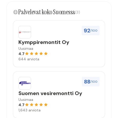
kokonaisuus hyvä ja varmasti tulevaisuudessakin
Palvelevat koko Suomessa
mahdollisuus että palveluita käytän”
(3)
92
/100
Kymppiremontit Oy
Uusimaa
4.7
644 arviota
88
/100
Suomen vesiremontti Oy
Uusimaa
4.7
1,643 arviota