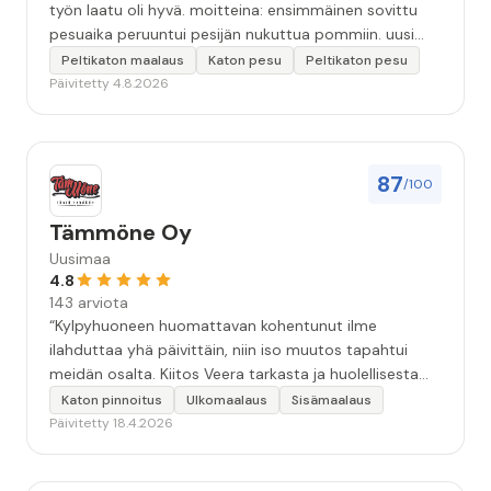
työn laatu oli hyvä. moitteina: ensimmäinen sovittu
pesuaika peruuntui pesijän nukuttua pommiin. uusi
aika piti ja työn jälki oikein hyvää ja osaavaa. toinen
Peltikaton maalaus
Katon pesu
Peltikaton pesu
murhe tuli koska olimme matkoilla ja jossain
Päivitetty 4.8.2026
pesun/pinnoituksen vaiheessa oli pihalla ollut vesihana
jäänyt auki ja jossain vaiheessa töiden jo loputtua oli
letku irronnut ulkohanasta ja syöksi vettä kolme
vuorokautta pihalle...kunnes naapuri uskaltautui
87
/100
pihallemme ja sulki hanan. Hieman siis tarkkuutta
hommiin ja hyvä tulee. ”
Tämmöne Oy
Uusimaa
4.8
143 arviota
“Kylpyhuoneen huomattavan kohentunut ilme
ilahduttaa yhä päivittäin, niin iso muutos tapahtui
meidän osalta. Kiitos Veera tarkasta ja huolellisesta
työstä, sekä ystävällisestä palvelusta!”
Katon pinnoitus
Ulkomaalaus
Sisämaalaus
Päivitetty 18.4.2026