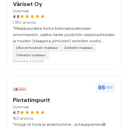
Väriset Oy
Uusimaa
4.8
1,180 arviota
“Maalausurakka hoitui kokonaisuudessaan
erinomaisesti, vaikka hanke jouduttiin sääolosuhteiden
ja muiden (tilaajasta johtuvien) esteiden vuoksi
keskeyttämään n. 3 viikoksi. Maalaistulos on oikein
Ulkoverhouksen maalaus
Sokkelin maalaus
hyvä, yhteydenpito erinomaista, jälkityöt tehtiin
Tiilikaton maalaus
huolellisesti. Suosittelen. Erityiskiitos itse maalareille:
Päivitetty 6.8.2026
Miljalle ja Valmalle!”
86
/100
Pintatimpurit
Uusimaa
4.7
162 arviota
“myyjä oli hyvä ja asiantunteva... ja kauppamies😀