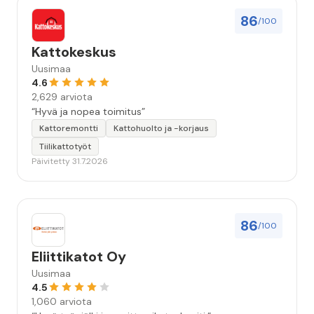
86
/100
Kattokeskus
Uusimaa
4.6
2,629 arviota
“Hyvä ja nopea toimitus”
Kattoremontti
Kattohuolto ja -korjaus
Tiilikattotyöt
Päivitetty 31.7.2026
86
/100
Eliittikatot Oy
Uusimaa
4.5
1,060 arviota