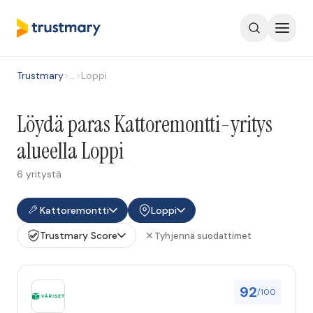
Trustmary
>
…
>
Loppi
Löydä paras Kattoremontti-yritys
alueella Loppi
6 yritystä
Kattoremontti
Loppi
Trustmary Score
Tyhjennä suodattimet
92
/100