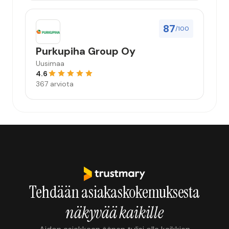
87
/100
Purkupiha Group Oy
Uusimaa
4.6
367 arviota
Tehdään asiakaskokemuksesta
näkyvää kaikille