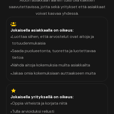
Aidon asiakkaan äänen tulisi olla kaikkien
saavutettavissa, jotta sekä yritykset että asiakkaat
voivat kasvaa yhdessä.
Jokaisella asiakkaalla on oikeus:
Luottaa siihen, että arvostelut ovat aitoja ja
•
totuudenmukaisia
Saada puolueetonta, tuoretta ja luotettavaa
•
tietoa
Nähdä aitoja kokemuksia muilta asiakkailta
•
Jakaa omia kokemuksiaan auttaakseen muita
•
Jokaisella yrityksellä on oikeus:
Oppia virheistä ja korjata niitä
•
Tulla arvioiduksi reilusti
•