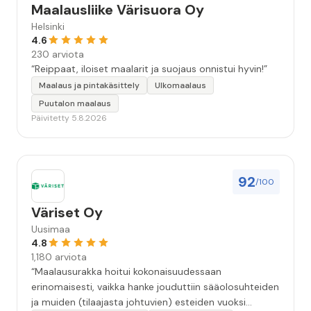
Maalausliike Värisuora Oy
Helsinki
4.6
230 arviota
“Reippaat, iloiset maalarit ja suojaus onnistui hyvin!”
Maalaus ja pintakäsittely
Ulkomaalaus
Puutalon maalaus
Päivitetty 5.8.2026
92
/100
Väriset Oy
Uusimaa
4.8
1,180 arviota
“Maalausurakka hoitui kokonaisuudessaan
erinomaisesti, vaikka hanke jouduttiin sääolosuhteiden
ja muiden (tilaajasta johtuvien) esteiden vuoksi