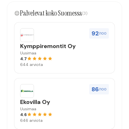
kokonaisuus hyvä ja varmasti tulevaisuudessakin
Palvelevat koko Suomessa
mahdollisuus että palveluita käytän”
(3)
92
/100
Kymppiremontit Oy
Uusimaa
4.7
644 arviota
86
/100
Ekovilla Oy
Uusimaa
4.6
646 arviota