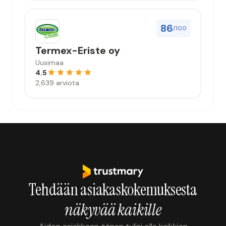
86
/100
Termex-Eriste oy
Uusimaa
4.5
2,639 arviota
Tehdään asiakaskokemuksesta
näkyvää kaikille