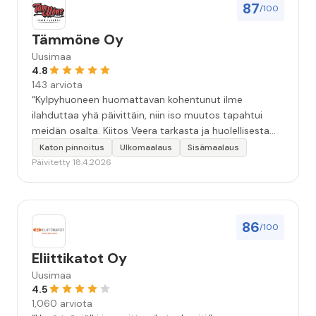
vuorokautta pihalle...kunnes naapuri uskaltautui
87
/100
pihallemme ja sulki hanan. Hieman siis tarkkuutta
hommiin ja hyvä tulee. ”
Tämmöne Oy
Uusimaa
4.8
143 arviota
“Kylpyhuoneen huomattavan kohentunut ilme
ilahduttaa yhä päivittäin, niin iso muutos tapahtui
meidän osalta. Kiitos Veera tarkasta ja huolellisesta
työstä, sekä ystävällisestä palvelusta!”
Katon pinnoitus
Ulkomaalaus
Sisämaalaus
Päivitetty 18.4.2026
86
/100
Eliittikatot Oy
Uusimaa
4.5
1,060 arviota