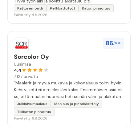
“Hyvä työnjälki ja sovittu aikataulu piti.”
Kattoremontti
Peltikattotyöt
Katon pinnoitus
Päivitetty 4.8.2026
86
/100
Sorcolor Oy
Uusimaa
4.4
7,127 arviota
“Maalarit ja myyjä mukavia ja kokonaisuus toimi hyvin.
Kehityskohteita mielestäni kaksi. Ensimmäinen asia oli
se, että maalari huomasi heti seinän värin ja alakaton
värin erot mitä en huomannut. Hyvä toki että siinä
Julkisivumaalaus
Maalaus ja pintakäsittely
kohtaa huomattu mutta toki optimaalisessa
Tiilikaton pinnoitus
tilanteessa myyjä olisi jo kiinnittänyt tähän huomiota.
Päivitetty 6.8.2026
Toinen kehityskohde on myyjän ja maalajien välinen
"hand-over" eli maalarit tietäisivät vielä aavistuksen
paremmin jo tullessa mitä alkaa tekemään. Mutta