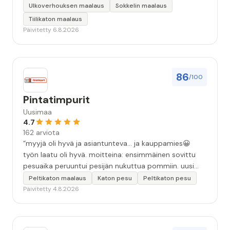
keskeyttämään n. 3 viikoksi. Maalaistulos on oikein
Ulkoverhouksen maalaus
Sokkelin maalaus
hyvä, yhteydenpito erinomaista, jälkityöt tehtiin
Tiilikaton maalaus
huolellisesti. Suosittelen. Erityiskiitos itse maalareille:
Päivitetty 6.8.2026
Miljalle ja Valmalle!”
86
/100
Pintatimpurit
Uusimaa
4.7
162 arviota
“myyjä oli hyvä ja asiantunteva... ja kauppamies😀
työn laatu oli hyvä. moitteina: ensimmäinen sovittu
pesuaika peruuntui pesijän nukuttua pommiin. uusi
aika piti ja työn jälki oikein hyvää ja osaavaa. toinen
Peltikaton maalaus
Katon pesu
Peltikaton pesu
murhe tuli koska olimme matkoilla ja jossain
Päivitetty 4.8.2026
pesun/pinnoituksen vaiheessa oli pihalla ollut vesihana
jäänyt auki ja jossain vaiheessa töiden jo loputtua oli
letku irronnut ulkohanasta ja syöksi vettä kolme