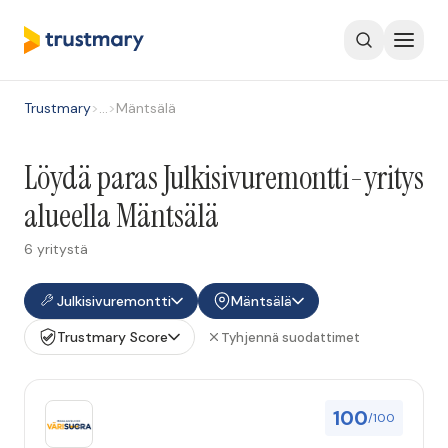
Trustmary
>
…
>
Mäntsälä
Löydä paras Julkisivuremontti-yritys
alueella Mäntsälä
6 yritystä
Julkisivuremontti
Mäntsälä
Trustmary Score
Tyhjennä suodattimet
100
/100