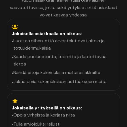
Aidon asiakkaan äänen tulisi olla kaikkien
saavutettavissa, jotta sekä yritykset että asiakkaat
voivat kasvaa yhdessä.
Jokaisella asiakkaalla on oikeus:
Luottaa siihen, että arvostelut ovat aitoja ja
•
totuudenmukaisia
Saada puolueetonta, tuoretta ja luotettavaa
•
tietoa
Nähdä aitoja kokemuksia muilta asiakkailta
•
Jakaa omia kokemuksiaan auttaakseen muita
•
Jokaisella yrityksellä on oikeus:
Oppia virheistä ja korjata niitä
•
Tulla arvioiduksi reilusti
•