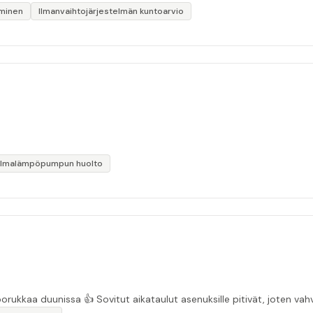
iminen
Ilmanvaihtojärjestelmän kuntoarvio
Ilmalämpöpumpun huolto
“Asiakasystävällinen sähköyritys ja ihan mukavaa porukkaa duunissa 👍 Sovitut aikata