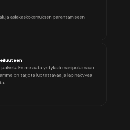
kaluja asiakaskokemuksen parantamiseen
eiluuteen
palvelu. Emme auta yrityksiä manipuloimaan
namme on tarjota luotettavaa ja läpinäkyvää
ta.