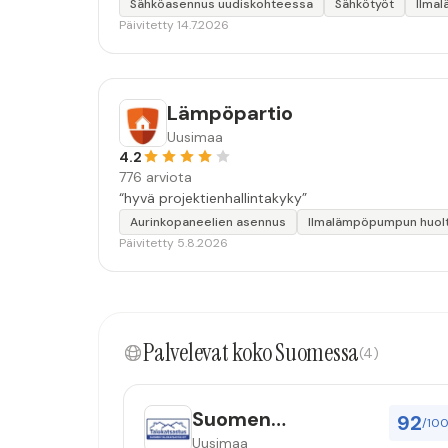
Sähköasennus uudiskohteessa
Sähkötyöt
Ilma
Päivitetty 14.7.2026
Lämpöpartio
Uusimaa
4.2
776 arviota
“hyvä projektienhallintakyky”
Aurinkopaneelien asennus
Ilmalämpöpumpun huol
Päivitetty 5.8.2026
Palvelevat koko Suomessa
(4)
Suomen
92
/10
Talokatsastus Oy
Uusimaa