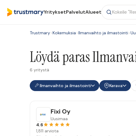
Yritykset
Palvelut
Alueet
Trustmary
>
Kokemuksia
>
Ilmanvaihto ja ilmastointi
>
Uu
Löydä paras Ilmanvaih
6 yritystä
Ilmanvaihto ja ilmastointi
Kerava
Fixi Oy
Uusimaa
4.6
1,811 arviota