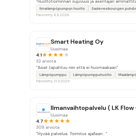
“Huoltotoiminnan sujuvuus ja asentajan ammattita
Ilmalämpöpumpun huolto
Sadevesikourujen puhdi
Päivitetty 6.8.2026
Smart Heating Oy
Uusimaa
4.1
32 arviota
“Asiat tapahtuu niin että ei huomaakaan”
Lämpöpumppu
Lämpöpumppuhuolto
Maalämp
Päivitetty 21.3.2025
Ilmanvaihtopalvelu ( LK Flow
Uusimaa
4.7
309 arviota
“Hyvää palvelua. Toimitus ajallaan.. ”