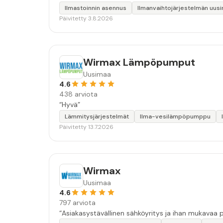
Ilmastoinnin asennus
Ilmanvaihtojärjestelmän uus
Päivitetty 3.8.2026
Wirmax Lämpöpumput
Uusimaa
4.6
438 arviota
“Hyvä”
Lämmitysjärjestelmät
Ilma-vesilämpöpumppu
Päivitetty 13.7.2026
Wirmax
Uusimaa
4.6
797 arviota