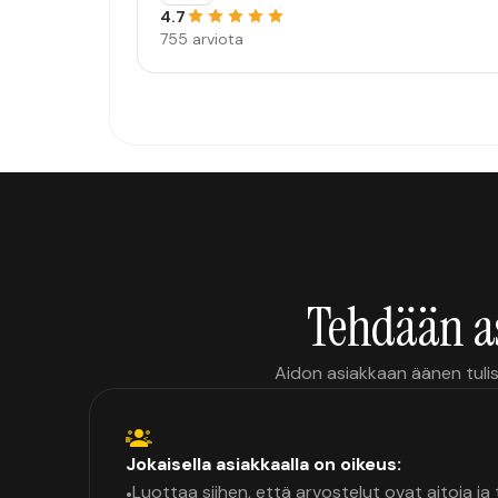
4.7
755 arviota
Tehdään a
Aidon asiakkaan äänen tulis
Jokaisella asiakkaalla on oikeus:
Luottaa siihen, että arvostelut ovat aitoja j
•