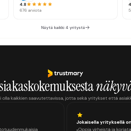
4.8
4
676 arviota
5
Näytä kaikki 4 yritystä
siakaskokemuksesta
näkyvä
i olla kaikkien saavutettavissa, jotta sekä yritykset että asia
Jokaisella yrityksellä o
a totuudenmukaisia
Oppia virheistä ja korjata
•