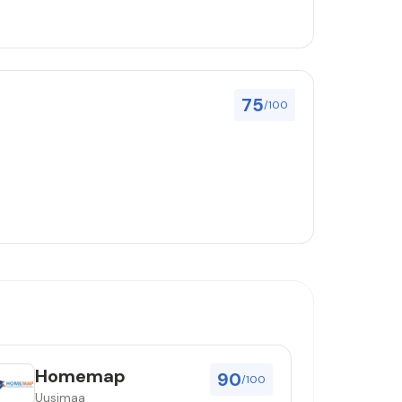
75
/100
Homemap
90
/100
Uusimaa