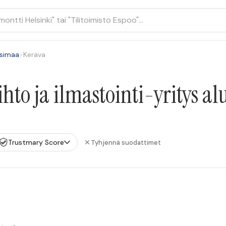
simaa
>
Kerava
to ja ilmastointi-yritys al
Trustmary Score
Tyhjennä suodattimet