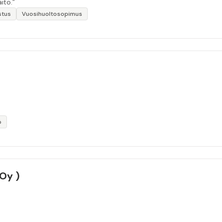
ito.”
stus
Vuosihuoltosopimus
ö
 Oy )