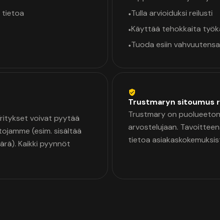
 tietoa
Tulla arvioiduksi reilusti
•
Käyttää tehokkaita työ
•
Tuoda esiin vahvuutensa
•
Trustmaryn sitoumus r
Trustmary on puolueeton 
 Yritykset voivat pyytää
arvostelujaan. Tavoittee
tojamme (esim. sisältää
tietoa asiakaskokemuksis
äärä). Kaikki pyynnöt