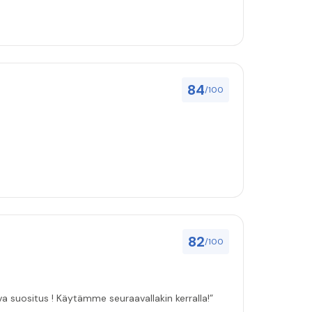
84
/100
82
/100
ulut asenuksille pitivät, joten vahva suositus ! Käytämme seuraavallakin kerralla!”