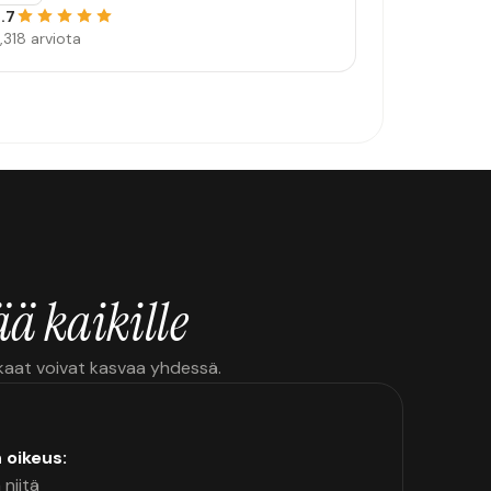
.7
,318 arviota
ä kaikille
kkaat voivat kasvaa yhdessä.
n oikeus:
 niitä