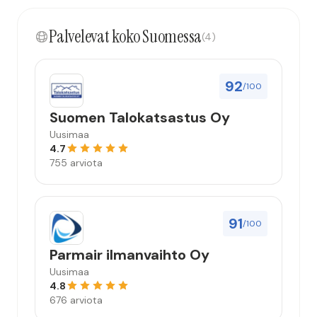
Palvelevat koko Suomessa
(4)
92
/100
Suomen Talokatsastus Oy
Uusimaa
4.7
755 arviota
91
/100
Parmair ilmanvaihto Oy
Uusimaa
4.8
676 arviota