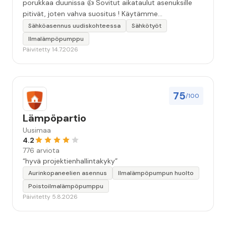
porukkaa duunissa 👍 Sovitut aikataulut asenuksille
pitivät, joten vahva suositus ! Käytämme
seuraavallakin kerralla!”
Sähköasennus uudiskohteessa
Sähkötyöt
Ilmalämpöpumppu
Päivitetty 14.7.2026
75
/100
Lämpöpartio
Uusimaa
4.2
776 arviota
“hyvä projektienhallintakyky”
Aurinkopaneelien asennus
Ilmalämpöpumpun huolto
Poistoilmalämpöpumppu
Päivitetty 5.8.2026