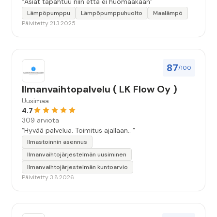
“Asiat tapahtuu niin että ei huomaakaan”
Lämpöpumppu
Lämpöpumppuhuolto
Maalämpö
Päivitetty 21.3.2025
87
/100
Ilmanvaihtopalvelu ( LK Flow Oy )
Uusimaa
4.7
309 arviota
“Hyvää palvelua. Toimitus ajallaan.. ”
Ilmastoinnin asennus
Ilmanvaihtojärjestelmän uusiminen
Ilmanvaihtojärjestelmän kuntoarvio
Päivitetty 3.8.2026