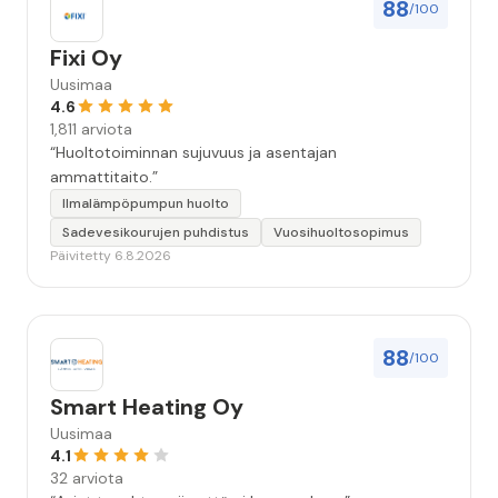
88
/100
Fixi Oy
Uusimaa
4.6
1,811 arviota
“Huoltotoiminnan sujuvuus ja asentajan
ammattitaito.”
Ilmalämpöpumpun huolto
Sadevesikourujen puhdistus
Vuosihuoltosopimus
Päivitetty 6.8.2026
88
/100
Smart Heating Oy
Uusimaa
4.1
32 arviota