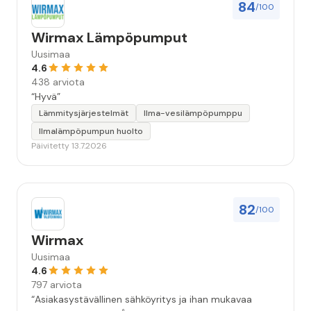
84
/100
Wirmax Lämpöpumput
Uusimaa
4.6
438 arviota
“Hyvä”
Lämmitysjärjestelmät
Ilma-vesilämpöpumppu
Ilmalämpöpumpun huolto
Päivitetty 13.7.2026
82
/100
Wirmax
Uusimaa
4.6
797 arviota
“Asiakasystävällinen sähköyritys ja ihan mukavaa