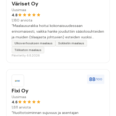
Väriset Oy
Uusimaa
4.8
1,180 arviota
“Maalausurakka hoitui kokonaisuudessaan
erinomaisesti, vaikka hanke jouduttiin sääolosuhteiden
ja muiden (tilaajasta johtuvien) esteiden vuoksi
keskeyttämään n. 3 viikoksi. Maalaistulos on oikein
Ulkoverhouksen maalaus
Sokkelin maalaus
hyvä, yhteydenpito erinomaista, jälkityöt tehtiin
Tiilikaton maalaus
huolellisesti. Suosittelen. Erityiskiitos itse maalareille:
Päivitetty 6.8.2026
Miljalle ja Valmalle!”
88
/100
Fixi Oy
Uusimaa
4.6
1,811 arviota
“Huoltotoiminnan sujuvuus ja asentajan