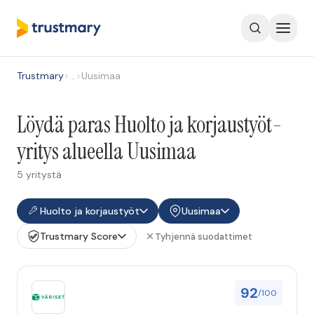
Trustmary
>
…
>
Uusimaa
Löydä paras Huolto ja korjaustyöt-
yritys alueella Uusimaa
5 yritystä
Huolto ja korjaustyöt
Uusimaa
Trustmary Score
Tyhjennä suodattimet
92
/100