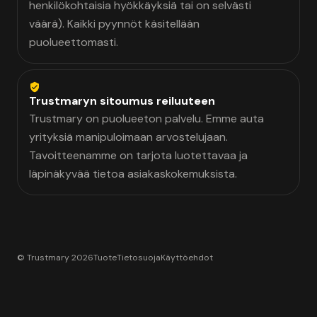
henkilökohtaisia hyökkäyksiä tai on selvästi
väärä). Kaikki pyynnöt käsitellään
puolueettomasti.
Trustmaryn sitoumus reiluuteen
Trustmary on puolueeton palvelu. Emme auta
yrityksiä manipuloimaan arvostelujaan.
Tavoitteenamme on tarjota luotettavaa ja
läpinäkyvää tietoa asiakaskokemuksista.
© Trustmary 2026
Tuote
Tietosuoja
Käyttöehdot