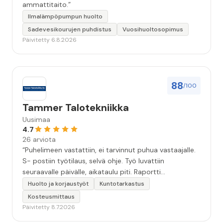
ammattitaito.”
Ilmalämpöpumpun huolto
Sadevesikourujen puhdistus
Vuosihuoltosopimus
Päivitetty 6.8.2026
88
/100
Tammer Talotekniikka
Uusimaa
4.7
26 arviota
“Puhelimeen vastattiin, ei tarvinnut puhua vastaajalle.
S- postiin työtilaus, selvä ohje. Työ luvattiin
seuraavalle päivälle, aikataulu piti. Raportti
kartoituksesta tuli vielä samana päivänä..Kattava
Huolto ja korjaustyöt
Kuntotarkastus
selvitys. Työn kuvaus havannoillistettiin selvästi.
Kosteusmittaus
Asiallinen , ystävällinen palvelu. ”
Päivitetty 8.7.2026