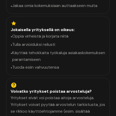
Jakaa omia kokemuksiaan auttaakseen muita
•
Jokaisella yrityksellä on oikeus:
Oppia virheistä ja korjata niitä
•
Tulla arvioiduksi reilusti
•
Käyttää tehokkaita työkaluja asiakaskokemuksen
•
parantamiseen
Tuoda esiin vahvuutensa
•
Voivatko yritykset poistaa arvosteluja?
Yritykset eivät voi poistaa aitoja arvosteluja.
Yritykset voivat pyytää arvostelun tarkistusta, jos
se rikkoo käyttöehtojamme (esim. sisältää