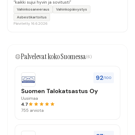
“kaikki sujui hyvin ja sovitusti”
Vahinkosaneeraus
Vahinkopäivystys
Asbestikartoitus
Päivitetty 16.6.2026
Palvelevat koko Suomessa
(6)
92
/100
Suomen Talokatsastus Oy
Uusimaa
4.7
755 arviota