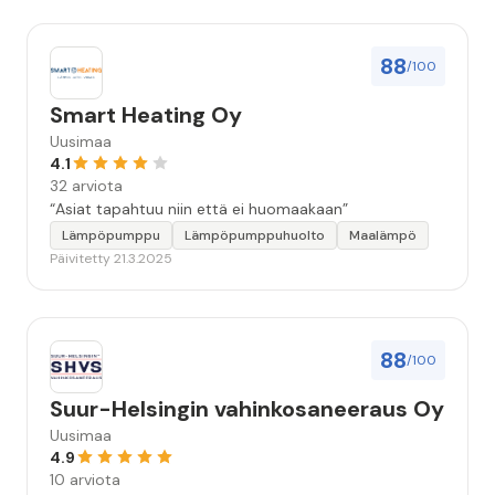
88
/100
Smart Heating Oy
Uusimaa
4.1
32 arviota
“Asiat tapahtuu niin että ei huomaakaan”
Lämpöpumppu
Lämpöpumppuhuolto
Maalämpö
Päivitetty 21.3.2025
88
/100
Suur-Helsingin vahinkosaneeraus Oy
Uusimaa
4.9
10 arviota