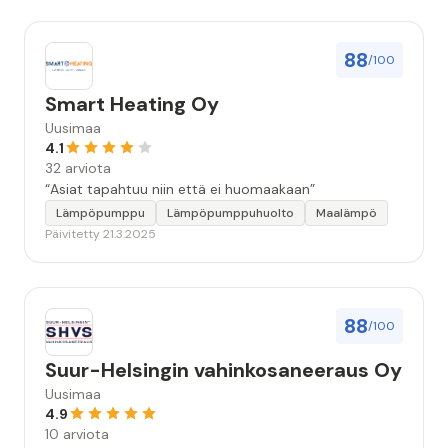
88
/100
Smart Heating Oy
Uusimaa
4.1
32 arviota
“Asiat tapahtuu niin että ei huomaakaan”
Lämpöpumppu
Lämpöpumppuhuolto
Maalämpö
Päivitetty 21.3.2025
88
/100
Suur-Helsingin vahinkosaneeraus Oy
Uusimaa
4.9
10 arviota