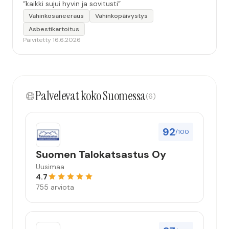
“kaikki sujui hyvin ja sovitusti”
Vahinkosaneeraus
Vahinkopäivystys
Asbestikartoitus
Päivitetty 16.6.2026
Palvelevat koko Suomessa
(6)
92
/100
Suomen Talokatsastus Oy
Uusimaa
4.7
755 arviota