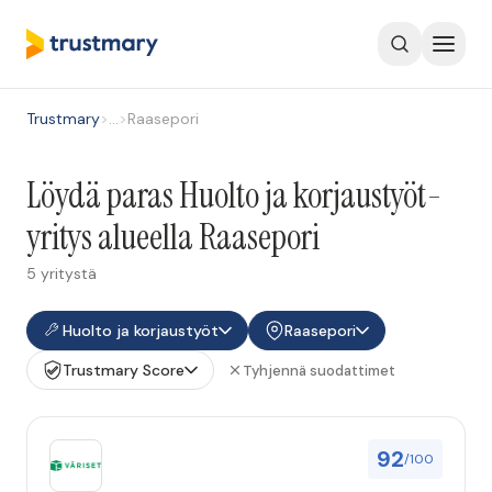
Trustmary
>
…
>
Raasepori
Löydä paras Huolto ja korjaustyöt-
yritys alueella Raasepori
5 yritystä
Huolto ja korjaustyöt
Raasepori
Trustmary Score
Tyhjennä suodattimet
92
/100