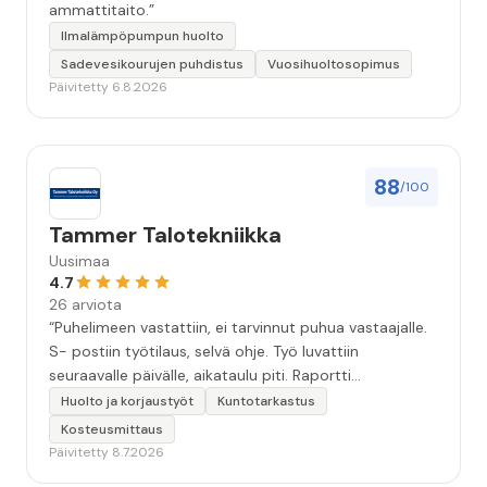
ammattitaito.”
Ilmalämpöpumpun huolto
Sadevesikourujen puhdistus
Vuosihuoltosopimus
Päivitetty 6.8.2026
88
/100
Tammer Talotekniikka
Uusimaa
4.7
26 arviota
“Puhelimeen vastattiin, ei tarvinnut puhua vastaajalle.
S- postiin työtilaus, selvä ohje. Työ luvattiin
seuraavalle päivälle, aikataulu piti. Raportti
kartoituksesta tuli vielä samana päivänä..Kattava
Huolto ja korjaustyöt
Kuntotarkastus
selvitys. Työn kuvaus havannoillistettiin selvästi.
Kosteusmittaus
Asiallinen , ystävällinen palvelu. ”
Päivitetty 8.7.2026