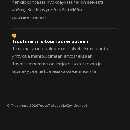
henkilökohtaisia hyökkäyksiä tai on selvästi
väärä). Kaikki pyynnöt käsitellään
puolueettomasti.
Trustmaryn sitoumus reiluuteen
Trustmary on puolueeton palvelu. Emme auta
yrityksiä manipuloimaan arvostelujaan.
Tavoitteenamme on tarjota luotettavaa ja
läpinäkyvää tietoa asiakaskokemuksista.
© Trustmary 2026
Tuote
Tietosuoja
Käyttöehdot