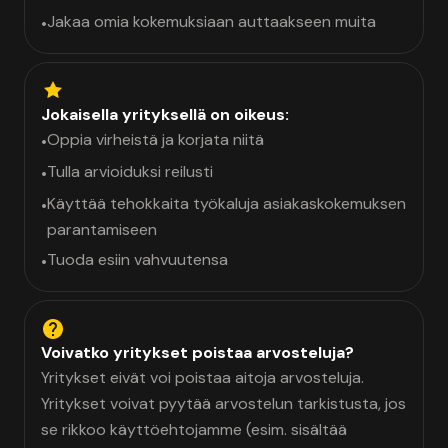
Jakaa omia kokemuksiaan auttaakseen muita
•
Jokaisella yrityksellä on oikeus:
Oppia virheistä ja korjata niitä
•
Tulla arvioiduksi reilusti
•
Käyttää tehokkaita työkaluja asiakaskokemuksen
•
parantamiseen
Tuoda esiin vahvuutensa
•
Voivatko yritykset poistaa arvosteluja?
Yritykset eivät voi poistaa aitoja arvosteluja.
Yritykset voivat pyytää arvostelun tarkistusta, jos
se rikkoo käyttöehtojamme (esim. sisältää