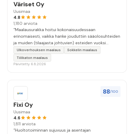
Väriset Oy
Uusimaa
4.8
1,180 arviota
“Maalausurakka hoitui kokonaisuudessaan
erinomaisesti, vaikka hanke jouduttiin sääolosuhteiden
ja muiden (tilaajasta johtuvien) esteiden vuoksi
keskeyttämään n. 3 viikoksi. Maalaistulos on oikein
Ulkoverhouksen maalaus
Sokkelin maalaus
hyvä, yhteydenpito erinomaista, jälkityöt tehtiin
Tiilikaton maalaus
huolellisesti. Suosittelen. Erityiskiitos itse maalareille:
Päivitetty 6.8.2026
Miljalle ja Valmalle!”
88
/100
Fixi Oy
Uusimaa
4.6
1,811 arviota
“Huoltotoiminnan sujuvuus ja asentajan