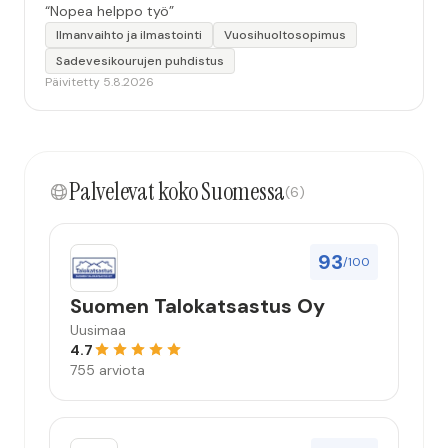
“Nopea helppo työ”
Ilmanvaihto ja ilmastointi
Vuosihuoltosopimus
Sadevesikourujen puhdistus
Päivitetty 5.8.2026
Palvelevat koko Suomessa
(6)
93
/100
Suomen Talokatsastus Oy
Uusimaa
4.7
755 arviota