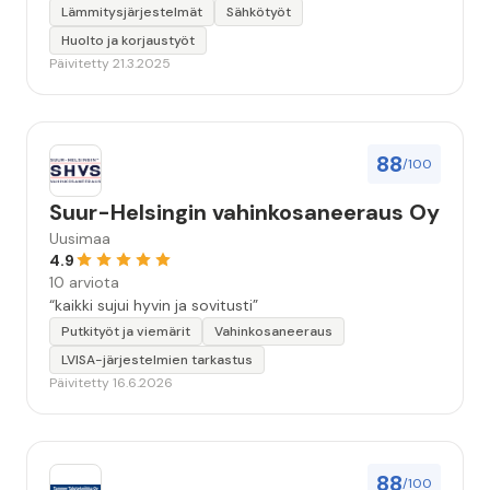
Lämmitysjärjestelmät
Sähkötyöt
Huolto ja korjaustyöt
Päivitetty 21.3.2025
88
/100
Suur-Helsingin vahinkosaneeraus Oy
Uusimaa
4.9
10 arviota
“kaikki sujui hyvin ja sovitusti”
Putkityöt ja viemärit
Vahinkosaneeraus
LVISA-järjestelmien tarkastus
Päivitetty 16.6.2026
88
/100