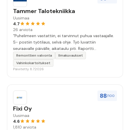
Tammer Talotekniikka
Uusimaa
4.7
26 arviota
“Puhelimeen vastattiin, ei tarvinnut puhua vastaajalle.
S- postiin työtilaus, selvä ohje. Työ luvattiin
seuraavalle päivälle, aikataulu piti. Raportti
kartoituksesta tuli vielä samana päivänä..Kattava
Remonttien valvonta
Ilmakuvaukset
selvitys. Työn kuvaus havannoillistettiin selvästi.
Vahinkokartoitukset
Asiallinen , ystävällinen palvelu. ”
Päivitetty 8.7.2026
88
/100
Fixi Oy
Uusimaa
4.6
1,810 arviota