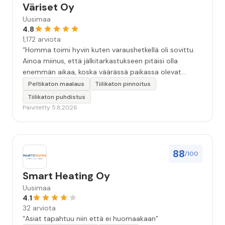
Väriset Oy
Uusimaa
4.8
1,172 arviota
“Homma toimi hyvin kuten varaushetkellä oli sovittu.
Ainoa miinus, että jälkitarkastukseen pitäisi olla
enemmän aikaa, koska väärässä paikassa olevat
maalitipat löytyy myöhemmin ”
Peltikaton maalaus
Tiilikaton pinnoitus
Tiilikaton puhdistus
Päivitetty 5.8.2026
88
/100
Smart Heating Oy
Uusimaa
4.1
32 arviota
“Asiat tapahtuu niin että ei huomaakaan”