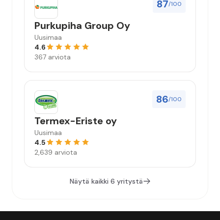
87
/100
Purkupiha Group Oy
Uusimaa
4.6
367 arviota
86
/100
Termex-Eriste oy
Uusimaa
4.5
2,639 arviota
Näytä kaikki 6 yritystä