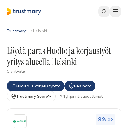
Trustmary
>
…
>
Helsinki
Löydä paras Huolto ja korjaustyöt-
yritys alueella Helsinki
5 yritystä
Huolto ja korjaustyöt
Helsinki
Trustmary Score
Tyhjennä suodattimet
92
/100