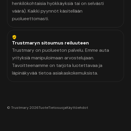
henkilökohtaisia hyökkäyksiä tai on selvästi
väärä). Kaikki pyynnöt käsitellään
puolueettomasti.
Trustmaryn sitoumus reiluuteen
Trustmary on puolueeton palvelu. Emme auta
yrityksiä manipuloimaan arvostelujaan.
Tavoitteenamme on tarjota luotettavaa ja
läpinäkyvää tietoa asiakaskokemuksista.
© Trustmary 2026
Tuote
Tietosuoja
Käyttöehdot