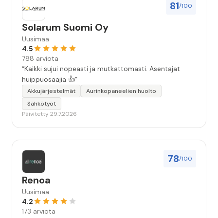
81
/100
Solarum Suomi Oy
Uusimaa
4.5
788 arviota
“Kaikki sujui nopeasti ja mutkattomasti. Asentajat
huippuosaajia 👍”
Akkujärjestelmät
Aurinkopaneelien huolto
Sähkötyöt
Päivitetty 29.7.2026
78
/100
Renoa
Uusimaa
4.2
173 arviota