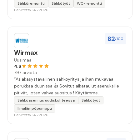
Sähköremontti
Sähkötyöt
WC-remontti
Päivitetty 14.7.2026
82
/100
Wirmax
Uusimaa
4.6
797 arviota
“Asiakasystävällinen sähköyritys ja ihan mukavaa
porukkaa duunissa 👍 Sovitut aikataulut asenuksille
pitivät, joten vahva suositus ! Käytämme
seuraavallakin kerralla!”
Sähköasennus uudiskohteessa
Sähkötyöt
Ilmalämpöpumppu
Päivitetty 14.7.2026