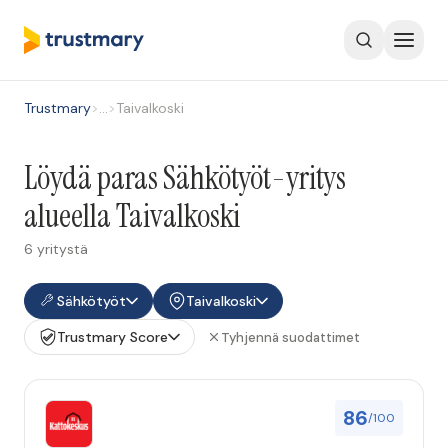
Trustmary
>
…
>
Taivalkoski
Löydä paras Sähkötyöt-yritys
alueella Taivalkoski
6 yritystä
Sähkötyöt
Taivalkoski
Trustmary Score
Tyhjennä suodattimet
86
/100