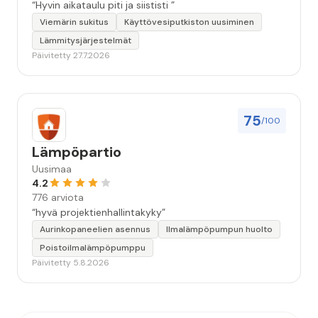
“Hyvin aikataulu piti ja siististi ”
Viemärin sukitus
Käyttövesiputkiston uusiminen
Lämmitysjärjestelmät
Päivitetty 27.7.2026
75
/100
Lämpöpartio
Uusimaa
4.2
776 arviota
“hyvä projektienhallintakyky”
Aurinkopaneelien asennus
Ilmalämpöpumpun huolto
Poistoilmalämpöpumppu
Päivitetty 5.8.2026