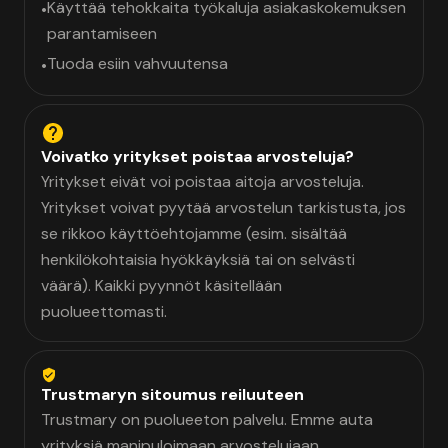
Käyttää tehokkaita työkaluja asiakaskokemuksen
•
parantamiseen
Tuoda esiin vahvuutensa
•
Voivatko yritykset poistaa arvosteluja?
Yritykset eivät voi poistaa aitoja arvosteluja.
Yritykset voivat pyytää arvostelun tarkistusta, jos
se rikkoo käyttöehtojamme (esim. sisältää
henkilökohtaisia hyökkäyksiä tai on selvästi
väärä). Kaikki pyynnöt käsitellään
puolueettomasti.
Trustmaryn sitoumus reiluuteen
Trustmary on puolueeton palvelu. Emme auta
yrityksiä manipuloimaan arvostelujaan.