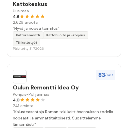
Kattokeskus
Uusimaa
4.6
2,629 arviota
“Hyvä ja nopea toimitus”
Kattoremontti
Kattohuolto ja -korjaus
Tiilikattotyöt
Päivitetty 31.7.2026
83
/100
Oulun Remontti Idea Oy
Pohjois-Pohjanmaa
4.0
241 arviota
“Kalusteasentaja Roman teki keittiösennuksen todella
nopeasti ja ammattitaitoisesti. Suosittelemme
lämpimästi!”