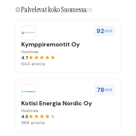
Palvelevat koko Suomessa
(3)
92
/100
Kymppiremontit Oy
Uusimaa
4.7
644 arviota
78
/100
Kotisi Energia Nordic Oy
Uusimaa
4.5
968 arviota