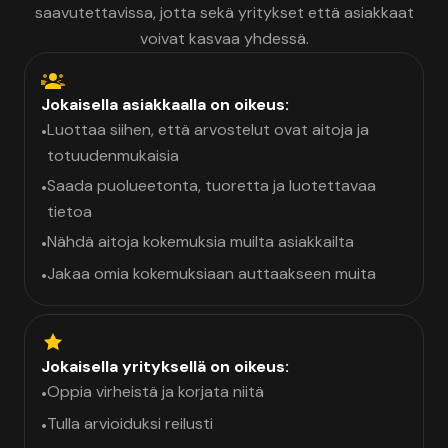
saavutettavissa, jotta sekä yritykset että asiakkaat
voivat kasvaa yhdessä.
Jokaisella asiakkaalla on oikeus:
Luottaa siihen, että arvostelut ovat aitoja ja
•
totuudenmukaisia
Saada puolueetonta, tuoretta ja luotettavaa
•
tietoa
Nähdä aitoja kokemuksia muilta asiakkailta
•
Jakaa omia kokemuksiaan auttaakseen muita
•
Jokaisella yrityksellä on oikeus:
Oppia virheistä ja korjata niitä
•
Tulla arvioiduksi reilusti
•