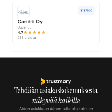
77
/100
Cariitti Oy
Uusimaa
4.7
233 arviota
Tehdään asiakaskokemuksesta
näkyvää kaikille
Aidon asiakkaan äänen tulisi olla kaikkien