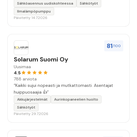
seuraavallakin kerralla!”
Sähköasennus uudiskohteessa
Sähkötyöt
Ilmalämpöpumppu
Päivitetty 14.7.2026
81
/100
Solarum Suomi Oy
Uusimaa
4.5
788 arviota
“Kaikki sujui nopeasti ja mutkattomasti. Asentajat
huippuosaajia 👍”
Akkujärjestelmät
Aurinkopaneelien huolto
Sähkötyöt
Päivitetty 29.7.2026