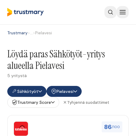
Trustmary
>
…
>
Pielavesi
Löydä paras Sähkötyöt-yritys
alueella Pielavesi
5 yritystä
Sähkötyöt
Pielavesi
Trustmary Score
Tyhjennä suodattimet
86
/100