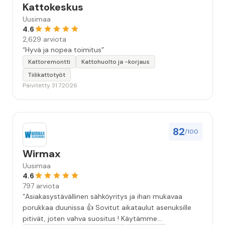
Kattokeskus
Uusimaa
4.6
2,629 arviota
“Hyvä ja nopea toimitus”
Kattoremontti
Kattohuolto ja -korjaus
Tiilikattotyöt
Päivitetty 31.7.2026
82
/100
Wirmax
Uusimaa
4.6
797 arviota
“Asiakasystävällinen sähköyritys ja ihan mukavaa
porukkaa duunissa 👍 Sovitut aikataulut asenuksille
pitivät, joten vahva suositus ! Käytämme