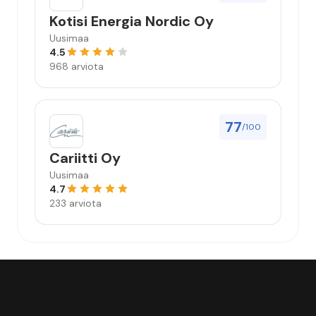
Kotisi Energia Nordic Oy
Uusimaa
4.5
968 arviota
77
/100
Cariitti Oy
Uusimaa
4.7
233 arviota