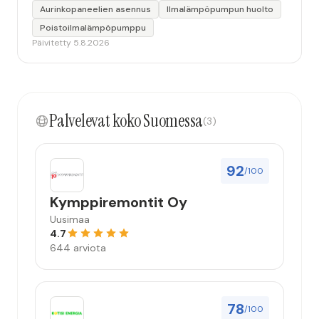
Aurinkopaneelien asennus
Ilmalämpöpumpun huolto
Poistoilmalämpöpumppu
Päivitetty 5.8.2026
Palvelevat koko Suomessa
(3)
92
/100
Kymppiremontit Oy
Uusimaa
4.7
644 arviota
78
/100