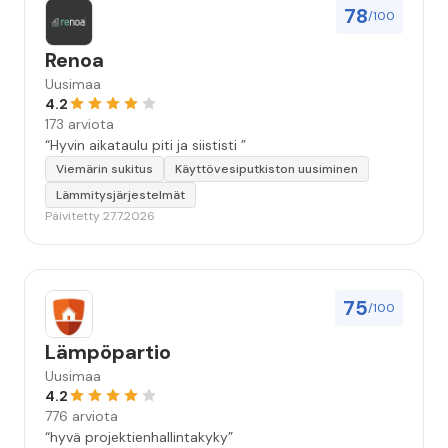
78
/100
Renoa
Uusimaa
4.2
173 arviota
“Hyvin aikataulu piti ja siististi ”
Viemärin sukitus
Käyttövesiputkiston uusiminen
Lämmitysjärjestelmät
Päivitetty 27.7.2026
75
/100
Lämpöpartio
Uusimaa
4.2
776 arviota
“hyvä projektienhallintakyky”