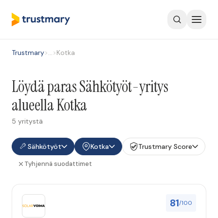
Trustmary
>
…
>
Kotka
Löydä paras Sähkötyöt-yritys
alueella Kotka
5 yritystä
Sähkötyöt
Kotka
Trustmary Score
Tyhjennä suodattimet
81
/100