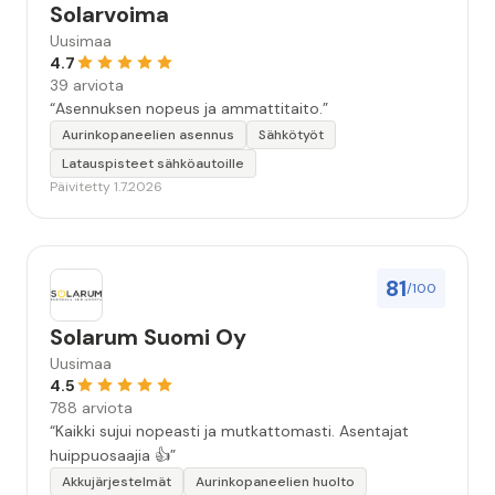
Solarvoima
Uusimaa
4.7
39 arviota
“Asennuksen nopeus ja ammattitaito.”
Aurinkopaneelien asennus
Sähkötyöt
Latauspisteet sähköautoille
Päivitetty 1.7.2026
81
/100
Solarum Suomi Oy
Uusimaa
4.5
788 arviota
“Kaikki sujui nopeasti ja mutkattomasti. Asentajat
huippuosaajia 👍”
Akkujärjestelmät
Aurinkopaneelien huolto