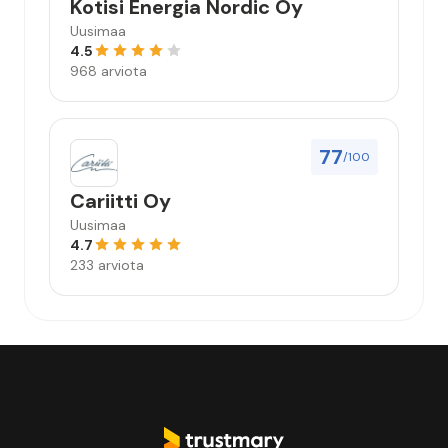
Kotisi Energia Nordic Oy
Uusimaa
4.5
968 arviota
77
/100
Cariitti Oy
Uusimaa
4.7
233 arviota