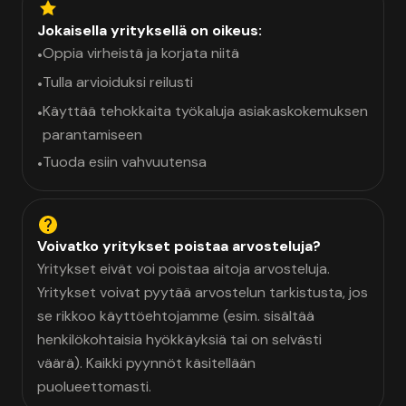
Jokaisella yrityksellä on oikeus:
Oppia virheistä ja korjata niitä
•
Tulla arvioiduksi reilusti
•
Käyttää tehokkaita työkaluja asiakaskokemuksen
•
parantamiseen
Tuoda esiin vahvuutensa
•
Voivatko yritykset poistaa arvosteluja?
Yritykset eivät voi poistaa aitoja arvosteluja.
Yritykset voivat pyytää arvostelun tarkistusta, jos
se rikkoo käyttöehtojamme (esim. sisältää
henkilökohtaisia hyökkäyksiä tai on selvästi
väärä). Kaikki pyynnöt käsitellään
puolueettomasti.