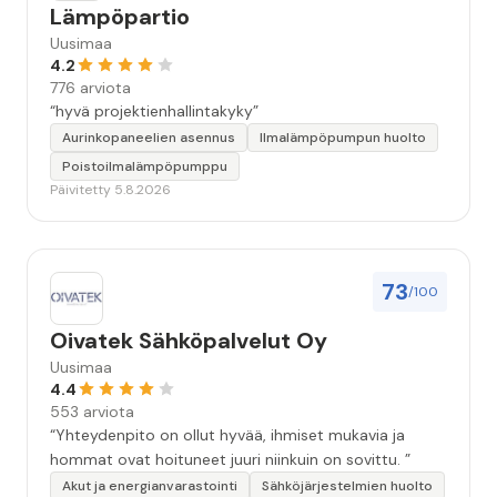
Lämpöpartio
Uusimaa
4.2
776 arviota
“hyvä projektienhallintakyky”
Aurinkopaneelien asennus
Ilmalämpöpumpun huolto
Poistoilmalämpöpumppu
Päivitetty 5.8.2026
73
/100
Oivatek Sähköpalvelut Oy
Uusimaa
4.4
553 arviota
“Yhteydenpito on ollut hyvää, ihmiset mukavia ja
hommat ovat hoituneet juuri niinkuin on sovittu. ”
Akut ja energianvarastointi
Sähköjärjestelmien huolto