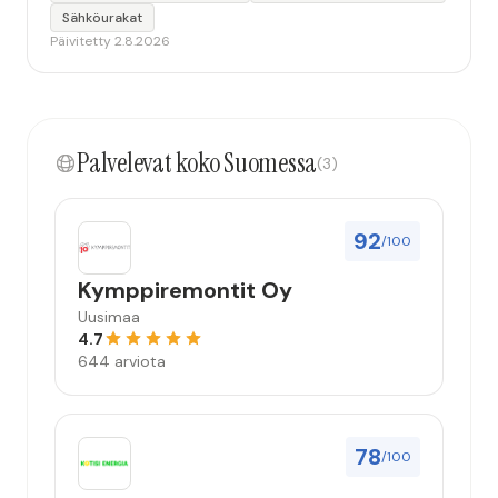
Sähköurakat
Päivitetty 2.8.2026
Palvelevat koko Suomessa
(3)
92
/100
Kymppiremontit Oy
Uusimaa
4.7
644 arviota
78
/100