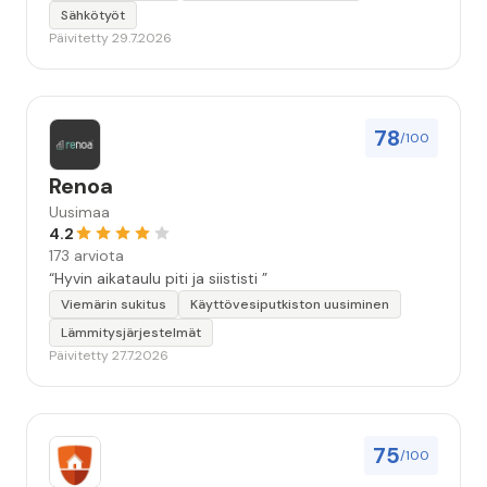
Sähkötyöt
Päivitetty 29.7.2026
78
/100
Renoa
Uusimaa
4.2
173 arviota
“Hyvin aikataulu piti ja siististi ”
Viemärin sukitus
Käyttövesiputkiston uusiminen
Lämmitysjärjestelmät
Päivitetty 27.7.2026
75
/100