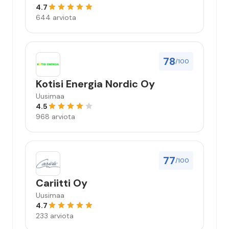
4.7
644 arviota
78
/100
Kotisi Energia Nordic Oy
Uusimaa
4.5
968 arviota
77
/100
Cariitti Oy
Uusimaa
4.7
233 arviota