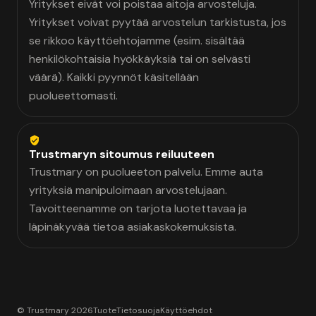
Yritykset eivät voi poistaa aitoja arvosteluja.
Yritykset voivat pyytää arvostelun tarkistusta, jos
se rikkoo käyttöehtojamme (esim. sisältää
henkilökohtaisia hyökkäyksiä tai on selvästi
väärä). Kaikki pyynnöt käsitellään
puolueettomasti.
Trustmaryn sitoumus reiluuteen
Trustmary on puolueeton palvelu. Emme auta
yrityksiä manipuloimaan arvostelujaan.
Tavoitteenamme on tarjota luotettavaa ja
läpinäkyvää tietoa asiakaskokemuksista.
© Trustmary 2026
Tuote
Tietosuoja
Käyttöehdot