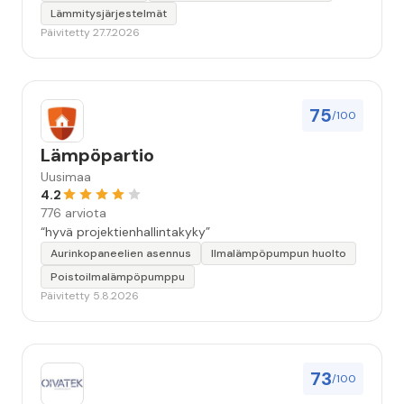
Lämmitysjärjestelmät
Päivitetty 27.7.2026
75
/100
Lämpöpartio
Uusimaa
4.2
776 arviota
“hyvä projektienhallintakyky”
Aurinkopaneelien asennus
Ilmalämpöpumpun huolto
Poistoilmalämpöpumppu
Päivitetty 5.8.2026
73
/100