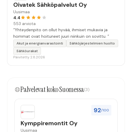
Oivatek Sähköpalvelut Oy
Uusimaa
4.4
553 arviota
“Yhteydenpito on ollut hyvää, ihmiset mukavia ja
hommat ovat hoituneet juuri niinkuin on sovittu. ”
Akut ja energianvarastointi
Sähköjärjestelmien huolto
Sähköurakat
Päivitetty 2.8.2026
Palvelevat koko Suomessa
(3)
92
/100
Kymppiremontit Oy
Uusimaa