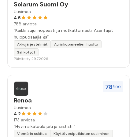
Solarum Suomi Oy
Uusimaa
4.5
788 arviota
“Kaikki sujui nopeasti ja mutkattomasti. Asentajat
huippuosaajia 👍”
Akkujärjestelmät
Aurinkopaneelien huolto
Sähkötyöt
Päivitetty 29.7.2026
78
/100
Renoa
Uusimaa
4.2
173 arviota
“Hyvin aikataulu piti ja siististi ”
Viemärin sukitus
Käyttövesiputkiston uusiminen