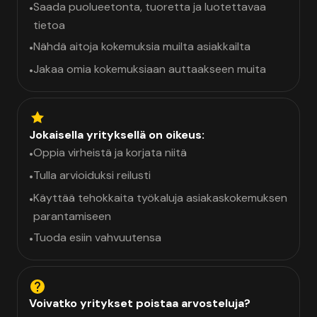
Saada puolueetonta, tuoretta ja luotettavaa
•
tietoa
Nähdä aitoja kokemuksia muilta asiakkailta
•
Jakaa omia kokemuksiaan auttaakseen muita
•
Jokaisella yrityksellä on oikeus:
Oppia virheistä ja korjata niitä
•
Tulla arvioiduksi reilusti
•
Käyttää tehokkaita työkaluja asiakaskokemuksen
•
parantamiseen
Tuoda esiin vahvuutensa
•
Voivatko yritykset poistaa arvosteluja?