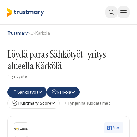
Trustmary
>
…
>
Kärkölä
Löydä paras Sähkötyöt-yritys
alueella Kärkölä
4 yritystä
Sähkötyöt
Kärkölä
Trustmary Score
Tyhjennä suodattimet
81
/100