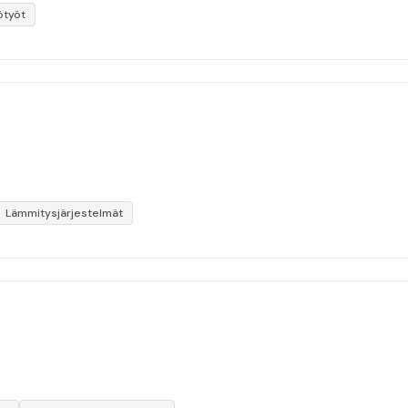
ötyöt
Lämmitysjärjestelmät