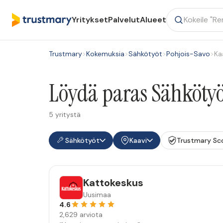
Yritykset
Palvelut
Alueet
Trustmary
>
Kokemuksia
>
Sähkötyöt
>
Pohjois-Savo
>
Ka
Löydä paras Sähkötyöt
5 yritystä
Sähkötyöt
Kaavi
Trustmary Sc
Kattokeskus
Uusimaa
4.6
2,629 arviota