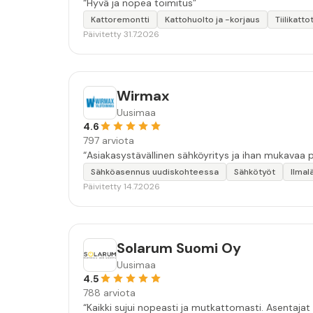
“Hyvä ja nopea toimitus”
Kattoremontti
Kattohuolto ja -korjaus
Tiilikatto
Päivitetty 31.7.2026
Wirmax
Uusimaa
4.6
797 arviota
Sähköasennus uudiskohteessa
Sähkötyöt
Ilma
Päivitetty 14.7.2026
Solarum Suomi Oy
Uusimaa
4.5
788 arviota
“Kaikki sujui nopeasti ja mutkattomasti. Asentajat