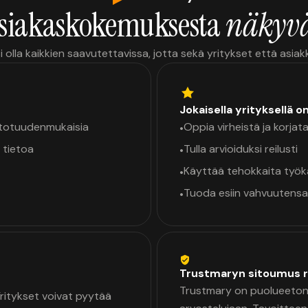
siakaskokemuksesta
näkyvä
i olla kaikkien saavutettavissa, jotta sekä yritykset että asia
Jokaisella yrityksellä o
a totuudenmukaisia
Oppia virheistä ja korjata
•
 tietoa
Tulla arvioiduksi reilusti
•
Käyttää tehokkaita työ
•
Tuoda esiin vahvuutensa
•
Trustmaryn sitoumus r
Trustmary on puolueeton 
 Yritykset voivat pyytää