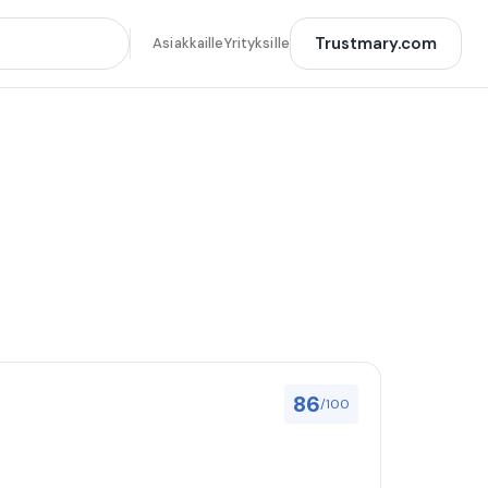
Trustmary.com
Asiakkaille
Yrityksille
86
/100