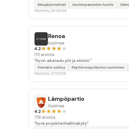
Akkujärjestelmät
Aurinkopaneelien huolto
Sähk
Päivitetty 29.7.2026
Renoa
Uusimaa
4.2
173 arviota
“Hyvin aikataulu piti ja siististi ”
Viemärin sukitus
Käyttövesiputkiston uusiminen
Päivitetty 27.7.2026
Lämpöpartio
Uusimaa
4.2
776 arviota
“hyvä projektienhallintakyky”