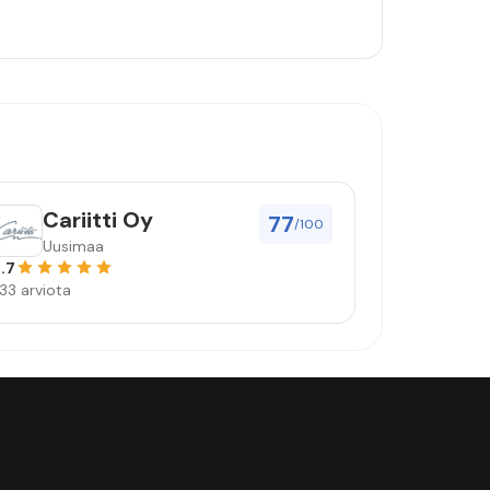
Cariitti Oy
77
/100
Uusimaa
.7
33 arviota