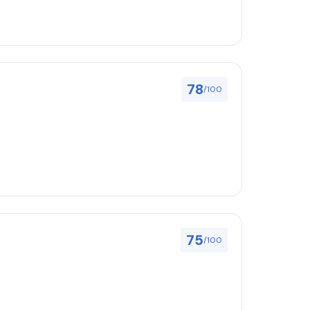
78
/100
75
/100