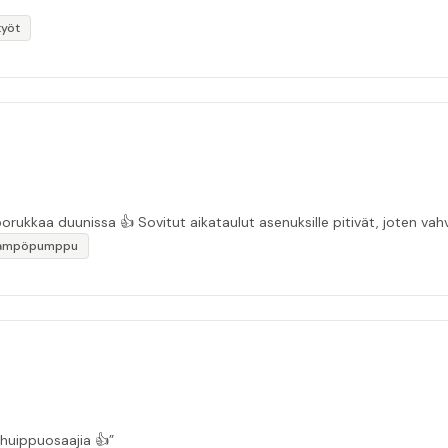
työt
“Asiakasystävällinen sähköyritys ja ihan mukavaa porukkaa duunissa 👍 Sovitut aikata
lämpöpumppu
 huippuosaajia 👍”