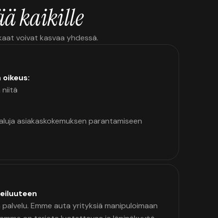
ä kaikille
kkaat voivat kasvaa yhdessä.
n oikeus:
 niitä
kaluja asiakaskokemuksen parantamiseen
eiluuteen
palvelu. Emme auta yrityksiä manipuloimaan