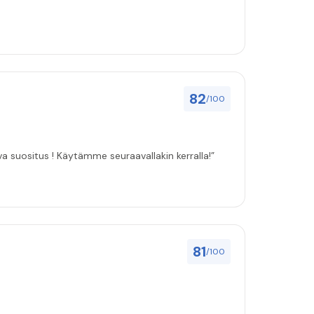
82
/100
ulut asenuksille pitivät, joten vahva suositus ! Käytämme seuraavallakin kerralla!”
81
/100