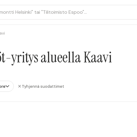
avi
-yritys alueella Kaavi
ore
Tyhjennä suodattimet