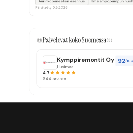
Aurinkopaneelien asennus
Ilmalämpöpumpun huol
Päivitetty 5.8.2026
Palvelevat koko Suomessa
(3)
Kymppiremontit Oy
92
/10
Uusimaa
4.7
644 arviota